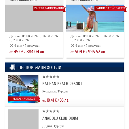
РАННИ ЗАПИСВАНИЯ
РАННИ ЗАПИСВАНИЯ
Дати от: 09.08.2026 г., 16.08.2026
Дати от: 09.08.2026 г., 16.08.2026
г., 23.08.2026 г.
г., 23.08.2026 г.
8 дни / 7 нощувки
8 дни / 7 нощувки
452
884.04
509
995.52
€
лв.
€
лв.
от:
/
от:
/
ПРЕПОРЪЧАНИ ХОТЕЛИ
BATIHAN BEACH RESORT
Кушадасъ, Турция
РЕНОВИРАН 2026
18.41
€
36
лв.
от:
/
ANADOLU CLUB DIDIM
Дидим, Турция