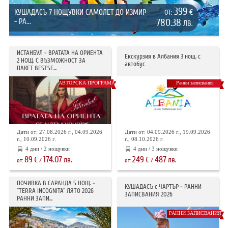
399
КУШАДАСЪ 7 НОЩУВКИ САМОЛЕТ ДО ИЗМИР
€
ОТ:
- РА...
780.38
ЛВ.
ИСТАНБУЛ - ВРАТАТА НА ОРИЕНТА
Екскурзия в Албания 3 нощ. с
2 НОЩ. С ВЪЗМОЖНОСТ ЗА
автобус
ПАКЕТ BESTSE...
АВТОРСКА ПРОГРАМА
Ранни записвания
Дати от: 27.08.2026 г., 04.09.2026
Дати от: 04.09.2026 г., 19.09.2026
г., 10.09.2026 г.
г., 08.10.2026 г.
4 дни / 2 нощувки
4 дни / 3 нощувки
89
174.07
249
487
€
лв.
€
лв.
от:
/
от:
/
ПОЧИВКА В САРАНДА 5 НОЩ. -
КУШАДАСЪ с ЧАРТЪР - РАННИ
"TERRA INCOGNITA" ЛЯТО 2026
ЗАПИСВАНИЯ 2026
РАННИ ЗАПИ...
РАННИ ЗАПИСВАНИЯ