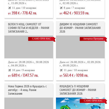
г., 15.09.2026 г.
г., 02.09.2026 г.
11 дни / 10 нощувки
8 дни / 7 нощувки
398
778.42
462
903.59
€
лв.
€
лв.
от:
/
от:
/
БЕЛЕК 9 НОЩ. САМОЛЕТ ОТ
ДИДИМ 10 НОЩУВКИ САМОЛЕТ
СОФИЯ ПЕТЪК И НЕДЕЛЯ - РАННИ
ДО ИЗМИР - РАННИ ЗАПИСВАНИЯ
ЗАПИСВАНИЯ 2...
2026
САМО ПРИ НАС
Авторска Програма
Дати от: 28.08.2026 г., 30.08.2026
Дати от: 26.08.2026 г., 02.09.2026
г., 04.09.2026 г.
г., 09.09.2026 г.
10 дни / 9 нощувки
11 дни / 10 нощувки
689
1347.57
561.4
1098
€
лв.
€
лв.
от:
/
от:
/
Нова Година 2026 в Кушадасъ с
КУШАДАСЪ 11 НОЩУВКИ
автобус - 4 нощ. Ранни
САМОЛЕТ ДО ИЗМИР - РАННИ
Записвания
ЗАПИСВАНИЯ 2026
САМО ПРИ НАС