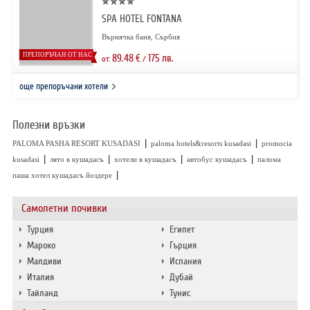
SPA HOTEL FONTANA
Върнячка баня, Сърбия
ПРЕПОРЪЧАН ОТ НАС
89.48
€
175
лв.
от:
/
още препоръчани хотели
Полезни връзки
|
|
PALOMA PASHA RESORT KUSADASI
paloma hotels&resorts kusadasi
promocia
|
|
|
|
kusadasi
лято в кушадасъ
хотели в кушадасъ
автобус кушадасъ
палома
|
паша хотел кушадасъ йоздере
Самолетни почивки
Турция
Египет
Мароко
Гърция
Малдиви
Испания
Италия
Дубай
Тайланд
Тунис