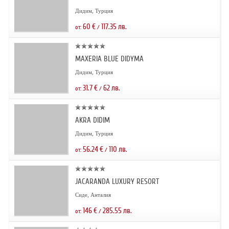
Дидим, Турция
60
€
117.35
лв.
от:
/
MAXERIA BLUE DIDYMA
Дидим, Турция
31.7
€
62
лв.
от:
/
AKRA DIDIM
Дидим, Турция
56.24
€
110
лв.
от:
/
JACARANDA LUXURY RESORT
Сиде, Анталия
146
€
285.55
лв.
от:
/