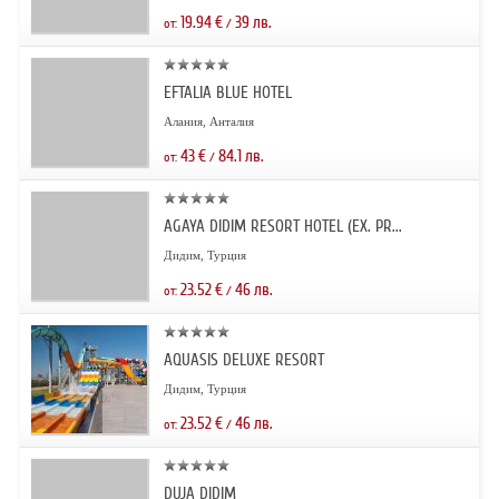
19.94
€
39
лв.
от:
/
EFTALIA BLUE HOTEL
Алания, Анталия
43
€
84.1
лв.
от:
/
AGAYA DIDIM RESORT HOTEL (EX. PR...
Дидим, Турция
23.52
€
46
лв.
от:
/
AQUASIS DELUXE RESORT
Дидим, Турция
23.52
€
46
лв.
от:
/
DUJA DIDIM