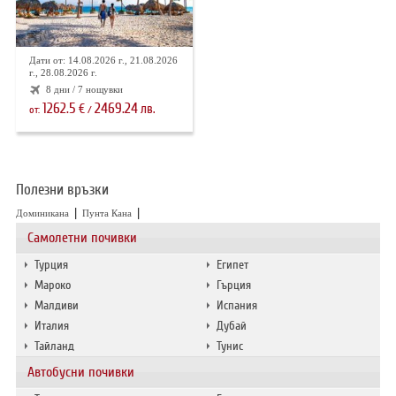
ХОТЕЛИ В ГЪРЦИЯ
НОВА ГОДИНА 2027
Дати от: 14.08.2026 г., 21.08.2026
г., 28.08.2026 г.
ХОТЕЛИ В АЛБАНИЯ
8 дни / 7 нощувки
1262.5
2469.24
€
лв.
от:
/
АВТОБУСИ ПОД НАЕМ
ЗА НАС
КОНТАКТИ
Полезни връзки
ОБЩИ УСЛОВИЯ ПАКЕТНИ
ПОЛИТИКА ЗА ПОВЕРИТЕЛНОСТ
|
|
Доминикана
Пунта Кана
ПЪТУВАНИЯ
Самолетни почивки
Турция
Египет
Мароко
Гърция
Малдиви
Испания
Италия
Дубай
Тайланд
Тунис
Автобусни почивки