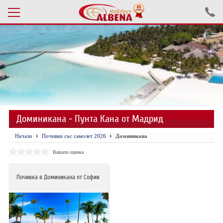
Проверка на резервация
ПОЧИВКИ С АВТОБУС 2026
ПОЧИВКИ СЪС САМОЛЕТ
Доминикана - Пунта Кана от Мадрид
ЕКСКУРЗИИ САМОЛЕТ
Начало
Почивки със самолет 2026
Доминикана
ЕКСКУРЗИИ АВТОБУС
Вашата оценка
БЪЛГАРИЯ
Почивка в Доминикана от София
ХОТЕЛИ В ТУРЦИЯ
ТУРЦИЯ С КОЛА