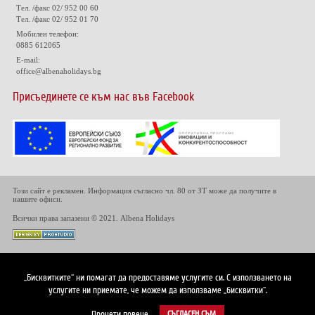
Тел. /факс 02/ 952 00 60
Тел. /факс 02/ 952 01 70
Мобилен телефон:
0885 612065
E-mail:
office@albenaholidays.bg
Присъединете се към нас във Facebook
Този сайт е рекламен. Информация съгласно чл. 80 от ЗТ може да получите в
нашите офиси.
Всички права запазени © 2021. Albena Holidays
„Бисквитките“ ни помагат да предоставяме услугите си. С използването на
услугите ни приемате, че можем да използваме „бисквитки“.
Прочети повече
СЪГЛАСЕН СЪМ