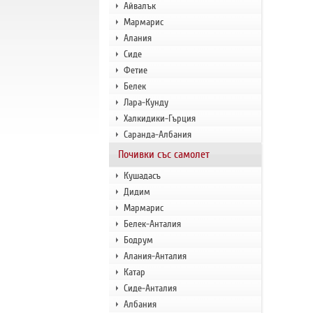
Айвалък
Мармарис
Алания
Сиде
Фетие
Белек
Лара-Кунду
Халкидики-Гърция
Саранда-Албания
Почивки със самолет
Кушадасъ
Дидим
Мармарис
Белек-Анталия
Бодрум
Алания-Анталия
Катар
Сиде-Анталия
Албания