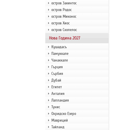
остров Закинтос
остров Родос
остров Миконос
остров Хиос
остров Скопелос
Нова Година 2027
Кушадасъ
Памуккале
Чанаккале
Гърция
Сърбия
Дубай
Египет
Анталия
Лапландия
Тунис
Охридско Езеро
Мавриций
Тайланд