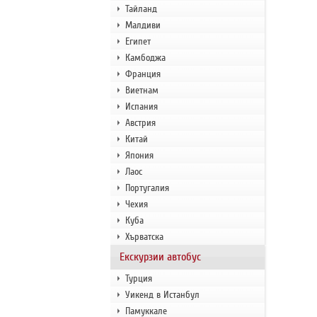
Тайланд
Малдиви
Египет
Камбоджа
Франция
Виетнам
Испания
Австрия
Китай
Япония
Лаос
Португалия
Чехия
Куба
Хърватска
Екскурзии автобус
Турция
Уикенд в Истанбул
Памуккале