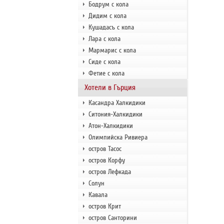
Бодрум с кола
Дидим с кола
Кушадасъ с кола
Лара с кола
Мармарис с кола
Сиде с кола
Фетие с кола
Хотели в Гърция
Касандра Халкидики
Ситония-Халкидики
Атон-Халкидики
Олимпийска Ривиера
остров Тасос
остров Корфу
остров Лефкада
Солун
Кавала
остров Крит
остров Санторини