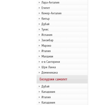
Лара-Анталия
Египет
Кемер-Анталия
Кипър
Дубай
Тунис
Испания
Занзибар
Мароко
Италия
Малдиви
о-в Санторини
Шри Ланка
Доминикана
Екскурзии самолет
Дубай
Кападокия
Италия
Кападокия