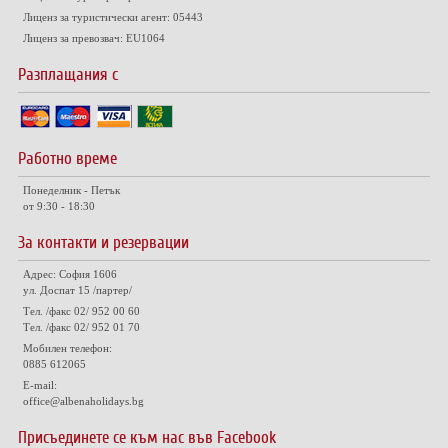
Лиценз за туристически агент: 05443
Лиценз за превозвач: EU1064
Разплащания с
Работно време
Понеделник - Петък
от 9:30 - 18:30
За контакти и резервации
Адрес: София 1606
ул. Доспат 15 /партер/
Тел. /факс 02/ 952 00 60
Тел. /факс 02/ 952 01 70
Мобилен телефон:
0885 612065
E-mail:
office@albenaholidays.bg
Присъединете се към нас във Facebook