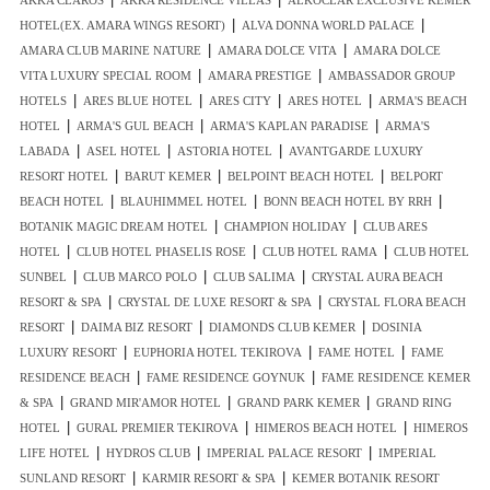
AKKA CLAROS
AKKA RESIDENCE VILLAS
ALKOCLAR EXCLUSIVE KEMER
|
|
HOTEL(EX. AMARA WINGS RESORT)
ALVA DONNA WORLD PALACE
|
|
AMARA CLUB MARINE NATURE
AMARA DOLCE VITA
AMARA DOLCE
|
|
VITA LUXURY SPECIAL ROOM
AMARA PRESTIGE
AMBASSADOR GROUP
|
|
|
|
HOTELS
ARES BLUE HOTEL
ARES CITY
ARES HOTEL
ARMA'S BEACH
|
|
|
HOTEL
ARMA'S GUL BEACH
ARMA'S KAPLAN PARADISE
ARMA'S
|
|
|
LABADA
ASEL HOTEL
ASTORIA HOTEL
AVANTGARDE LUXURY
|
|
|
RESORT HOTEL
BARUT KEMER
BELPOINT BEACH HOTEL
BELPORT
|
|
|
BEACH HOTEL
BLAUHIMMEL HOTEL
BONN BEACH HOTEL BY RRH
|
|
BOTANIK MAGIC DREAM HOTEL
CHAMPION HOLIDAY
CLUB ARES
|
|
|
HOTEL
CLUB HOTEL PHASELIS ROSE
CLUB HOTEL RAMA
CLUB HOTEL
|
|
|
SUNBEL
CLUB MARCO POLO
CLUB SALIMA
CRYSTAL AURA BEACH
|
|
RESORT & SPA
CRYSTAL DE LUXE RESORT & SPA
CRYSTAL FLORA BEACH
|
|
|
RESORT
DAIMA BIZ RESORT
DIAMONDS CLUB KEMER
DOSINIA
|
|
|
LUXURY RESORT
EUPHORIA HOTEL TEKIROVA
FAME HOTEL
FAME
|
|
RESIDENCE BEACH
FAME RESIDENCE GOYNUK
FAME RESIDENCE KEMER
|
|
|
& SPA
GRAND MIR'AMOR HOTEL
GRAND PARK KEMER
GRAND RING
|
|
|
HOTEL
GURAL PREMIER TEKIROVA
HIMEROS BEACH HOTEL
HIMEROS
|
|
|
LIFE HOTEL
HYDROS CLUB
IMPERIAL PALACE RESORT
IMPERIAL
|
|
SUNLAND RESORT
KARMIR RESORT & SPA
KEMER BOTANIK RESORT