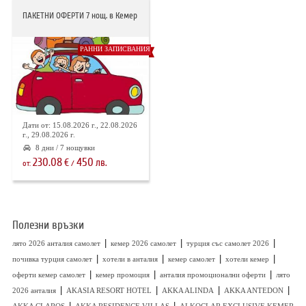
ПАКЕТНИ ОФЕРТИ 7 нощ. в Кемер
РАННИ ЗАПИСВАНИЯ
Дати от: 15.08.2026 г., 22.08.2026
г., 29.08.2026 г.
8 дни / 7 нощувки
230.08
450
€
лв.
от:
/
Полезни връзки
|
|
|
лято 2026 анталия самолет
кемер 2026 самолет
турция със самолет 2026
|
|
|
|
почивка турция самолет
хотели в анталия
кемер самолет
хотели кемер
|
|
|
оферти кемер самолет
кемер промоция
анталия промоционални оферти
лято
|
|
|
|
2026 анталия
AKASIA RESORT HOTEL
AKKA ALINDA
AKKA ANTEDON
|
|