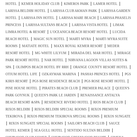
|
|
|
|
HOTEL
KEMER HOLIDAY CLUB
KIMEROS PARK
LAMER HOTEL
|
|
LARISSA BELDIBI HOTEL
LARISSA CLUB AKMAN PARK
LARISSA GARDEN
|
|
|
HOTEL
LARISSA INN HOTEL
LARISSA MARE BEACH
LARISSA PHASELIS
|
|
|
PRINCESS
LARISSA SULTANS BEACH
LARISSA VISTA HOTEL
LIMAK
|
|
LIMRA HOTEL & RESORT
L'OCEANICA BEACH RESORT HOTEL
LUCIDA
|
|
|
BEACH HOTEL
MAGIC SUN HOTEL
MARTI MYRA
MARTI MYRA SUITE
|
|
|
ROOMS
MATIATE HOTEL
MAXX ROYAL KEMER RESORT
MEDER
|
|
|
RESORT HOTEL
MG WHITE LILYUM
MIRADA DEL MAR HOTEL
MIRAGE
|
|
PARK RESORT HOTEL
NAR HOTEL
NIRVANA LAGOON VILLAS SUITES &
|
|
|
SPA
OLIMPOS BEACH HOTEL BY RRH
ORANGE COUNTY RESORT HOTEL
|
|
|
OTIUM HOTEL LIFE
OZKAYMAK MARINA
PASHAS PRINCES HOTEL
PGS
|
|
|
KIRIS RESORT
PGS ROSE RESIDENCE BEACH
PGS ROSE RESORT HOTEL
|
|
|
PINE HOUSE HOTEL
PIRATES BEACH CLUB
PREMIER PALACE
QUEEN'S
|
|
PARK GOYNUK
QUEEN'S PARK LE JARDIN
RENAISSANCE ANTALYA
|
|
|
BEACH RESORT &SPA
RESIDENCE RIVERO HOTEL
RIOS BEACH CLUB
|
|
RIXOS BELDIBI
RIXOS BELDIBI SPECIAL ROOMS
RIXOS PREMIUM
|
|
TEKIROVA
RIXOS PREMIUM TEKIROVA SPECIAL ROOMS
RIXOS SUNGATE
|
|
|
RIXOS SUNGATE SPECIAL ROOMS
SAILOR'S BEACH CLUB
SAUCE
|
|
|
HOTEL KEMER
SEA GULL HOTEL
SENTIDO SULTAN BELDIBI