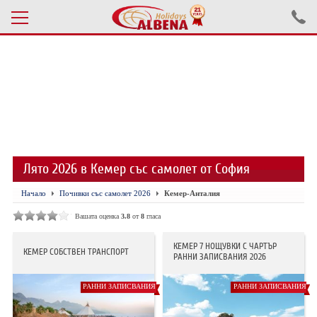
Проверка на резервация
ПОЧИВКИ С АВТОБУС 2026
ПОЧИВКИ СЪС САМОЛЕТ
Лято 2026 в Кемер със самолет от София
ЕКСКУРЗИИ САМОЛЕТ
Начало
Почивки със самолет 2026
Кемер-Анталия
ЕКСКУРЗИИ АВТОБУС
Вашата оценка
3.8
от
8
гласа
БЪЛГАРИЯ
КЕМЕР 7 НОЩУВКИ С ЧАРТЪР
КЕМЕР СОБСТВЕН ТРАНСПОРТ
РАННИ ЗАПИСВАНИЯ 2026
ХОТЕЛИ В ТУРЦИЯ
РАННИ ЗАПИСВАНИЯ
РАННИ ЗАПИСВАНИЯ
ТУРЦИЯ С КОЛА