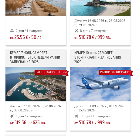
ХОТЕЛИ В ГЪРЦИЯ
НОВА ГОДИНА 2027
Дати от: 16.08.2026 г., 23.08.2026
г., 29.08.2026 г.
ХОТЕЛИ В АЛБАНИЯ
2 дни / 1 нощувки
8 дни / 7 нощувки
25.56
50
510.78
999
€
лв.
€
лв.
от:
/
от:
/
АВТОБУСИ ПОД НАЕМ
КЕМЕР 7 НОЩ. САМОЛЕТ
КЕМЕР 10 нощ. САМОЛЕТ
ВТОРНИК, ПЕТЪК, НЕДЕЛЯ РАННИ
ВТОРНИК РАННИ ЗАПИСВАНИЯ
ЗА НАС
КОНТАКТИ
ЗАПИСВАНИЯ 2026
2025
ОБЩИ УСЛОВИЯ ПАКЕТНИ
ПОЛИТИКА ЗА ПОВЕРИТЕЛНОСТ
РАННИ ЗАПИСВАНИЯ
РАННИ ЗАПИСВАНИЯ
ПЪТУВАНИЯ
Дати от: 27.08.2026 г., 28.08.2026
Дати от: 01.09.2026 г., 08.09.2026
г., 30.08.2026 г.
г., 15.09.2026 г.
8 дни / 7 нощувки
11 дни / 10 нощувки
319.56
625
510.78
999
€
лв.
€
лв.
от:
/
от:
/