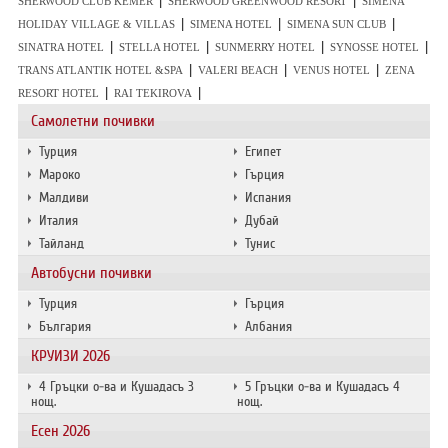
|
|
SHERWOOD CLUB KEMER
SHERWOOD GREENWOOD RESORT
SIMENA
|
|
|
HOLIDAY VILLAGE & VILLAS
SIMENA HOTEL
SIMENA SUN CLUB
|
|
|
|
SINATRA HOTEL
STELLA HOTEL
SUNMERRY HOTEL
SYNOSSE HOTEL
|
|
|
TRANS ATLANTIK HOTEL &SPA
VALERI BEACH
VENUS HOTEL
ZENA
|
|
RESORT HOTEL
RAI TEKIROVA
Самолетни почивки
Турция
Египет
Мароко
Гърция
Малдиви
Испания
Италия
Дубай
Тайланд
Тунис
Автобусни почивки
Турция
Гърция
България
Албания
КРУИЗИ 2026
4 Гръцки о-ва и Кушадасъ 3
5 Гръцки о-ва и Кушадасъ 4
нощ.
нощ.
Есен 2026