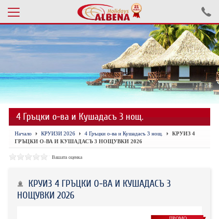
Проверка на резервация
ПОЧИВКИ С АВТОБУС 2026
ПОЧИВКИ СЪС САМОЛЕТ
4 Гръцки о-ва и Кушадасъ 3 нощ.
ЕКСКУРЗИИ САМОЛЕТ
Начало
КРУИЗИ 2026
4 Гръцки о-ва и Кушадасъ 3 нощ.
КРУИЗ 4
ЕКСКУРЗИИ АВТОБУС
ГРЪЦКИ О-ВА И КУШАДАСЪ 3 НОЩУВКИ 2026
БЪЛГАРИЯ
Вашата оценка
ХОТЕЛИ В ТУРЦИЯ
КРУИЗ 4 ГРЪЦКИ О-ВА И КУШАДАСЪ 3
НОЩУВКИ 2026
ТУРЦИЯ С КОЛА
ПРОМО