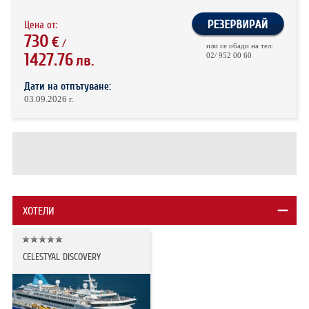
Цена от:
730
€
/
или се обади на тел:
1427.76
02/ 952 00 60
лв.
Дати на отпътуване:
03.09.2026 г.
ХОТЕЛИ
CELESTYAL DISCOVERY