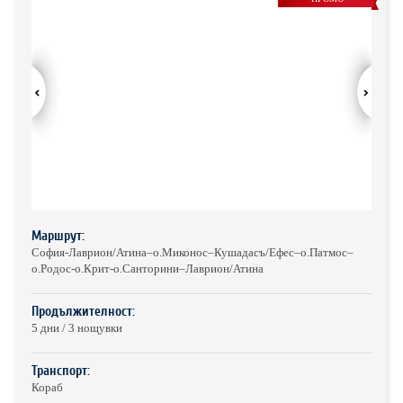
ХОТЕЛИ В ГЪРЦИЯ
НОВА ГОДИНА 2027
ХОТЕЛИ В АЛБАНИЯ
АВТОБУСИ ПОД НАЕМ
ЗА НАС
КОНТАКТИ
ОБЩИ УСЛОВИЯ ПАКЕТНИ
ПОЛИТИКА ЗА ПОВЕРИТЕЛНОСТ
ПЪТУВАНИЯ
Маршрут:
София-Лаврион/Атина–о.Миконос–Кушадасъ/Eфес–о.Патмос–
о.Родос-о.Крит-о.Санторини–Лаврион/Атина
Продължителност:
5 дни / 3 нощувки
Транспорт:
Кораб