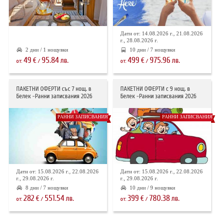
ХОТЕЛИ В ГЪРЦИЯ
НОВА ГОДИНА 2027
Дати от: 14.08.2026 г., 21.08.2026
г., 28.08.2026 г.
ХОТЕЛИ В АЛБАНИЯ
2 дни / 1 нощувки
10 дни / 7 нощувки
49
95.84
499
975.96
€
лв.
€
лв.
от:
/
от:
/
АВТОБУСИ ПОД НАЕМ
ПАКЕТНИ ОФЕРТИ със 7 нощ. в
ПАКЕТНИ ОФЕРТИ с 9 нощ. в
Белек -Ранни записвания 2026
Белек -Ранни записвания 2026
ЗА НАС
КОНТАКТИ
ОБЩИ УСЛОВИЯ ПАКЕТНИ
ПОЛИТИКА ЗА ПОВЕРИТЕЛНОСТ
РАННИ ЗАПИСВАНИЯ
РАННИ ЗАПИСВАНИЯ
ПЪТУВАНИЯ
Дати от: 15.08.2026 г., 22.08.2026
Дати от: 15.08.2026 г., 22.08.2026
г., 29.08.2026 г.
г., 29.08.2026 г.
8 дни / 7 нощувки
10 дни / 9 нощувки
282
551.54
399
780.38
€
лв.
€
лв.
от:
/
от:
/