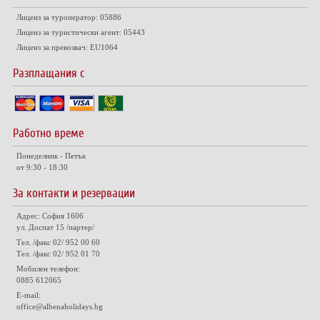
Лиценз за туроператор: 05886
Лиценз за туристически агент: 05443
Лиценз за превозвач: EU1064
Разплащания с
Работно време
Понеделник - Петък
от 9:30 - 18:30
За контакти и резервации
Адрес: София 1606
ул. Доспат 15 /партер/
Тел. /факс 02/ 952 00 60
Тел. /факс 02/ 952 01 70
Мобилен телефон:
0885 612065
E-mail:
office@albenaholidays.bg