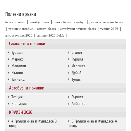
Полезни връзки
|
|
|
белек почивки
автобус белек
лято в белек с автобус
ранни записвания белек
|
|
|
|
|
турция с автобус
оферти белек
автобусни почивки белек
турция 2026
|
|
лято в турция 2026
summer 2026 Belek
Самолетни почивки
Турция
Египет
Мароко
Гърция
Малдиви
Испания
Италия
Дубай
Тайланд
Тунис
Автобусни почивки
Турция
Гърция
България
Албания
КРУИЗИ 2026
4 Гръцки о-ва и Кушадасъ 3
5 Гръцки о-ва и Кушадасъ 4
нощ.
нощ.