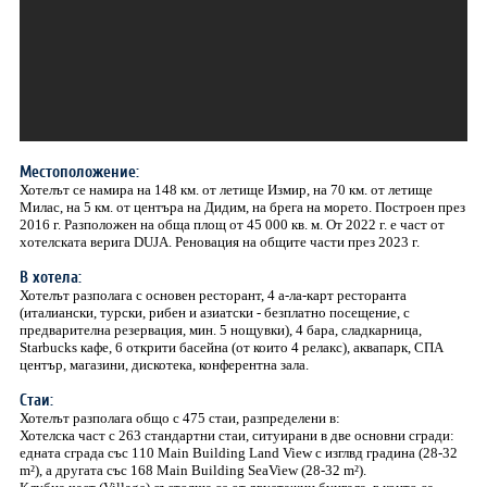
Местоположение:
Хотелът се намира на 148 км. от летище Измир, на 70 км. от летище
Милас, на 5 км. от центъра на Дидим, на брега на морето. Построен през
2016 г. Разположен на обща площ от 45 000 кв. м. От 2022 г. е част от
хотелската верига DUJA. Реновация на общите части през 2023 г.
В хотела:
Хотелът разполага с основен ресторант, 4 а-ла-карт ресторанта
(италиански, турски, рибен и азиатски - безплатно посещение, с
предварителна резервация, мин. 5 нощувки), 4 бара, сладкарница,
Starbucks кафе, 6 открити басейна (от които 4 релакс), аквапарк, СПА
център, магазини, дискотека, конферентна зала.
Стаи:
Хотелът разполага общо с 475 стаи, разпределени в:
Хотелска част с 263 стандартни стаи, ситуирани в две основни сгради:
едната сграда със 110 Main Building Land View с изглвд градина (28-32
m²), а другата със 168 Main Building SeaView (28-32 m²).