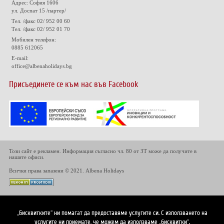
Адрес: София 1606
ул. Доспат 15 /партер/
Тел. /факс 02/ 952 00 60
Тел. /факс 02/ 952 01 70
Мобилен телефон:
0885 612065
E-mail:
office@albenaholidays.bg
Присъединете се към нас във Facebook
Този сайт е рекламен. Информация съгласно чл. 80 от ЗТ може да получите в
нашите офиси.
Всички права запазени © 2021. Albena Holidays
„Бисквитките“ ни помагат да предоставяме услугите си. С използването на
услугите ни приемате, че можем да използваме „бисквитки“.