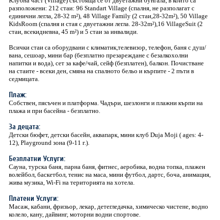
Клубна част (Village) състояща се от двуетажни бунгала, в които са
разположени: 212 стаи: 96 Standart Village (спалня, не разполагат с
единични легла, 28-32 m²), 48 Village Family (2 стаи,28-32m²), 50 Village
KidsRoom (спалня и стая с двуетажни легла. 28-32m²),16 VillageSuit (2
стаи, всекидневна, 45 m²) и 5 стаи за инвалиди.
Всички стаи са оборудвани с климатик,телевизор, телефон, баня с душ/
вана, сешоар, мини бар (безплатно презареждане с безалкохолни
напитки и вода), сет за кафе/чай, сейф (безплатен), балкон. Почистване
на стаите - всеки ден, смяна на спалното бельо и кърпите - 2 пъти в
седмицата.
Плаж:
Собствен, пясъчен и платформа. Чадъри, шезлонги и плажни кърпи на
плажа и при басейна - безплатно.
За децата:
Детски бюфет, детски басейн, аквапарк, мини клуб Duja Moji ( ages: 4-
12), Playground зона (9-11 г.).
Безплатни Услуги:
Сауна, турска баня, парна баня, фитнес, аеробика, водна топка, плажен
волейбол, баскетбол, тенис на маса, мини футбол, дартс, боча, анимация,
жива музика, Wi-Fi на територията на хотела.
Платени Услуги:
Масаж, кабани, фризьор, лекар, детегледачка, химическо чистене, водно
колело, кану, дайвинг, моторни водни спортове.