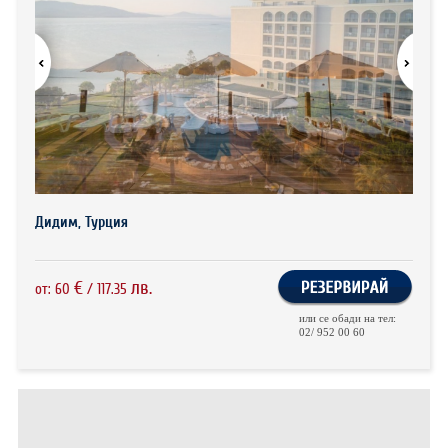
ХОТЕЛИ В ГЪРЦИЯ
НОВА ГОДИНА 2027
ХОТЕЛИ В АЛБАНИЯ
АВТОБУСИ ПОД НАЕМ
ЗА НАС
КОНТАКТИ
Дидим, Турция
ОБЩИ УСЛОВИЯ ПАКЕТНИ
ПОЛИТИКА ЗА ПОВЕРИТЕЛНОСТ
ПЪТУВАНИЯ
€
лв.
от:
60
/
117.35
или се обади на тел:
02/ 952 00 60