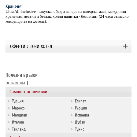
Хранене:
Ultra All Inclusive - закуска, обяд и вечеря на шведска маса, междинни
хранения, местни и безалкохолни напитки - без лимит (24 часа съгласно
концепцията на хотела).
OФЕРТИ С ТОЗИ ХОТЕЛ
Полезни връзки
|
DUJA DIDIM
Самолетни почивки
Турция
Египет
Мароко
Гърция
Малдиви
Испания
Италия
Дубай
Тайланд
Тунис