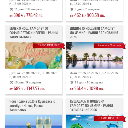
г., 15.09.2026 г.
г., 02.09.2026 г.
11 дни / 10 нощувки
8 дни / 7 нощувки
398
778.42
462
903.59
€
лв.
€
лв.
от:
/
от:
/
БЕЛЕК 9 НОЩ. САМОЛЕТ ОТ
ДИДИМ 10 НОЩУВКИ САМОЛЕТ
СОФИЯ ПЕТЪК И НЕДЕЛЯ - РАННИ
ДО ИЗМИР - РАННИ ЗАПИСВАНИЯ
ЗАПИСВАНИЯ 2...
2026
САМО ПРИ НАС
Авторска Програма
Дати от: 28.08.2026 г., 30.08.2026
Дати от: 26.08.2026 г., 02.09.2026
г., 04.09.2026 г.
г., 09.09.2026 г.
10 дни / 9 нощувки
11 дни / 10 нощувки
689
1347.57
561.4
1098
€
лв.
€
лв.
от:
/
от:
/
Нова Година 2026 в Кушадасъ с
КУШАДАСЪ 11 НОЩУВКИ
автобус - 4 нощ. Ранни
САМОЛЕТ ДО ИЗМИР - РАННИ
Записвания
ЗАПИСВАНИЯ 2026
САМО ПРИ НАС