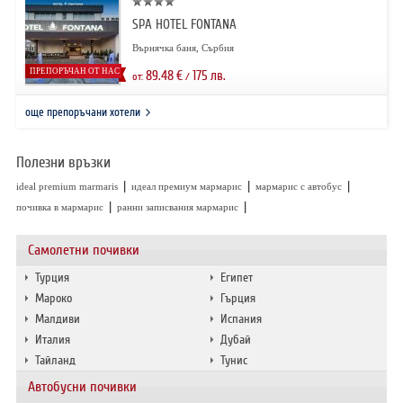
SPA HOTEL FONTANA
Върнячка баня, Сърбия
ПРЕПОРЪЧАН ОТ НАС
89.48
€
175
лв.
от:
/
още препоръчани хотели
Полезни връзки
|
|
|
ideal premium marmaris
идеал премиум мармарис
мармарис с автобус
|
|
почивка в мармарис
ранни записвания мармарис
Самолетни почивки
Турция
Египет
Мароко
Гърция
Малдиви
Испания
Италия
Дубай
Тайланд
Тунис
Автобусни почивки