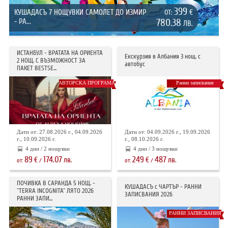
399
КУШАДАСЪ 7 НОЩУВКИ САМОЛЕТ ДО ИЗМИР
€
ОТ:
- РА...
780.38
ЛВ.
ИСТАНБУЛ - ВРАТАТА НА ОРИЕНТА
Екскурзия в Албания 3 нощ. с
2 НОЩ. С ВЪЗМОЖНОСТ ЗА
автобус
ПАКЕТ BESTSE...
АВТОРСКА ПРОГРАМА
Ранни записвания
Дати от: 27.08.2026 г., 04.09.2026
Дати от: 04.09.2026 г., 19.09.2026
г., 10.09.2026 г.
г., 08.10.2026 г.
4 дни / 2 нощувки
4 дни / 3 нощувки
89
174.07
249
487
€
лв.
€
лв.
от:
/
от:
/
ПОЧИВКА В САРАНДА 5 НОЩ. -
КУШАДАСЪ с ЧАРТЪР - РАННИ
"TERRA INCOGNITA" ЛЯТО 2026
ЗАПИСВАНИЯ 2026
РАННИ ЗАПИ...
РАННИ ЗАПИСВАНИЯ