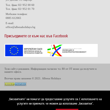
Тел. /факс 02/ 952 00 60
Тел. /факс 02/ 952 01 70
Мобилен телефон:
0885 612065
E-mail:
office@albenaholidays.bg
Присъединете се към нас във Facebook
Този сайт е рекламен. Информация съгласно чл. 80 от ЗТ може да получите в
нашите офиси.
Всички права запазени © 2021. Albena Holidays
„Бисквитките“ ни помагат да предоставяме услугите си. С използването на
услугите ни приемате, че можем да използваме „бисквитки“.