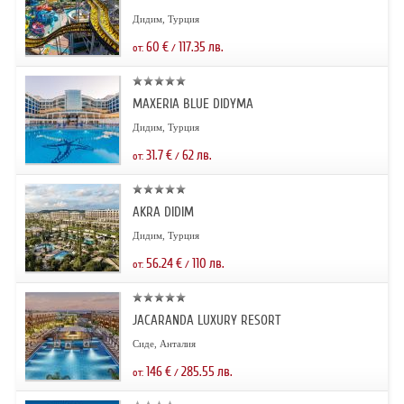
Дидим, Турция
60
€
117.35
лв.
от:
/
MAXERIA BLUE DIDYMA
Дидим, Турция
31.7
€
62
лв.
от:
/
AKRA DIDIM
Дидим, Турция
56.24
€
110
лв.
от:
/
JACARANDA LUXURY RESORT
Сиде, Анталия
146
€
285.55
лв.
от:
/