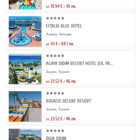
19.94
€
39
лв.
от:
/
EFTALIA BLUE HOTEL
Алания, Анталия
43
€
84.1
лв.
от:
/
AGAYA DIDIM RESORT HOTEL (EX. PR...
Дидим, Турция
23.52
€
46
лв.
от:
/
AQUASIS DELUXE RESORT
Дидим, Турция
23.52
€
46
лв.
от:
/
DUJA DIDIM