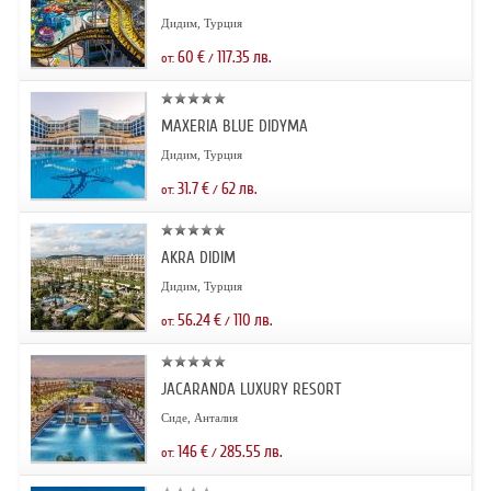
Дидим, Турция
60
€
117.35
лв.
от:
/
MAXERIA BLUE DIDYMA
Дидим, Турция
31.7
€
62
лв.
от:
/
AKRA DIDIM
Дидим, Турция
56.24
€
110
лв.
от:
/
JACARANDA LUXURY RESORT
Сиде, Анталия
146
€
285.55
лв.
от:
/