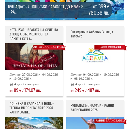
399
КУШАДАСЪ 7 НОЩУВКИ САМОЛЕТ ДО ИЗМИР
€
ОТ:
- РА...
780.38
ЛВ.
ИСТАНБУЛ - ВРАТАТА НА ОРИЕНТА
Екскурзия в Албания 3 нощ. с
2 НОЩ. С ВЪЗМОЖНОСТ ЗА
автобус
ПАКЕТ BESTSE...
АВТОРСКА ПРОГРАМА
Ранни записвания
Дати от: 27.08.2026 г., 04.09.2026
Дати от: 04.09.2026 г., 19.09.2026
г., 10.09.2026 г.
г., 08.10.2026 г.
4 дни / 2 нощувки
4 дни / 3 нощувки
89
174.07
249
487
€
лв.
€
лв.
от:
/
от:
/
ПОЧИВКА В САРАНДА 5 НОЩ. -
КУШАДАСЪ с ЧАРТЪР - РАННИ
"TERRA INCOGNITA" ЛЯТО 2026
ЗАПИСВАНИЯ 2026
РАННИ ЗАПИ...
РАННИ ЗАПИСВАНИЯ