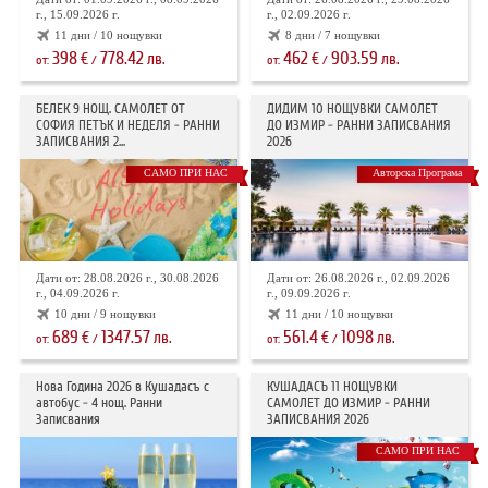
г., 15.09.2026 г.
г., 02.09.2026 г.
11 дни / 10 нощувки
8 дни / 7 нощувки
398
778.42
462
903.59
€
лв.
€
лв.
от:
/
от:
/
БЕЛЕК 9 НОЩ. САМОЛЕТ ОТ
ДИДИМ 10 НОЩУВКИ САМОЛЕТ
СОФИЯ ПЕТЪК И НЕДЕЛЯ - РАННИ
ДО ИЗМИР - РАННИ ЗАПИСВАНИЯ
ЗАПИСВАНИЯ 2...
2026
САМО ПРИ НАС
Авторска Програма
Дати от: 28.08.2026 г., 30.08.2026
Дати от: 26.08.2026 г., 02.09.2026
г., 04.09.2026 г.
г., 09.09.2026 г.
10 дни / 9 нощувки
11 дни / 10 нощувки
689
1347.57
561.4
1098
€
лв.
€
лв.
от:
/
от:
/
Нова Година 2026 в Кушадасъ с
КУШАДАСЪ 11 НОЩУВКИ
автобус - 4 нощ. Ранни
САМОЛЕТ ДО ИЗМИР - РАННИ
Записвания
ЗАПИСВАНИЯ 2026
САМО ПРИ НАС