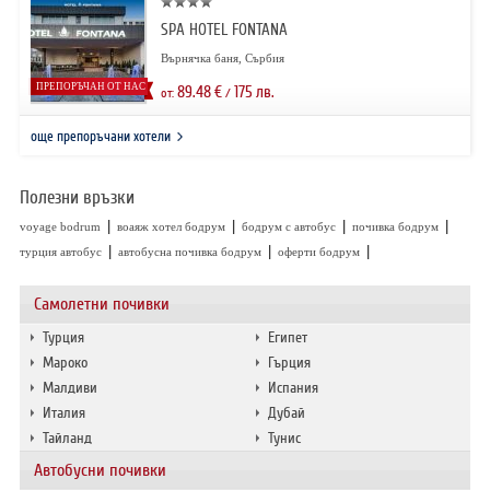
SPA HOTEL FONTANA
Върнячка баня, Сърбия
ПРЕПОРЪЧАН ОТ НАС
89.48
€
175
лв.
от:
/
още препоръчани хотели
Полезни връзки
|
|
|
|
voyage bodrum
воаяж хотел бодрум
бодрум с автобус
почивка бодрум
|
|
|
турция автобус
автобусна почивка бодрум
оферти бодрум
Самолетни почивки
Турция
Египет
Мароко
Гърция
Малдиви
Испания
Италия
Дубай
Тайланд
Тунис
Автобусни почивки