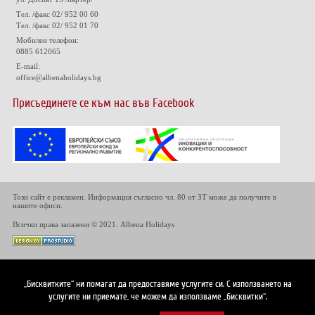
Тел. /факс 02/ 952 00 60
Тел. /факс 02/ 952 01 70
Мобилен телефон:
0885 612065
E-mail:
office@albenaholidays.bg
Присъединете се към нас във Facebook
Този сайт е рекламен. Информация съгласно чл. 80 от ЗТ може да получите в
нашите офиси.
Всички права запазени © 2021. Albena Holidays
„Бисквитките“ ни помагат да предоставяме услугите си. С използването на
услугите ни приемате, че можем да използваме „бисквитки“.