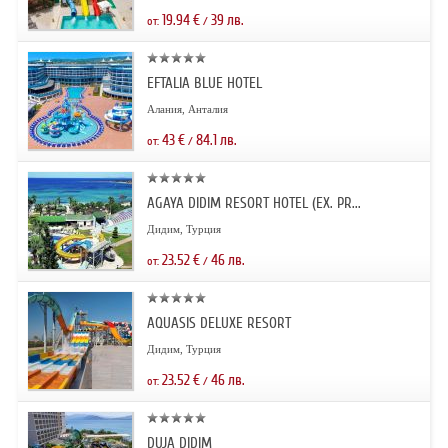
19.94
€
39
лв.
от:
/
EFTALIA BLUE HOTEL
Алания, Анталия
43
€
84.1
лв.
от:
/
AGAYA DIDIM RESORT HOTEL (EX. PR...
Дидим, Турция
23.52
€
46
лв.
от:
/
AQUASIS DELUXE RESORT
Дидим, Турция
23.52
€
46
лв.
от:
/
DUJA DIDIM