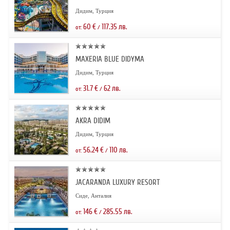
Дидим, Турция
60
€
117.35
лв.
от:
/
MAXERIA BLUE DIDYMA
Дидим, Турция
31.7
€
62
лв.
от:
/
AKRA DIDIM
Дидим, Турция
56.24
€
110
лв.
от:
/
JACARANDA LUXURY RESORT
Сиде, Анталия
146
€
285.55
лв.
от:
/