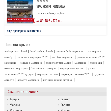
SPA HOTEL FONTANA
Върнячка баня, Сърбия
ПРЕПОРЪЧАН ОТ НАС
89.48
€
175
лв.
от:
/
още препоръчани хотели
Полезни връзки
|
|
|
mehtap beach hotel
hotel mehtap beach
мехтап бийч мармарис
мармарис с
|
|
|
автобус
почивка в мармарис 2023
автобус мармарис
ранни записвания 2023
|
|
|
|
|
мармарис
хотели в мармарис
транспорт мармарис
мармарис
промоция
|
|
|
отстъпки мармарис
last minute мармарис
мармарис екскурзии
ранни
|
|
|
записвания 2023 турция
мармарис хотели
мармарис почивки 2023
турция с
|
|
|
автобус
автобус мармарис
почивки турция автобус
Самолетни почивки
Турция
Египет
Мароко
Гърция
Малдиви
Испания