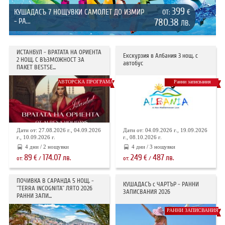
399
КУШАДАСЪ 7 НОЩУВКИ САМОЛЕТ ДО ИЗМИР
€
ОТ:
- РА...
780.38
ЛВ.
ИСТАНБУЛ - ВРАТАТА НА ОРИЕНТА
Екскурзия в Албания 3 нощ. с
2 НОЩ. С ВЪЗМОЖНОСТ ЗА
автобус
ПАКЕТ BESTSE...
АВТОРСКА ПРОГРАМА
Ранни записвания
Дати от: 27.08.2026 г., 04.09.2026
Дати от: 04.09.2026 г., 19.09.2026
г., 10.09.2026 г.
г., 08.10.2026 г.
4 дни / 2 нощувки
4 дни / 3 нощувки
89
174.07
249
487
€
лв.
€
лв.
от:
/
от:
/
ПОЧИВКА В САРАНДА 5 НОЩ. -
КУШАДАСЪ с ЧАРТЪР - РАННИ
"TERRA INCOGNITA" ЛЯТО 2026
ЗАПИСВАНИЯ 2026
РАННИ ЗАПИ...
РАННИ ЗАПИСВАНИЯ