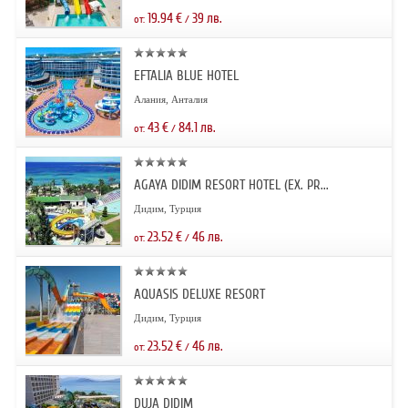
19.94
€
39
лв.
от:
/
EFTALIA BLUE HOTEL
Алания, Анталия
43
€
84.1
лв.
от:
/
AGAYA DIDIM RESORT HOTEL (EX. PR...
Дидим, Турция
23.52
€
46
лв.
от:
/
AQUASIS DELUXE RESORT
Дидим, Турция
23.52
€
46
лв.
от:
/
DUJA DIDIM