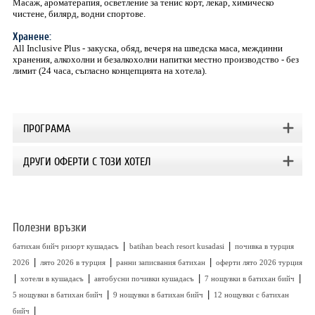
Масаж, ароматерапия, осветление за тенис корт, лекар, химическо
чистене, билярд, водни спортове.
Хранене:
All Inclusive Plus - закуска, обяд, вечеря на шведска маса, междинни
хранения, алкохолни и безалкохолни напитки местно производство - без
лимит (24 часа, съгласно концепцията на хотела).
ПРОГРАМА
ДРУГИ ОФЕРТИ С ТОЗИ ХОТЕЛ
Полезни връзки
|
|
батихан бийч ризорт кушадасъ
batihan beach resort kusadasi
почивка в турция
|
|
|
2026
лято 2026 в турция
ранни записвания батихан
оферти лято 2026 турция
|
|
|
|
хотели в кушадасъ
автобусни почивки кушадасъ
7 нощувки в батихан бийч
|
|
5 нощувки в батихан бийч
9 нощувки в батихан бийч
12 нощувки с батихан
|
бийч