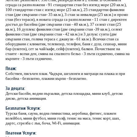
сграда са разположени - 91 стандартни стаи без изглед море (20 кв.м.),
100 стандартни стаи с изглед море (25 кв.м.), 25 стандартни фамилни
стаи (две свързани стаи- 35 кв.м.), 3 стаи за инвалиди (25 кв.м.) и промо
стаи (без тераси), в новата сграда са разположени - 11 стаи с директен
достъп до басейна (две свързани стаи - 40 кв.м.), 37 селект стаи (25
кв.м.), 16 дуплекс фамилни стаи (две свързани стаи -39 кв.м.), селект
фамилни стаи (две свързани стаи - 42 кв.м.) и 3 делукс суита (две
свързани стаи, голяма тераса с джакузи - 61 кв.м.). Всички стаи са
оборудвани с климатик, телевизор, телефон, баня с душ, сешоар, мини
бар (платен), сет за чай/кафе, сейф (платен), балкон. Почистване на
стаите - всеки ден, смяна на спалното бельо - 3 пъти седмично, смяна на
кърпите - 3 пъти седмично.
Плаж:
Собствен, пясъчен плаж. Чадъри, шезлонги и матраци на плажа и при
басейна - безплатно, плажни кърпи - безплатно.
За децата:
Детски басейн, водни пързалки, детска площадка, мини клуб, детско
диско, детска анимация.
Безплатни Услуги:
Турска баня, сауна, водна гимнастика, аеробика, фитнес, плажен
волейбол, мини футбол, мини голф, тенис на маса, тенис корт, шах,
дартс, стрелба с лък, боча, Wi-Fi, анимация.
Платени Услуги: