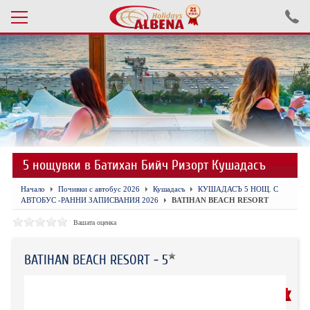
Проверка на резервация
ПОЧИВКИ С АВТОБУС 2026
ПОЧИВКИ СЪС САМОЛЕТ
5 нощувки в Батихан Бийч Ризорт Кушадасъ
ЕКСКУРЗИИ САМОЛЕТ
Начало
Почивки с автобус 2026
Кушадасъ
КУШАДАСЪ 5 НОЩ. С
ЕКСКУРЗИИ АВТОБУС
АВТОБУС -РАННИ ЗАПИСВАНИЯ 2026
BATIHAN BEACH RESORT
БЪЛГАРИЯ
Вашата оценка
ХОТЕЛИ В ТУРЦИЯ
BATIHAN BEACH RESORT - 5
ТУРЦИЯ С КОЛА
РЕНОВИРАН 2026