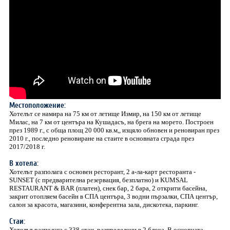
Местоположение:
Хотелът се намира на 75 км от летище Измир, на 150 км от летище
Милас, на 7 км от центъра на Кушадасъ, на брега на морето. Построен
през 1989 г., с обща площ 20 000 кв.м,, изцяло обновен и реновиран през
2010 г., последно реновиране на стаите в основната сграда през
2017/2018 г.
В хотела:
Хотелът разполага с основен ресторант, 2 а-ла-карт ресторанта -
SUNSET (с предварителна резервация, безплатно) и KUMSAL
RESTAURANT & BAR (платен), снек бар, 2 бара, 2 открити басейна,
закрит отопляем басейн в СПА центъра, 3 водни пързалки, СПА център,
салон за красота, магазини, конферентна зала, дискотека, паркинг.
Стаи:
Хотелът разполага с 338 стаи, разпределени в 2 блока. В основната