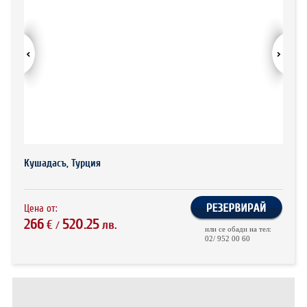
ХОТЕЛИ В ГЪРЦИЯ
НОВА ГОДИНА 2027
ХОТЕЛИ В АЛБАНИЯ
АВТОБУСИ ПОД НАЕМ
ЗА НАС
КОНТАКТИ
ОБЩИ УСЛОВИЯ ПАКЕТНИ
ПОЛИТИКА ЗА ПОВЕРИТЕЛНОСТ
Кушадасъ, Турция
ПЪТУВАНИЯ
Цена от:
266
520.25
€
лв.
/
или се обади на тел:
02/ 952 00 60