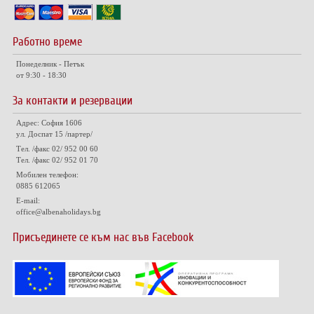
Работно време
Понеделник - Петък
от 9:30 - 18:30
За контакти и резервации
Адрес: София 1606
ул. Доспат 15 /партер/
Тел. /факс 02/ 952 00 60
Тел. /факс 02/ 952 01 70
Мобилен телефон:
0885 612065
E-mail:
office@albenaholidays.bg
Присъединете се към нас във Facebook