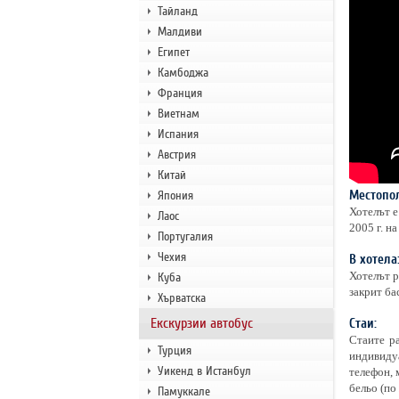
Тайланд
Малдиви
Египет
Камбоджа
Франция
Виетнам
Испания
Австрия
Китай
Местопо
Япония
Хотелът е
Лаос
2005 г. н
Португалия
Чехия
В хотела
Хотелът р
Куба
закрит ба
Хърватска
Екскурзии автобус
Стаи:
Стаите ра
Турция
индивидуа
Уикенд в Истанбул
телефон, 
бельо (по
Памуккале