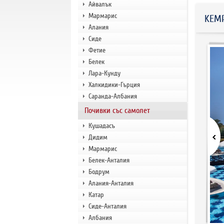
Айвалък
Мармарис
KEMP
Алания
Сиде
Фетие
Белек
Лара-Кунду
Халкидики-Гърция
Саранда-Албания
Почивки със самолет
Кушадасъ
Дидим
Мармарис
Белек-Анталия
Бодрум
Алания-Анталия
Катар
Сиде-Анталия
Албания