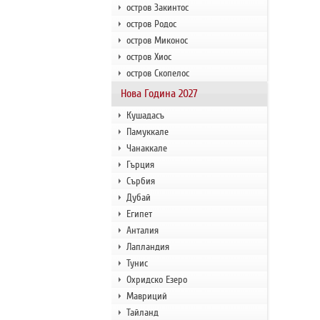
остров Закинтос
остров Родос
остров Миконос
остров Хиос
остров Скопелос
Нова Година 2027
Кушадасъ
Памуккале
Чанаккале
Гърция
Сърбия
Дубай
Египет
Анталия
Лапландия
Тунис
Охридско Езеро
Мавриций
Тайланд