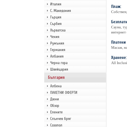
Италия
Плаж:
С. Македония
Собствен,
Гърция
Безплатн
Сърбия
Сауна, ту
Хърватска
интернет 
Чехия
Платени 
Румъния
Масаж, на
Германия
Албания
Хранене:
Черна гора
All Inclu
Швейцария
България
Албена
ПАКЕТНИ ОФЕРТИ
Дюни
Обзор
Елените
Слънчев бряг
Созопол