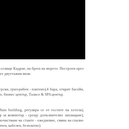
т селище Кадрие, на брега на морето. Построен през
сет двуетажни вили.
урски, грил-рибен - платено),4 бара, открит басейн,
е, бизнес център, Таласо & SPA център.
ain building, регулира се от гостите на хотела),
ор за компютър - срещу допълнително заплащане),
, почистване на стаите - ежедневно, смяна на спално
ичен, кабелен, безплатно).