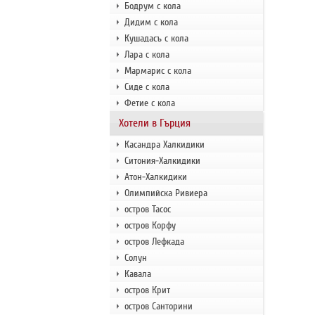
Бодрум с кола
Дидим с кола
Кушадасъ с кола
Лара с кола
Мармарис с кола
Сиде с кола
Фетие с кола
Хотели в Гърция
Касандра Халкидики
Ситония-Халкидики
Атон-Халкидики
Олимпийска Ривиера
остров Тасос
остров Корфу
остров Лефкада
Солун
Кавала
остров Крит
остров Санторини