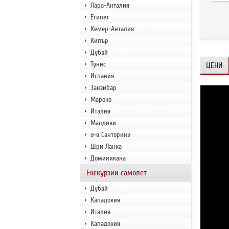
Лара-Анталия
Египет
Кемер-Анталия
Кипър
Дубай
Тунис
ЦЕНИ
Испания
Занзибар
Мароко
Италия
Малдиви
о-в Санторини
Шри Ланка
Доминикана
Екскурзии самолет
Дубай
Кападокия
Италия
Кападокия