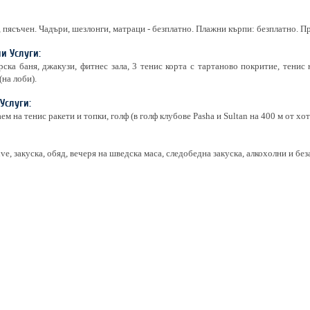
 пясъчен. Чадъри, шезлонги, матраци - безплатно. Плажни кърпи: безплатно. Пр
и Услуги:
рска баня, джакузи, фитнес зала, 3 тенис корта с тартаново покритие, тенис
(на лоби).
Услуги:
ем на тенис ракети и топки, голф (в голф клубове Pasha и Sultan на 400 м от хо
sive, закуска, обяд, вечеря на шведска маса, следобедна закуска, алкохолни и б