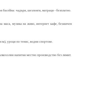
и басейна: чадъри, шезлонги, матраци - безплатно.
 на маса, музика на живо, интернет кафе, безжичен
тела), уроци по тенис, водни спортове.
езалкохолни напитки местно производство без лимит.