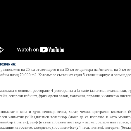
ложение:
 разположен на 25 км от летището и на 35 км от центъра на Анталия, на 5 км о
а обща площ 70 000 m2. Хотелът се състои от един 5-етажен корпус и осемнаде
:
азполага с основен ресторант, 4 ресторанта a-la-carte (азиатски, италиански, т
сейн, лекарски кабинет, фризьорски салон, магазини, пералня, химическо чистен
зполагат с вана и душ, сешоар, везна, халат, чехли, централен климатик (M
лен климатик (villas,плазмен телевизор (може да се използва и като монит
минибар (платен), сейф (в стаята, безплатно), под - паркет, балкон или тераса
 желание на гостите, ежедневно), room service (24 часа, платен), интернет (безж