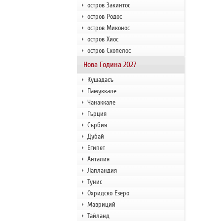
остров Закинтос
остров Родос
остров Миконос
остров Хиос
остров Скопелос
Нова Година 2027
Кушадасъ
Памуккале
Чанаккале
Гърция
Сърбия
Дубай
Египет
Анталия
Лапландия
Тунис
Охридско Езеро
Мавриций
Тайланд