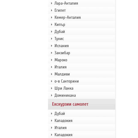
Лара-Анталия
Египет
Кемер-Анталия
Кипър
Дубай
Тунис
Испания
Занзибар
Мароко
Италия
Малдиви
о-в Санторини
Шри Ланка
Доминикана
Екскурзии самолет
Дубай
Кападокия
Италия
Кападокия