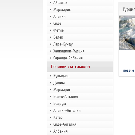
Айвалък
Турци
Мармарис
Алания
Сиде
Фетие
Белек
Лара-Кунду
Халкидики-Гърция
Саранда-Албания
Почивки със самолет
повече
Кушадасъ
Дидим
Мармарис
Белек-Анталия
Бодрум
Алания-Анталия
Катар
Сиде-Анталия
Албания