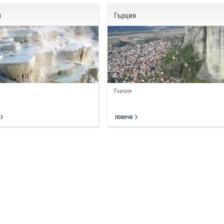
я
Гърция
Гърция
повече