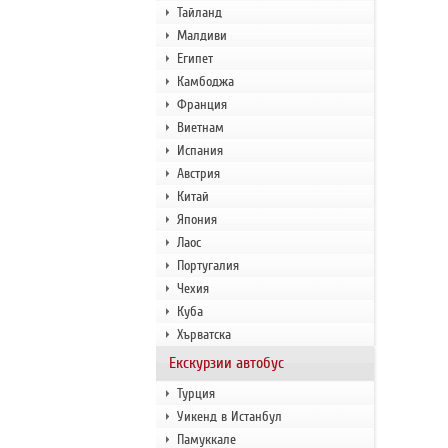
Тайланд
Малдиви
Египет
Камбоджа
Франция
Виетнам
Испания
Австрия
Китай
Япония
Лаос
Португалия
Чехия
Куба
Хърватска
Екскурзии автобус
Турция
Уикенд в Истанбул
Памуккале