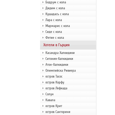
Бодрум с кола
Дидим с кола
Кушадасъ с кола
Лара с кола
Мармарис с кола
Сиде с кола
Фетие с кола
Хотели в Гърция
Касандра Халкидики
Ситония-Халкидики
Атон-Халкидики
Олимпийска Ривиера
остров Тасос
остров Корфу
остров Лефкада
Солун
Кавала
остров Крит
остров Санторини