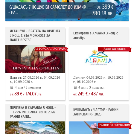
399
КУШАДАСЪ 7 НОЩУВКИ САМОЛЕТ ДО ИЗМИР
€
ОТ:
- РА...
780.38
ЛВ.
ИСТАНБУЛ - ВРАТАТА НА ОРИЕНТА
Екскурзия в Албания 3 нощ. с
2 НОЩ. С ВЪЗМОЖНОСТ ЗА
автобус
ПАКЕТ BESTSE...
АВТОРСКА ПРОГРАМА
Ранни записвания
Дати от: 27.08.2026 г., 04.09.2026
Дати от: 04.09.2026 г., 19.09.2026
г., 10.09.2026 г.
г., 08.10.2026 г.
4 дни / 2 нощувки
4 дни / 3 нощувки
89
174.07
249
487
€
лв.
€
лв.
от:
/
от:
/
ПОЧИВКА В САРАНДА 5 НОЩ. -
КУШАДАСЪ с ЧАРТЪР - РАННИ
"TERRA INCOGNITA" ЛЯТО 2026
ЗАПИСВАНИЯ 2026
РАННИ ЗАПИ...
РАННИ ЗАПИСВАНИЯ