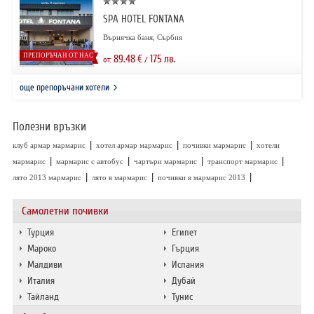
SPA HOTEL FONTANA
Върнячка баня, Сърбия
ПРЕПОРЪЧАН ОТ НАС
89.48
€
175
лв.
от:
/
още препоръчани хотели
Полезни връзки
|
|
|
клуб армар мармарис
хотел армар мармарис
почивки мармарис
хотели
|
|
|
|
мармарис
мармарис с автобус
чартъри мармарис
транспорт мармарис
|
|
|
лято 2013 мармарис
лято в мармарис
почивки в мармарис 2013
Самолетни почивки
Турция
Египет
Мароко
Гърция
Малдиви
Испания
Италия
Дубай
Тайланд
Тунис