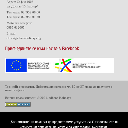
Адрес: София 1606
ул. Доспат 15 /партер/
Тел. /факс 02/ 952 00 60
Тел. /факс 02/ 952 01 70
Мобилен телефон:
0885 612065
E-mail:
office@albenaholidays.bg
Присъединете се към нас във Facebook
Този сайт е рекламен. Информация съгласно чл. 80 от ЗТ може да получите в
нашите офиси.
Всички права запазени © 2021. Albena Holidays
„Бисквитките“ ни помагат да предоставяме услугите си. С използването на
услугите ни приемате, че можем да използваме „бисквитки“.