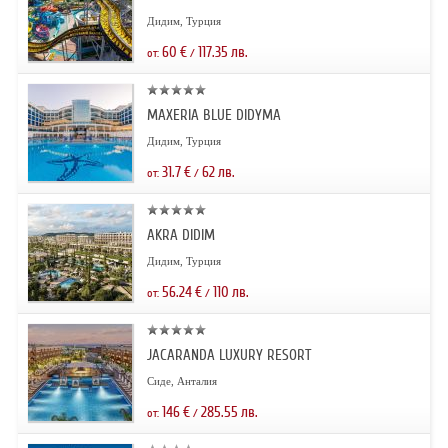
Дидим, Турция
60
€
117.35
лв.
от:
/
MAXERIA BLUE DIDYMA
Дидим, Турция
31.7
€
62
лв.
от:
/
AKRA DIDIM
Дидим, Турция
56.24
€
110
лв.
от:
/
JACARANDA LUXURY RESORT
Сиде, Анталия
146
€
285.55
лв.
от:
/