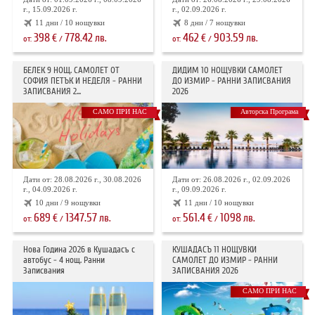
г., 15.09.2026 г.
г., 02.09.2026 г.
11 дни / 10 нощувки
8 дни / 7 нощувки
398
778.42
462
903.59
€
лв.
€
лв.
от:
/
от:
/
БЕЛЕК 9 НОЩ. САМОЛЕТ ОТ
ДИДИМ 10 НОЩУВКИ САМОЛЕТ
СОФИЯ ПЕТЪК И НЕДЕЛЯ - РАННИ
ДО ИЗМИР - РАННИ ЗАПИСВАНИЯ
ЗАПИСВАНИЯ 2...
2026
САМО ПРИ НАС
Авторска Програма
Дати от: 28.08.2026 г., 30.08.2026
Дати от: 26.08.2026 г., 02.09.2026
г., 04.09.2026 г.
г., 09.09.2026 г.
10 дни / 9 нощувки
11 дни / 10 нощувки
689
1347.57
561.4
1098
€
лв.
€
лв.
от:
/
от:
/
Нова Година 2026 в Кушадасъ с
КУШАДАСЪ 11 НОЩУВКИ
автобус - 4 нощ. Ранни
САМОЛЕТ ДО ИЗМИР - РАННИ
Записвания
ЗАПИСВАНИЯ 2026
САМО ПРИ НАС