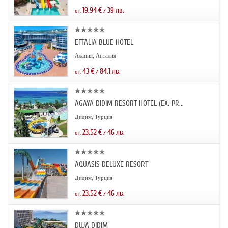
19.94
€
39
лв.
от:
/
EFTALIA BLUE HOTEL
Алания, Анталия
43
€
84.1
лв.
от:
/
AGAYA DIDIM RESORT HOTEL (EX. PR...
Дидим, Турция
23.52
€
46
лв.
от:
/
AQUASIS DELUXE RESORT
Дидим, Турция
23.52
€
46
лв.
от:
/
DUJA DIDIM