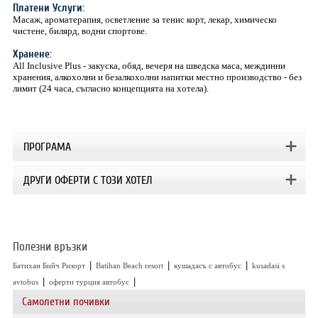
Платени Услуги:
Масаж, ароматерапия, осветление за тенис корт, лекар, химическо
чистене, билярд, водни спортове.
Хранене:
All Inclusive Plus - закуска, обяд, вечеря на шведска маса, междинни
хранения, алкохолни и безалкохолни напитки местно производство - без
лимит (24 часа, съгласно концепцията на хотела).
ПРОГРАМА
ДРУГИ ОФЕРТИ С ТОЗИ ХОТЕЛ
Полезни връзки
|
|
|
Батихан Бийч Ризорт
Batihan Beach resort
кушадасъ с автобус
kusadasi s
|
|
avtobus
оферти турция автобус
Самолетни почивки