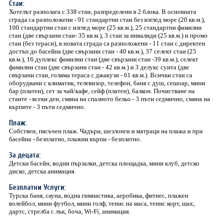
Стаи:
Хотелът разполага с 338 стаи, разпределени в 2 блока. В основната
сграда са разположени - 91 стандартни стаи без изглед море (20 кв.м.),
100 стандартни стаи с изглед море (25 кв.м.), 25 стандартни фамилни
стаи (две свързани стаи- 35 кв.м.), 3 стаи за инвалиди (25 кв.м.) и промо
стаи (без тераси), в новата сграда са разположени - 11 стаи с директен
достъп до басейна (две свързани стаи - 40 кв.м.), 37 селект стаи (25
кв.м.), 16 дуплекс фамилни стаи (две свързани стаи -39 кв.м.), селект
фамилни стаи (две свързани стаи - 42 кв.м.) и 3 делукс суита (две
свързани стаи, голяма тераса с джакузи - 61 кв.м.). Всички стаи са
оборудвани с климатик, телевизор, телефон, баня с душ, сешоар, мини
бар (платен), сет за чай/кафе, сейф (платен), балкон. Почистване на
стаите - всеки ден, смяна на спалното бельо - 3 пъти седмично, смяна на
кърпите - 3 пъти седмично.
Плаж:
Собствен, пясъчен плаж. Чадъри, шезлонги и матраци на плажа и при
басейна - безплатно, плажни кърпи - безплатно.
За децата:
Детски басейн, водни пързалки, детска площадка, мини клуб, детско
диско, детска анимация.
Безплатни Услуги:
Турска баня, сауна, водна гимнастика, аеробика, фитнес, плажен
волейбол, мини футбол, мини голф, тенис на маса, тенис корт, шах,
дартс, стрелба с лък, боча, Wi-Fi, анимация.