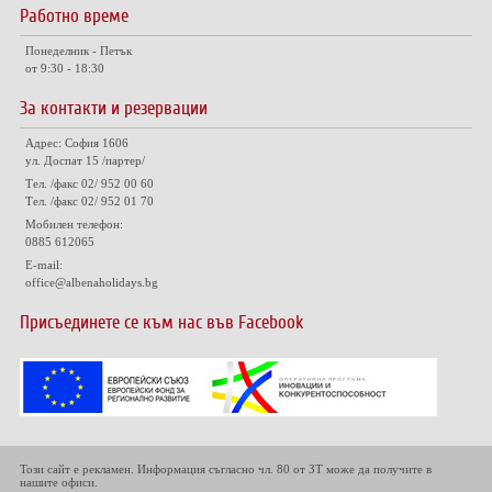
Работно време
Понеделник - Петък
от 9:30 - 18:30
За контакти и резервации
Адрес: София 1606
ул. Доспат 15 /партер/
Тел. /факс 02/ 952 00 60
Тел. /факс 02/ 952 01 70
Мобилен телефон:
0885 612065
E-mail:
office@albenaholidays.bg
Присъединете се към нас във Facebook
Този сайт е рекламен. Информация съгласно чл. 80 от ЗТ може да получите в
нашите офиси.