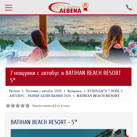
Проверка на резервация
ПОЧИВКИ С АВТОБУС 2026
ПОЧИВКИ СЪС САМОЛЕТ
7 нощувки с автобус в BATIHAN BEACH RESORT
ЕКСКУРЗИИ САМОЛЕТ
5*
ЕКСКУРЗИИ АВТОБУС
Начало
Почивки с автобус 2026
Кушадасъ
КУШАДАСЪ 7 НОЩ. С
АВТОБУС - РАННИ ЗАПИСВАНИЯ 2026
BATIHAN BEACH RESORT
БЪЛГАРИЯ
Вашата оценка
4.5
от
4
гласа
ХОТЕЛИ В ТУРЦИЯ
BATIHAN BEACH RESORT - 5
ТУРЦИЯ С КОЛА
РЕНОВИРАН 2026