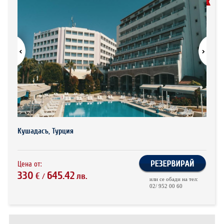
ХОТЕЛИ В ГЪРЦИЯ
НОВА ГОДИНА 2027
ХОТЕЛИ В АЛБАНИЯ
АВТОБУСИ ПОД НАЕМ
ЗА НАС
КОНТАКТИ
ОБЩИ УСЛОВИЯ ПАКЕТНИ
ПОЛИТИКА ЗА ПОВЕРИТЕЛНОСТ
ПЪТУВАНИЯ
Кушадасъ, Турция
Цена от:
330
645.42
€
лв.
/
или се обади на тел:
02/ 952 00 60