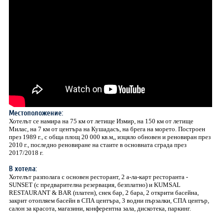
Местоположение:
Хотелът се намира на 75 км от летище Измир, на 150 км от летище
Милас, на 7 км от центъра на Кушадасъ, на брега на морето. Построен
през 1989 г., с обща площ 20 000 кв.м,, изцяло обновен и реновиран през
2010 г., последно реновиране на стаите в основната сграда през
2017/2018 г.
В хотела:
Хотелът разполага с основен ресторант, 2 а-ла-карт ресторанта -
SUNSET (с предварителна резервация, безплатно) и KUMSAL
RESTAURANT & BAR (платен), снек бар, 2 бара, 2 открити басейна,
закрит отопляем басейн в СПА центъра, 3 водни пързалки, СПА център,
салон за красота, магазини, конферентна зала, дискотека, паркинг.