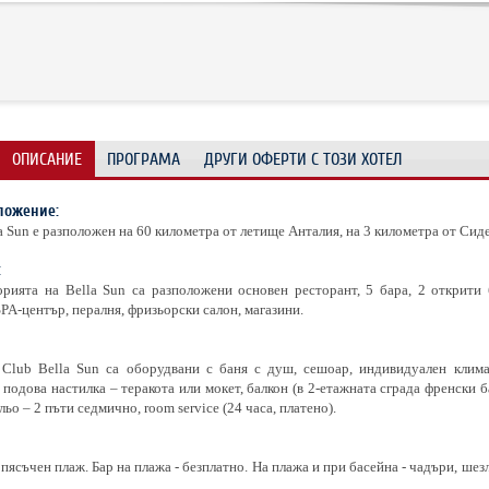
ОПИСАНИЕ
ПРОГРАМА
ДРУГИ ОФЕРТИ С ТОЗИ ХОТЕЛ
ложение:
a Sun е разположен на 60 километра от летище Анталия, на 3 километра от Сиде
:
рията на Bella Sun са разположени основен ресторант, 5 бара, 2 открити б
SPA-център, пералня, фризьорски салон, магазини.
 Club Bella Sun са оборудвани с баня с душ, сешоар, индивидуален климат
, подова настилка – теракота или мокет, балкон (в 2-етажната сграда френски б
льо – 2 пъти седмично, room service (24 часа, платено).
пясъчен плаж. Бар на плажа - безплатно. На плажа и при басейна - чадъри, шез