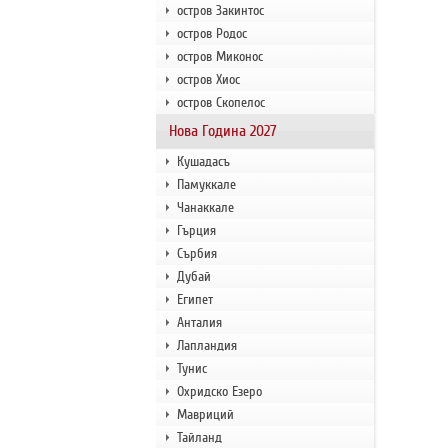
остров Закинтос
остров Родос
остров Миконос
остров Хиос
остров Скопелос
Нова Година 2027
Кушадасъ
Памуккале
Чанаккале
Гърция
Сърбия
Дубай
Египет
Анталия
Лапландия
Тунис
Охридско Езеро
Мавриций
Тайланд