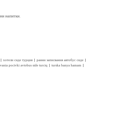
лни напитки.
|
|
|
хотели сиде турция
ранни записвания автобус сиде
|
|
svania pocivki avtobus side turciq
turska banya hamam