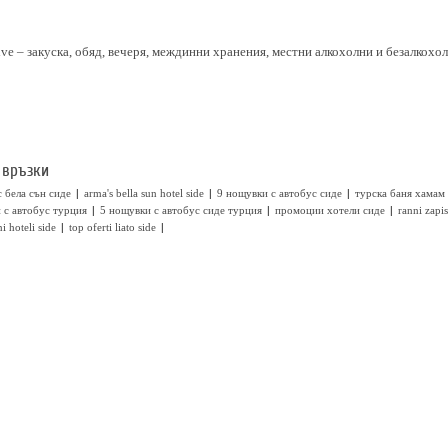
sive – закуска, обяд, вечеря, междинни хранения, местни алкохолни и безалкохо
 връзки
|
|
|
 бела сън сиде
arma's bella sun hotel side
9 нощувки с автобус сиде
турска баня хамам
|
|
|
 с автобус турция
5 нощувки с автобус сиде турция
промоции хотели сиде
ranni zapi
|
|
i hoteli side
top oferti liato side