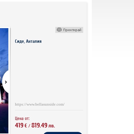
Сиде, Анталия
https://www.bellasunside.com/
Цена от:
419
819.49
€
лв.
/