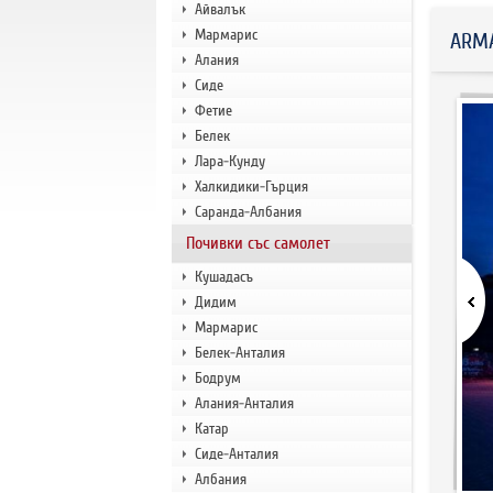
Айвалък
Мармарис
ARMA
Алания
Сиде
Фетие
Белек
Лара-Кунду
Халкидики-Гърция
Саранда-Албания
Почивки със самолет
Кушадасъ
Дидим
Мармарис
Белек-Анталия
Бодрум
Алания-Анталия
Катар
Сиде-Анталия
Албания