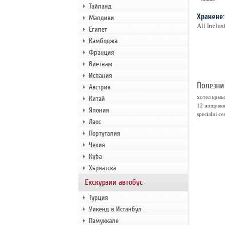
Тайланд
Хранене:
Малдиви
All Inclu
Египет
Камбоджа
Франция
Виетнам
Испания
Полезни
Австрия
хотел ьрмьс
Китай
12 нощувки
Япония
specialni cen
Лаос
Португалия
Чехия
Куба
Хърватска
Екскурзии автобус
Турция
Уикенд в Истанбул
Памуккале