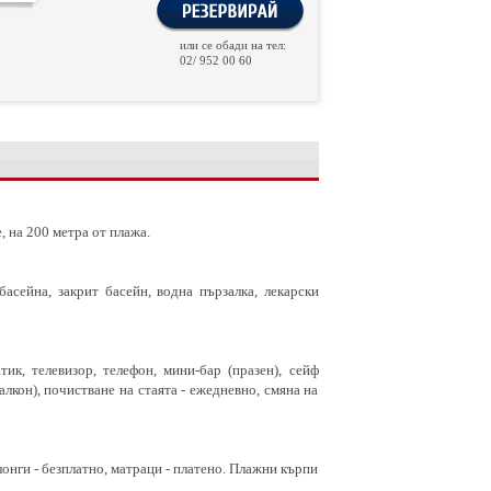
или се обади на тел:
02/ 952 00 60
, на 200 метра от плажа.
асейна, закрит басейн, водна пързалка, лекарски
ик, телевизор, телефон, мини-бар (празен), сейф
алкон), почистване на стаята - ежедневно, смяна на
лонги - безплатно, матраци - платено. Плажни кърпи