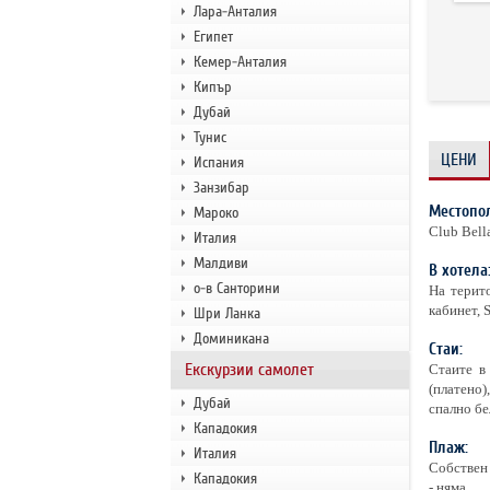
Лара-Анталия
Египет
Кемер-Анталия
Кипър
Дубай
Тунис
ЦЕНИ
Испания
Занзибар
Местопо
Мароко
Club Bell
Италия
Малдиви
В хотела
о-в Санторини
На терито
кабинет, 
Шри Ланка
Доминикана
Стаи:
Екскурзии самолет
Стаите в
(платено)
Дубай
спално бе
Кападокия
Плаж:
Италия
Собствен 
Кападокия
- няма.