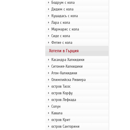
Бодрум с кола
Дидим с кола
Кушадасъ с кола
Лара с кола
Мармарис с кола
Сиде с кола
Фетие с кола
Хотели в Гърция
Касандра Халкидики
Ситония-Халкидики
Атон-Халкидики
Олимпийска Ривиера
остров Тасос
остров Корфу
остров Лефкада
Солун
Кавала
остров Крит
остров Санторини