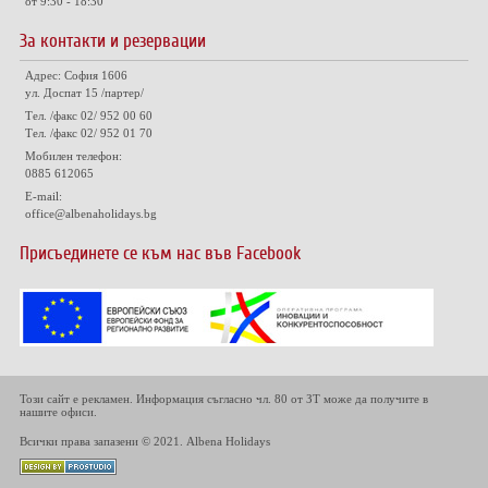
от 9:30 - 18:30
За контакти и резервации
Адрес: София 1606
ул. Доспат 15 /партер/
Тел. /факс 02/ 952 00 60
Тел. /факс 02/ 952 01 70
Мобилен телефон:
0885 612065
E-mail:
office@albenaholidays.bg
Присъединете се към нас във Facebook
Този сайт е рекламен. Информация съгласно чл. 80 от ЗТ може да получите в
нашите офиси.
Всички права запазени © 2021. Albena Holidays