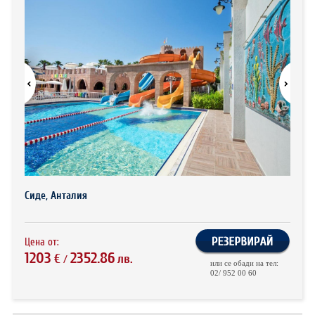
ХОТЕЛИ В ГЪРЦИЯ
НОВА ГОДИНА 2027
ХОТЕЛИ В АЛБАНИЯ
АВТОБУСИ ПОД НАЕМ
ЗА НАС
КОНТАКТИ
ОБЩИ УСЛОВИЯ ПАКЕТНИ
ПОЛИТИКА ЗА ПОВЕРИТЕЛНОСТ
ПЪТУВАНИЯ
Сиде, Анталия
Цена от:
1203
2352.86
€
лв.
/
или се обади на тел:
02/ 952 00 60