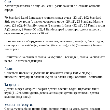
Стаи:
Хотелът разполага с общо 359 стаи, разположени в 5-етажна основна
сграда.
70 Standard Land Landscape room (с изглед суша - 23 м2), 192 Standard
Side sea view room (с изглед частично море - 26 м2), 23 Standard Marine
room (23 м2), 44 Family room A (2 спални, 1 баня - 32 м2), 55 Family room
A (2 спални, 2 бани - 55 м2), 4 Handсcapped room (пригодени за хора с
ограничена подвижност - 26 м2).
Всички стаи са оборудвани с климатик, телевизор, телефон, баня с душ,
сешоар, сет за чай/кафе, минибар (безплатен), сейф (безплатен), балкон
или тераса.
Почистване на стаите и смяна на кърпите – всеки ден, смяна на спалното
бельо – 2 пъти в седмицата.
Плаж:
Собствен, пясъчен с дължина на плажната ивица 100 м. Чадъри,
шезлонги, матраци и плажни кърпи на плажа и при басейна - безплатно.
За децата:
Детски бюфет, открит и закрит детски басейн, водни пързалки, мини
клуб (4-12г), мини диско, детска анимация, детски фестивали, детска
количка (под наем).
Безплатни Услуги:
Сауна, турска баня, парна баня, фитнес, тенис на маса, дартс, плажен