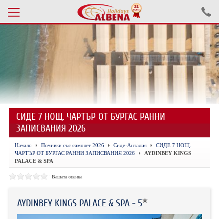
Проверка на резервация
ПОЧИВКИ С АВТОБУС 2026
ПОЧИВКИ СЪС САМОЛЕТ
СИДЕ 7 НОЩ. ЧАРТЪР ОТ БУРГАС РАННИ
ЕКСКУРЗИИ САМОЛЕТ
ЗАПИСВАНИЯ 2026
ЕКСКУРЗИИ АВТОБУС
Начало
Почивки със самолет 2026
Сиде-Анталия
СИДЕ 7 НОЩ.
ЧАРТЪР ОТ БУРГАС РАННИ ЗАПИСВАНИЯ 2026
AYDINBEY KINGS
БЪЛГАРИЯ
PALACE & SPA
Вашата оценка
ХОТЕЛИ В ТУРЦИЯ
ТУРЦИЯ С КОЛА
AYDINBEY KINGS PALACE & SPA - 5