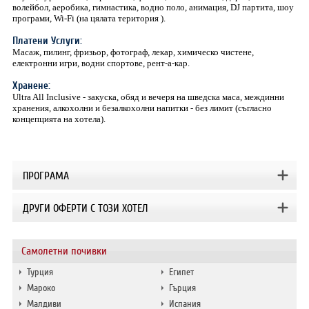
волейбол, аеробика, гимнастика, водно поло, анимация, DJ партита, шоу
програми, Wi-Fi (на цялата територия ).
Платени Услуги:
Масаж, пилинг, фризьор, фотограф, лекар, химическо чистене,
електронни игри, водни спортове, рент-а-кар.
Хранене:
Ultra All Inclusive - закуска, обяд и вечеря на шведска маса, междинни
хранения, алкохолни и безалкохолни напитки - без лимит (съгласно
концепцията на хотела).
ПРОГРАМА
ДРУГИ ОФЕРТИ С ТОЗИ ХОТЕЛ
Самолетни почивки
Турция
Египет
Мароко
Гърция
Малдиви
Испания