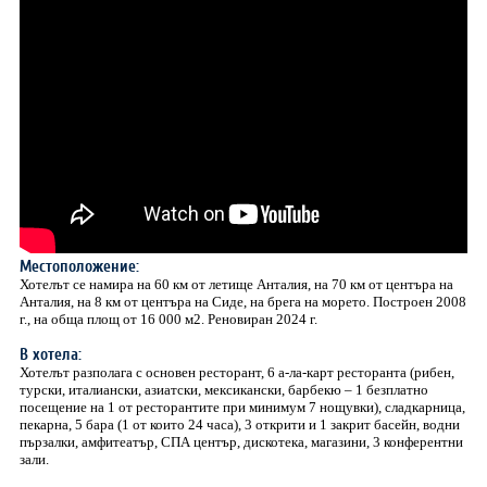
Местоположение:
Хотелът се намира на 60 км от летище Анталия, на 70 км от центъра на
Анталия, на 8 км от центъра на Сиде, на брега на морето. Построен 2008
г., на обща площ от 16 000 м2. Реновиран 2024 г.
В хотела:
Хотелът разполага с основен ресторант, 6 а-ла-карт ресторанта (рибен,
турски, италиански, азиатски, мексикански, барбекю – 1 безплатно
посещение на 1 от ресторантите при минимум 7 нощувки), сладкарница,
пекарна, 5 бара (1 от които 24 часа), 3 открити и 1 закрит басейн, водни
пързалки, амфитеатър, СПА център, дискотека, магазини, 3 конферентни
зали.