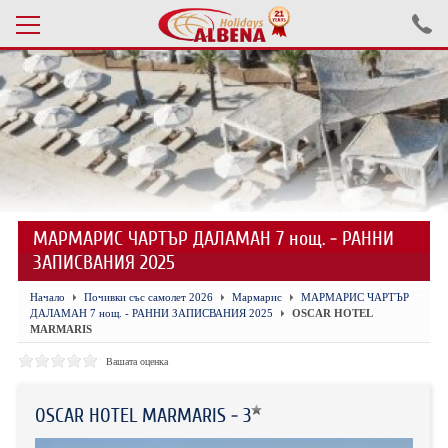
Проверка на резервация
ПОЧИВКИ С АВТОБУС 2026
ПОЧИВКИ СЪС САМОЛЕТ
МАРМАРИС ЧАРТЪР ДАЛАМАН 7 нощ. - РАННИ
ЕКСКУРЗИИ САМОЛЕТ
ЗАПИСВАНИЯ 2025
ЕКСКУРЗИИ АВТОБУС
Начало
Почивки със самолет 2026
Мармарис
МАРМАРИС ЧАРТЪР
ДАЛАМАН 7 нощ. - РАННИ ЗАПИСВАНИЯ 2025
OSCAR HOTEL
БЪЛГАРИЯ
MARMARIS
Вашата оценка
ХОТЕЛИ В ТУРЦИЯ
ТУРЦИЯ С КОЛА
OSCAR HOTEL MARMARIS - 3