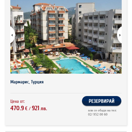
ХОТЕЛИ В ГЪРЦИЯ
НОВА ГОДИНА 2027
ХОТЕЛИ В АЛБАНИЯ
АВТОБУСИ ПОД НАЕМ
ЗА НАС
КОНТАКТИ
ОБЩИ УСЛОВИЯ ПАКЕТНИ
ПОЛИТИКА ЗА ПОВЕРИТЕЛНОСТ
ПЪТУВАНИЯ
Мармарис, Турция
Цена от:
470.9
921
€
лв.
/
или се обади на тел:
02/ 952 00 60