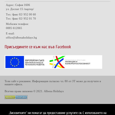
Адрес: София 1606
ул. Доспат 15 /партер/
Тел. /факс 02/ 952 00 60
Тел. /факс 02/ 952 01 70
Мобилен телефон:
0885 612065
E-mail:
office@albenaholidays.bg
Присъединете се към нас във Facebook
Този сайт е рекламен. Информация съгласно чл. 80 от ЗТ може да получите в
нашите офиси.
Всички права запазени © 2021. Albena Holidays
„Бисквитките“ ни помагат да предоставяме услугите си. С използването на