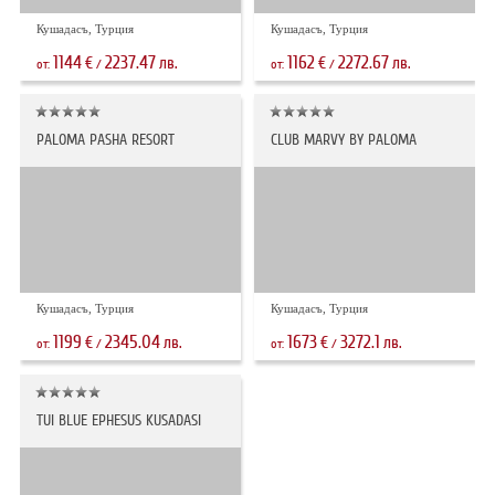
Кушадасъ, Турция
Кушадасъ, Турция
1144
2237.47
1162
2272.67
€
лв.
€
лв.
от:
/
от:
/
PALOMA PASHA RESORT
CLUB MARVY BY PALOMA
Кушадасъ, Турция
Кушадасъ, Турция
1199
2345.04
1673
3272.1
€
лв.
€
лв.
от:
/
от:
/
TUI BLUE EPHESUS KUSADASI