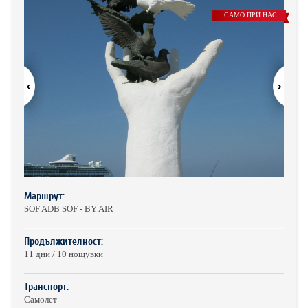
ХОТЕЛИ В ГЪРЦИЯ
САМО ПРИ НАС
НОВА ГОДИНА 2027
ХОТЕЛИ В АЛБАНИЯ
АВТОБУСИ ПОД НАЕМ
ЗА НАС
КОНТАКТИ
ОБЩИ УСЛОВИЯ ПАКЕТНИ
ПОЛИТИКА ЗА ПОВЕРИТЕЛНОСТ
ПЪТУВАНИЯ
Маршрут:
SOF ADB SOF - BY AIR
Продължителност:
11 дни / 10 нощувки
Транспорт:
Самолет