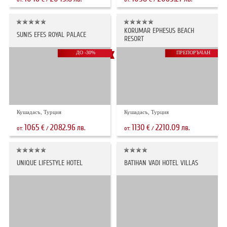
KORUMAR EPHESUS BEACH
SUNIS EFES ROYAL PALACE
RESORT
ДО -30%
ПРЕПОРЪЧАН
Кушадасъ, Турция
Кушадасъ, Турция
1065
2082.96
1130
2210.09
€
лв.
€
лв.
от:
/
от:
/
UNIQUE LIFESTYLE HOTEL
BATIHAN VADI HOTEL VILLAS