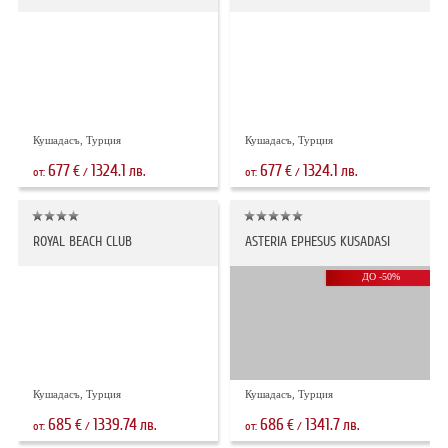
Кушадасъ, Турция
Кушадасъ, Турция
677
1324.1
677
1324.1
€
лв.
€
лв.
от:
/
от:
/
ROYAL BEACH CLUB
ASTERIA EPHESUS KUSADASI
ДО -50%
Кушадасъ, Турция
Кушадасъ, Турция
685
1339.74
686
1341.7
€
лв.
€
лв.
от:
/
от:
/