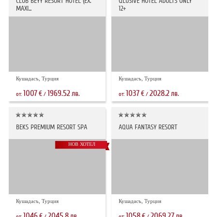
CLUB BEYY RESORT HOTEL (EX.
QLUSIVE HOTEL ADULTS ONLY
MAXI...
12+
Кушадасъ, Турция
Кушадасъ, Турция
1007
1969.52
1037
2028.2
€
лв.
€
лв.
от:
/
от:
/
BEKS PREMIUM RESORT SPA
AQUA FANTASY RESORT
НОВ ХОТЕЛ
Кушадасъ, Турция
Кушадасъ, Турция
1046
2045.8
1058
2069.27
€
лв.
€
лв.
от:
/
от:
/