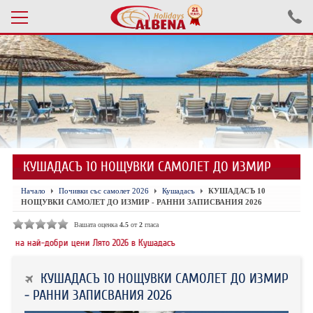
Проверка на резервация
ПОЧИВКИ С АВТОБУС 2026
ПОЧИВКИ СЪС САМОЛЕТ
КУШАДАСЪ 10 НОЩУВКИ САМОЛЕТ ДО ИЗМИР
ЕКСКУРЗИИ САМОЛЕТ
Начало
Почивки със самолет 2026
Кушадасъ
КУШАДАСЪ 10
ЕКСКУРЗИИ АВТОБУС
НОЩУВКИ САМОЛЕТ ДО ИЗМИР - РАННИ ЗАПИСВАНИЯ 2026
БЪЛГАРИЯ
Вашата оценка
4.5
от
2
гласа
ай-добри цени Лято 2026 в Кушадасъ
ХОТЕЛИ В ТУРЦИЯ
КУШАДАСЪ 10 НОЩУВКИ САМОЛЕТ ДО ИЗМИР
ТУРЦИЯ С КОЛА
- РАННИ ЗАПИСВАНИЯ 2026