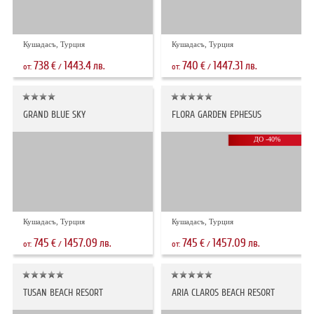
Кушадасъ, Турция
Кушадасъ, Турция
738
1443.4
740
1447.31
€
лв.
€
лв.
от:
/
от:
/
GRAND BLUE SKY
FLORA GARDEN EPHESUS
ДО -40%
Кушадасъ, Турция
Кушадасъ, Турция
745
1457.09
745
1457.09
€
лв.
€
лв.
от:
/
от:
/
TUSAN BEACH RESORT
ARIA CLAROS BEACH RESORT