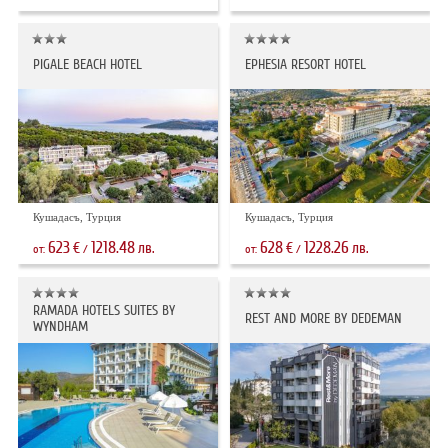
PIGALE BEACH HOTEL
EPHESIA RESORT HOTEL
Кушадасъ, Турция
Кушадасъ, Турция
623
1218.48
628
1228.26
€
лв.
€
лв.
от:
/
от:
/
RAMADA HOTELS SUITES BY
REST AND MORE BY DEDEMAN
WYNDHAM