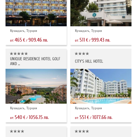
Кушадасъ, Турция
Кушадасъ, Турция
465
909.46
511
999.43
€
лв.
€
лв.
от:
/
от:
/
UNIQUE RESIDENCE HOTEL GOLF
CITY'S HILL HOTEL
AND ...
Кушадасъ, Турция
Кушадасъ, Турция
540
1056.15
551
1077.66
€
лв.
€
лв.
от:
/
от:
/