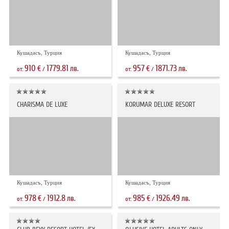
Кушадасъ, Турция
Кушадасъ, Турция
910
1779.81
957
1871.73
€
лв.
€
лв.
от:
/
от:
/
CHARISMA DE LUXE
KORUMAR DELUXE RESORT
Кушадасъ, Турция
Кушадасъ, Турция
978
1912.8
985
1926.49
€
лв.
€
лв.
от:
/
от:
/