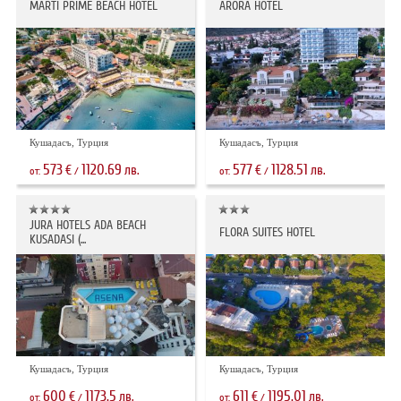
MARTI PRIME BEACH HOTEL
ARORA HOTEL
Кушадасъ, Турция
Кушадасъ, Турция
573
1120.69
577
1128.51
€
лв.
€
лв.
от:
/
от:
/
JURA HOTELS ADA BEACH
FLORA SUITES HOTEL
KUSADASI (...
Кушадасъ, Турция
Кушадасъ, Турция
600
1173.5
611
1195.01
€
лв.
€
лв.
от:
/
от:
/