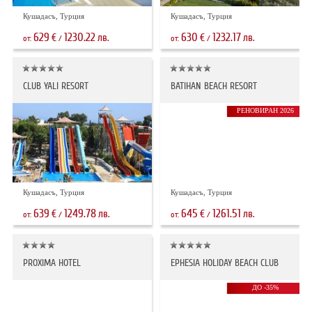
Кушадасъ, Турция
Кушадасъ, Турция
629
1230.22
630
1232.17
€
лв.
€
лв.
от:
/
от:
/
CLUB YALI RESORT
BATIHAN BEACH RESORT
РЕНОВИРАН 2026
Кушадасъ, Турция
Кушадасъ, Турция
639
1249.78
645
1261.51
€
лв.
€
лв.
от:
/
от:
/
PROXIMA HOTEL
EPHESIA HOLIDAY BEACH CLUB
ДО -35%