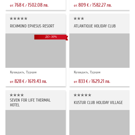
768
1502.08
809
1582.27
€
лв.
€
лв.
от:
/
от:
/
RICHMOND EPHESUS RESORT
ATLANTIQUE HOLIDAY CLUB
ДО -30%
Кушадасъ, Турция
Кушадасъ, Турция
828
1619.43
833
1629.21
€
лв.
€
лв.
от:
/
от:
/
SEVEN FOR LIFE THERMAL
KUSTUR CLUB HOLIDAY VILLAGE
HOTEL