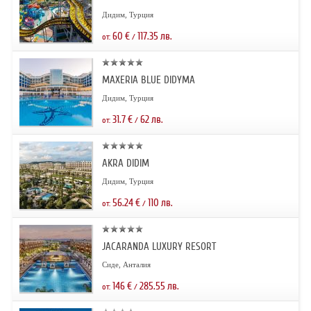
Дидим, Турция
60
€
117.35
лв.
от:
/
MAXERIA BLUE DIDYMA
Дидим, Турция
31.7
€
62
лв.
от:
/
AKRA DIDIM
Дидим, Турция
56.24
€
110
лв.
от:
/
JACARANDA LUXURY RESORT
Сиде, Анталия
146
€
285.55
лв.
от:
/