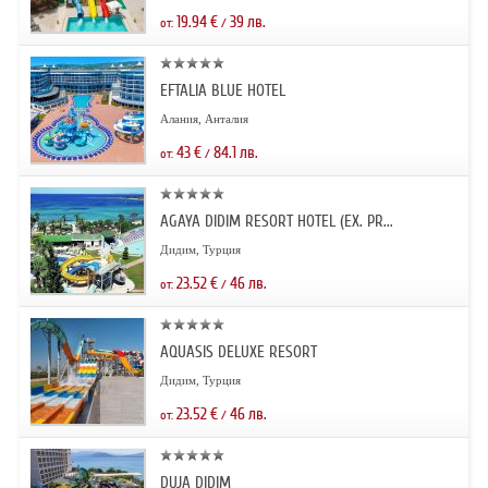
19.94
€
39
лв.
от:
/
EFTALIA BLUE HOTEL
Алания, Анталия
43
€
84.1
лв.
от:
/
AGAYA DIDIM RESORT HOTEL (EX. PR...
Дидим, Турция
23.52
€
46
лв.
от:
/
AQUASIS DELUXE RESORT
Дидим, Турция
23.52
€
46
лв.
от:
/
DUJA DIDIM