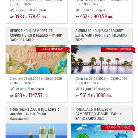
г., 15.09.2026 г.
г., 02.09.2026 г.
11 дни / 10 нощувки
8 дни / 7 нощувки
398
778.42
462
903.59
€
лв.
€
лв.
от:
/
от:
/
БЕЛЕК 9 НОЩ. САМОЛЕТ ОТ
ДИДИМ 10 НОЩУВКИ САМОЛЕТ
СОФИЯ ПЕТЪК И НЕДЕЛЯ - РАННИ
ДО ИЗМИР - РАННИ ЗАПИСВАНИЯ
ЗАПИСВАНИЯ 2...
2026
САМО ПРИ НАС
Авторска Програма
Дати от: 28.08.2026 г., 30.08.2026
Дати от: 26.08.2026 г., 02.09.2026
г., 04.09.2026 г.
г., 09.09.2026 г.
10 дни / 9 нощувки
11 дни / 10 нощувки
689
1347.57
561.4
1098
€
лв.
€
лв.
от:
/
от:
/
Нова Година 2026 в Кушадасъ с
КУШАДАСЪ 11 НОЩУВКИ
автобус - 4 нощ. Ранни
САМОЛЕТ ДО ИЗМИР - РАННИ
Записвания
ЗАПИСВАНИЯ 2026
САМО ПРИ НАС