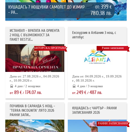
399
КУШАДАСЪ 7 НОЩУВКИ САМОЛЕТ ДО ИЗМИР
€
ОТ:
- РА...
780.38
ЛВ.
ИСТАНБУЛ - ВРАТАТА НА ОРИЕНТА
Екскурзия в Албания 3 нощ. с
2 НОЩ. С ВЪЗМОЖНОСТ ЗА
автобус
ПАКЕТ BESTSE...
АВТОРСКА ПРОГРАМА
Ранни записвания
Дати от: 27.08.2026 г., 04.09.2026
Дати от: 04.09.2026 г., 19.09.2026
г., 10.09.2026 г.
г., 08.10.2026 г.
4 дни / 2 нощувки
4 дни / 3 нощувки
89
174.07
249
487
€
лв.
€
лв.
от:
/
от:
/
ПОЧИВКА В САРАНДА 5 НОЩ. -
КУШАДАСЪ с ЧАРТЪР - РАННИ
"TERRA INCOGNITA" ЛЯТО 2026
ЗАПИСВАНИЯ 2026
РАННИ ЗАПИ...
РАННИ ЗАПИСВАНИЯ