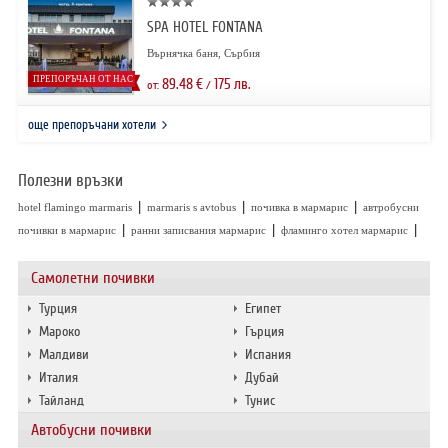
SPA HOTEL FONTANA
Върнячка баня, Сърбия
ПРЕПОРЪЧАН ОТ НАС
89.48
€
175
лв.
от:
/
още препоръчани хотели
Полезни връзки
|
|
|
hotel flamingo marmaris
marmaris s avtobus
почивка в мармарис
автробусни
|
|
|
почивки в мармарис
ранни записвания мармарис
фламинго хотел мармарис
Самолетни почивки
Турция
Египет
Мароко
Гърция
Малдиви
Испания
Италия
Дубай
Тайланд
Тунис
Автобусни почивки