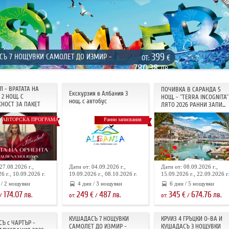
399
СЪ 7 НОЩУВКИ САМОЛЕТ ДО ИЗМИР -
€
ОТ:
780.38
ЛВ.
Л - ВРАТАТА НА
ПОЧИВКА В САРАНДА 5
Екскурзия в Албания 3
2 НОЩ. С
НОЩ. - "TERRA INCOGNITA"
нощ. с автобус
НОСТ ЗА ПАКЕТ
ЛЯТО 2026 РАННИ ЗАПИ...
АВТОРСКА ПРОГРАМА
Ранни записвания
27.08.2026 г.,
Дати от: 04.09.2026 г.,
Дати от: 08.09.2026 г.,
6 г., 10.09.2026 г.
19.09.2026 г., 08.10.2026 г.
15.09.2026 г., 22.09.2026 г
 / 2 нощувки
4 дни / 3 нощувки
6 дни / 5 нощувки
174.07
249
487
345
674.76
лв.
€
лв.
€
лв.
/
от:
/
от:
/
КУШАДАСЪ 7 НОЩУВКИ
КРУИЗ 4 ГРЪЦКИ О-ВА И
Ъ с ЧАРТЪР -
САМОЛЕТ ДО ИЗМИР -
КУШАДАСЪ 3 НОЩУВКИ