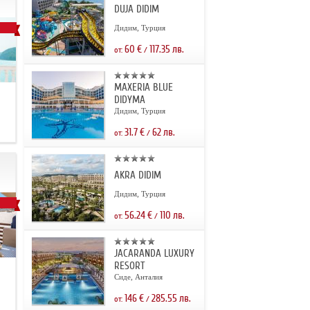
DUJA DIDIM
Дидим, Турция
60
€
117.35
лв.
от:
/
MAXERIA BLUE
DIDYMA
Дидим, Турция
31.7
€
62
лв.
от:
/
AKRA DIDIM
Дидим, Турция
56.24
€
110
лв.
от:
/
JACARANDA LUXURY
RESORT
.
Сиде, Анталия
146
€
285.55
лв.
от:
/