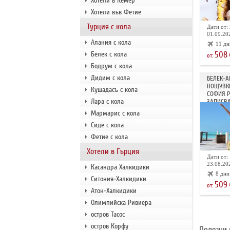
Хотели в Кемер
Хотели във Фетие
Турция с кола
Дати от: 
01.09.202
Алания с кола
11 дн
508
Белек с кола
от:
Бодрум с кола
Дидим с кола
БЕЛЕК-А
НОЩУВКИ
Кушадасъ с кола
СОФИЯ 
Лара с кола
ЗАПИСВА
Мармарис с кола
Сиде с кола
Фетие с кола
Хотели в Гърция
Дати от: 
23.08.202
Касандра Халкидики
8 дни
Ситония-Халкидики
509
от:
Атон-Халкидики
Олимпийска Ривиера
остров Тасос
остров Корфу
Полезни 