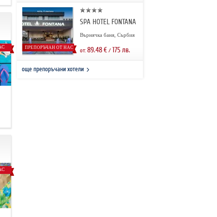
SPA HOTEL FONTANA
Върнячка баня, Сърбия
АС
ПРЕПОРЪЧАН ОТ НАС
89.48
€
175
лв.
от:
/
още препоръчани хотели
.
АС