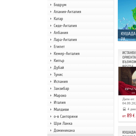
Бодрум
Алания-Анталия
Катар
Сиде-Анталия
Албания
КУШАДА
РА...
Лара-Анталия
Египет
ИСТАНБУ
Кемер-Анталия
ОРИЕНТА 
Кипър
ВЪЗМОЖ
BESTSE...
Дубай
Тунис
Испания
Занзибар
Мароко
Дати от: 
Италия
04.09.202
Малдиви
4 дни
89
€
о-в Санторини
от:
Шри Ланка
Доминикана
КУШАДАС