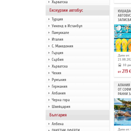
Хърватска
Екскурзии автобус
КУШАДАС
АВТОБУС
Турция
ЗАПИСВА
Уикенд в Истанбул
Памуккале
Италия
С. Македония
Гърция
Дати от: 
Сърбия
21.08.202
10 дн
Хърватска
219
€
от:
Чехия
Румъния
АЛАНИЯ 
Германия
ОТ СОФИ
Албания
РАННИ З
Черна гора
Швейцария
България
Албена
Дати от: 
ПАКЕТНИ ОФЕРТИ