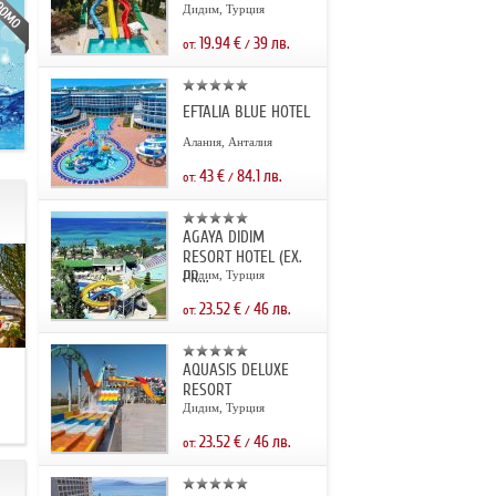
Дидим, Турция
19.94
€
39
лв.
от:
/
EFTALIA BLUE HOTEL
Алания, Анталия
43
€
84.1
лв.
от:
/
AGAYA DIDIM
RESORT HOTEL (EX.
PR...
Дидим, Турция
23.52
€
46
лв.
от:
/
AQUASIS DELUXE
.
RESORT
Дидим, Турция
23.52
€
46
лв.
от:
/