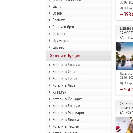
08.09.202
Дюни
11 дн
Обзор
398
от:
Елените
Слънчев бряг
ДИДИМ 
САМОЛЕТ
Созопол
РАННИ З
Приморско
Царево
Хотели в Турция
Хотели в Алания
Хотели в Сиде
Дати от: 
02.09.202
Хотели в Белек
11 дн
Хотели в Лара
561.
от:
Айвалък
Хотели в Кушадасъ
СИДЕ 10
Хотели в Бодрум
СОФИЯ В
Хотели в Мармарис
ЗАПИСВА
Хотели в Дидим
Хотели в Чешме