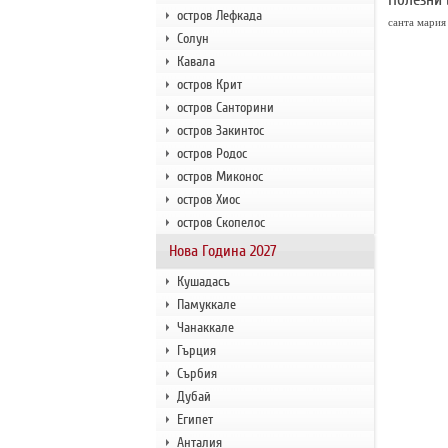
остров Лефкада
санта мария
Солун
Кавала
остров Крит
остров Санторини
остров Закинтос
остров Родос
остров Миконос
остров Хиос
остров Скопелос
Нова Година 2027
Кушадасъ
Памуккале
Чанаккале
Гърция
Сърбия
Дубай
Египет
Анталия