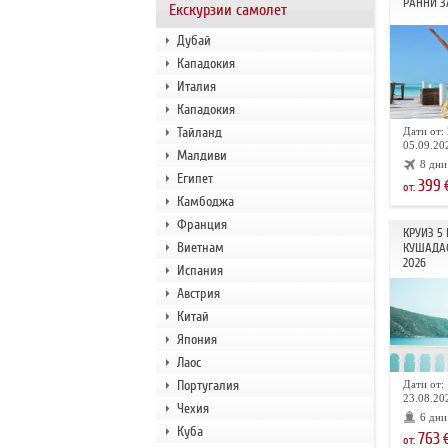
РАННИ З
Екскурзии самолет
Дубай
Кападокия
Италия
Кападокия
Тайланд
Дати от: 
05.09.202
Малдиви
8 дни
Египет
399
от:
Камбоджа
Франция
КРУИЗ 5
Виетнам
КУШАДА
2026
Испания
Австрия
Китай
Япония
Лаос
Португалия
Дати от: 
23.08.202
Чехия
6 дни
Куба
763
от: