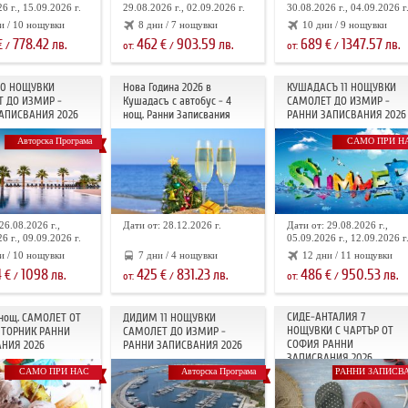
6 г., 15.09.2026 г.
29.08.2026 г., 02.09.2026 г.
30.08.2026 г., 04.09.2026 г
и / 10 нощувки
8 дни / 7 нощувки
10 дни / 9 нощувки
778.42
462
903.59
689
1347.57
€
лв.
€
лв.
€
лв.
/
от:
/
от:
/
10 НОЩУВКИ
Нова Година 2026 в
КУШАДАСЪ 11 НОЩУВКИ
 ДО ИЗМИР -
Кушадасъ с автобус - 4
САМОЛЕТ ДО ИЗМИР -
АПИСВАНИЯ 2026
нощ. Ранни Записвания
РАННИ ЗАПИСВАНИЯ 2026
Авторска Програма
САМО ПРИ Н
26.08.2026 г.,
Дати от: 28.12.2026 г.
Дати от: 29.08.2026 г.,
6 г., 09.09.2026 г.
05.09.2026 г., 12.09.2026 г
и / 10 нощувки
7 дни / 4 нощувки
12 дни / 11 нощувки
4
1098
425
831.23
486
950.53
€
лв.
€
лв.
€
лв.
/
от:
/
от:
/
СИДЕ-АНТАЛИЯ 7
 нощ. САМОЛЕТ ОТ
ДИДИМ 11 НОЩУВКИ
НОЩУВКИ С ЧАРТЪР OT
ТОРНИК РАННИ
САМОЛЕТ ДО ИЗМИР -
СОФИЯ РАННИ
НИЯ 2026
РАННИ ЗАПИСВАНИЯ 2026
ЗАПИСВАНИЯ 2026
САМО ПРИ НАС
Авторска Програма
РАННИ ЗАПИСВ