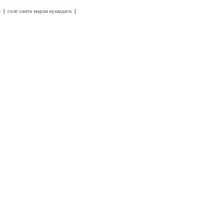
|
|
с
соле санта мария кушадасъ