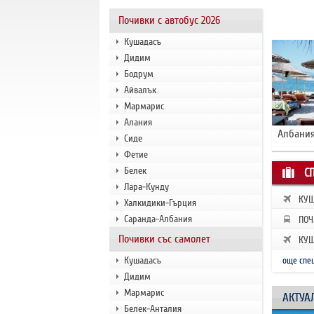
Почивки с автобус 2026
Кушадасъ
Дидим
Бодрум
Айвалък
Мармарис
Алания
Албания
Сиде
Фетие
Белек
С
Лара-Кунду
КУШ
Халкидики-Гърция
ЗАП
Саранда-Албания
ПОЧ
РАН
Почивки със самолет
КУШ
ЗАП
Кушадасъ
още спе
Дидим
Мармарис
АКТУА
Белек-Анталия