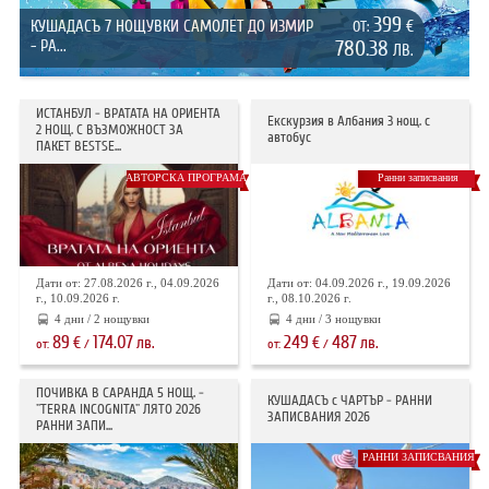
399
КУШАДАСЪ 7 НОЩУВКИ САМОЛЕТ ДО ИЗМИР
€
ОТ:
- РА...
780.38
ЛВ.
ИСТАНБУЛ - ВРАТАТА НА ОРИЕНТА
Екскурзия в Албания 3 нощ. с
2 НОЩ. С ВЪЗМОЖНОСТ ЗА
автобус
ПАКЕТ BESTSE...
АВТОРСКА ПРОГРАМА
Ранни записвания
Дати от: 27.08.2026 г., 04.09.2026
Дати от: 04.09.2026 г., 19.09.2026
г., 10.09.2026 г.
г., 08.10.2026 г.
4 дни / 2 нощувки
4 дни / 3 нощувки
89
174.07
249
487
€
лв.
€
лв.
от:
/
от:
/
ПОЧИВКА В САРАНДА 5 НОЩ. -
КУШАДАСЪ с ЧАРТЪР - РАННИ
"TERRA INCOGNITA" ЛЯТО 2026
ЗАПИСВАНИЯ 2026
РАННИ ЗАПИ...
РАННИ ЗАПИСВАНИЯ