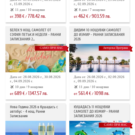
г., 15.09.2026 г.
г., 02.09.2026 г.
11 дни / 10 нощувки
8 дни / 7 нощувки
398
778.42
462
903.59
€
лв.
€
лв.
от:
/
от:
/
БЕЛЕК 9 НОЩ. САМОЛЕТ ОТ
ДИДИМ 10 НОЩУВКИ САМОЛЕТ
СОФИЯ ПЕТЪК И НЕДЕЛЯ - РАННИ
ДО ИЗМИР - РАННИ ЗАПИСВАНИЯ
ЗАПИСВАНИЯ 2...
2026
САМО ПРИ НАС
Авторска Програма
Дати от: 28.08.2026 г., 30.08.2026
Дати от: 26.08.2026 г., 02.09.2026
г., 04.09.2026 г.
г., 09.09.2026 г.
10 дни / 9 нощувки
11 дни / 10 нощувки
689
1347.57
561.4
1098
€
лв.
€
лв.
от:
/
от:
/
Нова Година 2026 в Кушадасъ с
КУШАДАСЪ 11 НОЩУВКИ
автобус - 4 нощ. Ранни
САМОЛЕТ ДО ИЗМИР - РАННИ
Записвания
ЗАПИСВАНИЯ 2026
САМО ПРИ НАС