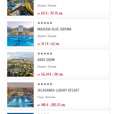
Дидим, Турция
60
€
117.35
лв.
от:
/
MAXERIA BLUE DIDYMA
Дидим, Турция
31.7
€
62
лв.
от:
/
AKRA DIDIM
Дидим, Турция
56.24
€
110
лв.
от:
/
JACARANDA LUXURY RESORT
Сиде, Анталия
146
€
285.55
лв.
от:
/