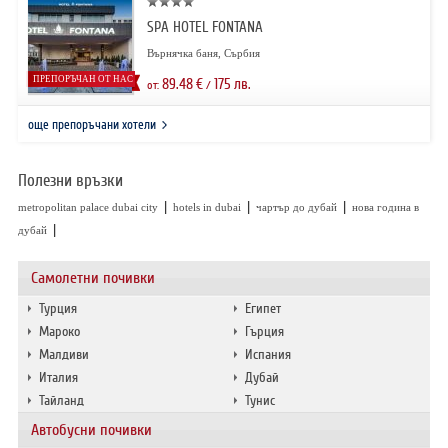
SPA HOTEL FONTANA
Върнячка баня, Сърбия
ПРЕПОРЪЧАН ОТ НАС
89.48
€
175
лв.
от:
/
още препоръчани хотели
Полезни връзки
|
|
|
metropolitan palace dubai city
hotels in dubai
чартър до дубай
нова година в
|
дубай
Самолетни почивки
Турция
Египет
Мароко
Гърция
Малдиви
Испания
Италия
Дубай
Тайланд
Тунис
Автобусни почивки