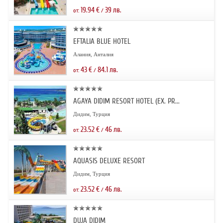
19.94
€
39
лв.
от:
/
EFTALIA BLUE HOTEL
Алания, Анталия
43
€
84.1
лв.
от:
/
AGAYA DIDIM RESORT HOTEL (EX. PR...
Дидим, Турция
23.52
€
46
лв.
от:
/
AQUASIS DELUXE RESORT
Дидим, Турция
23.52
€
46
лв.
от:
/
DUJA DIDIM