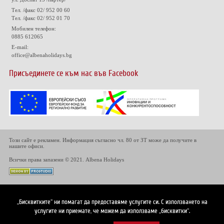
Тел. /факс 02/ 952 00 60
Тел. /факс 02/ 952 01 70
Мобилен телефон:
0885 612065
E-mail:
office@albenaholidays.bg
Присъединете се към нас във Facebook
Този сайт е рекламен. Информация съгласно чл. 80 от ЗТ може да получите в
нашите офиси.
Всички права запазени © 2021. Albena Holidays
„Бисквитките“ ни помагат да предоставяме услугите си. С използването на
услугите ни приемате, че можем да използваме „бисквитки“.