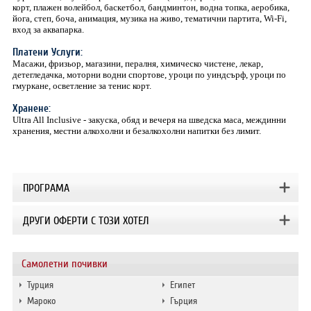
корт, плажен волейбол, баскетбол, бандминтон, водна топка, аеробика,
йога, степ, боча, анимация, музика на живо, тематични партита, Wi-Fi,
вход за аквапарка.
Платени Услуги:
Масажи, фризьор, магазини, пералня, химическо чистене, лекар,
детегледачка, моторни водни спортове, уроци по уиндсърф, уроци по
гмуркане, осветление за тенис корт.
Хранене:
Ultra All Inclusive - закуска, обяд и вечеря на шведска маса, междинни
хранения, местни алкохолни и безалкохолни напитки без лимит.
ПРОГРАМА
ДРУГИ ОФЕРТИ С ТОЗИ ХОТЕЛ
Самолетни почивки
Турция
Египет
Мароко
Гърция