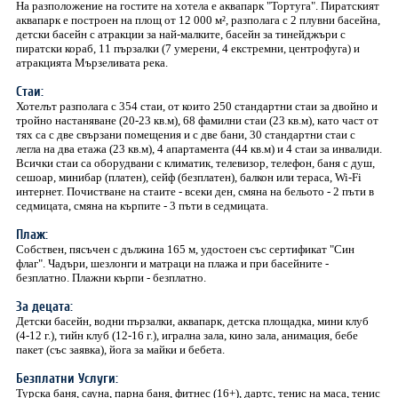
На разположение на гостите на хотела е аквапарк "Тортуга". Пиратският
аквапарк е построен на площ от 12 000 м², разполага с 2 плувни басейна,
детски басейн с атракции за най-малките, басейн за тинейджъри с
пиратски кораб, 11 пързалки (7 умерени, 4 екстремни, центрофуга) и
атракцията Мързеливата река.
Стаи:
Хотелът разполага с 354 стаи, от които 250 стандартни стаи за двойно и
тройно настаняване (20-23 кв.м), 68 фамилни стаи (23 кв.м), като част от
тях са с две свързани помещения и с две бани, 30 стандартни стаи с
легла на два етажа (23 кв.м), 4 апартамента (44 кв.м) и 4 стаи за инвалиди.
Всички стаи са оборудвани с климатик, телевизор, телефон, баня с душ,
сешоар, минибар (платен), сейф (безплатен), балкон или тераса, Wi-Fi
интернет. Почистване на стаите - всеки ден, смяна на бельото - 2 пъти в
седмицата, смяна на кърпите - 3 пъти в седмицата.
Плаж:
Собствен, пясъчен с дължина 165 м, удостоен със сертификат "Син
флаг". Чадъри, шезлонги и матраци на плажа и при басейните -
безплатно. Плажни кърпи - безплатно.
За децата:
Детски басейн, водни пързалки, аквапарк, детска площадка, мини клуб
(4-12 г.), тийн клуб (12-16 г.), игрална зала, кино зала, анимация, бебе
пакет (със заявка), йога за майки и бебета.
Безплатни Услуги:
Турска баня, сауна, парна баня, фитнес (16+), дартс, тенис на маса, тенис