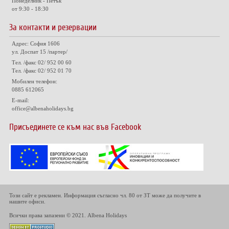
Понеделник - Петък
от 9:30 - 18:30
За контакти и резервации
Адрес: София 1606
ул. Доспат 15 /партер/
Тел. /факс 02/ 952 00 60
Тел. /факс 02/ 952 01 70
Мобилен телефон:
0885 612065
E-mail:
office@albenaholidays.bg
Присъединете се към нас във Facebook
Този сайт е рекламен. Информация съгласно чл. 80 от ЗТ може да получите в
нашите офиси.
Всички права запазени © 2021. Albena Holidays