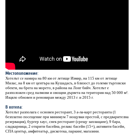
Местоположение:
Хотелът се намира на 80 км от летище Измир, на 115 км от летище
Милас, на 8 км от центъра на Кушадасъ, в близост до големи търговски
обекти, на брега на морето, в района на Лонг бийч. Хотелът е
разположен сред палмови и овощни дървета на територия над 50 000 м².
Изцяло обновен и реновиран между 2013 г. и 2015 г.
В хотела:
Хотелът разполага с основен ресторант, 3 а-ла-карт ресторанта (1
безплатно посещение при минимум 7 нощувки престой, с предварителна
резервация), бургер хаус, снек ресторант (срещу заплащане), 9 бара,
сладкарница, 2 открити басейна, релакс басейн (15+), активити басейн,
СПА център, амфитеатър, дискотека, паркинг, магазини.