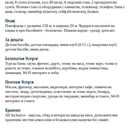
кв.м), 8 суита (спалня, хол, 60 кв.м), 4 свързани стаи, 2 президентски
суита. Всички стаи са оборудвани с климатик, телевизор, телефон, баня с
вана, сешоар, минибар (платен), сейф (безплатен), балкон.
Плаж:
Платформа с дължина 150 м. и ширина 20 м. Чадъри и шезлонги на
плажа и при басейните - безплатно. Плажни кърпи - срещу депозит.
За децата:
Детски басейн, детска площадка, мини клуб (4-11 г.), младежки клуб,
детски басейн, мини диско.
Безплатни Услуги:
Турска баня, сауна, фитнес, дартс, тенис на маса, тенис корт, топки и
ракети за тенис, плажен волейбол, аеробика, водна гимнастика,
анимация, Wi-Fi интернет в лоби.
Платени Услуги:
Масаж, фризьор, магазини, видеоигри, интернет кафе, химическо
чистене, лекар, детегледачка, осветление за тенис корта, билярд,
моторни водни спортове, уроци по гмуркане, минибар в стаите, Wi-Fi
интернет в стаите.
Хранене:
All Inclusive - закуска, обяд и вечеря на шведска маса, допълнителни
хранения, местни алкохолни и безалкохолни напитки без лимит.