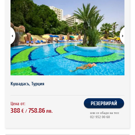
ХОТЕЛИ В ГЪРЦИЯ
НОВА ГОДИНА 2027
ХОТЕЛИ В АЛБАНИЯ
АВТОБУСИ ПОД НАЕМ
ЗА НАС
КОНТАКТИ
ОБЩИ УСЛОВИЯ ПАКЕТНИ
ПОЛИТИКА ЗА ПОВЕРИТЕЛНОСТ
ПЪТУВАНИЯ
Кушадасъ, Турция
Цена от:
388
758.86
€
лв.
/
или се обади на тел:
02/ 952 00 60