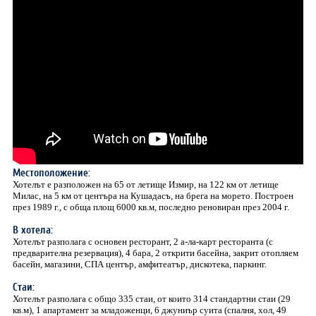
Местоположение:
Хотелът е разположен на 65 от летище Измир, на 122 км от летище
Милас, на 5 км от центъра на Кушадасъ, на брега на морето. Построен
през 1989 г., с обща площ 6000 кв.м, последно реновиран през 2004 г.
В хотела:
Хотелът разполага с основен ресторант, 2 а-ла-карт ресторанта (с
предварителна резервация), 4 бара, 2 открити басейна, закрит отопляем
басейн, магазини, СПА център, амфитеатър, дискотека, паркинг.
Стаи:
Хотелът разполага с общо 335 стаи, от които 314 стандартни стаи (29
кв.м), 1 апартамент за младоженци, 6 джуниър суита (спалня, хол, 49