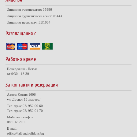
Лиценз за туроператор: 05886
Лиценз за туристически агент: 05443
Лиценз за превозвач: EU1064
Разплащания с
Работно време
Понеделник - Петък
от 9:30 - 18:30
За контакти и резервации
Адрес: София 1606
ул. Доспат 15 /партер/
Тел. /факс 02/ 952 00 60
Тел. /факс 02/ 952 01 70
Мобилен телефон:
0885 612065
E-mail:
office@albenaholidays.bg