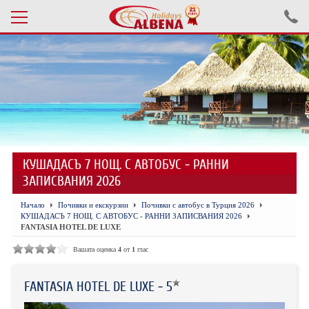
Проверка на резервация
ПОЧИВКИ С АВТОБУС 2026
ПОЧИВКИ СЪС САМОЛЕТ
КУШАДАСЪ 7 НОЩ. С АВТОБУС - РАННИ
ЕКСКУРЗИИ САМОЛЕТ
ЗАПИСВАНИЯ 2026
ЕКСКУРЗИИ АВТОБУС
Начало
Почивки и екскурзии
Почивки с автобус в Турция 2026
КУШАДАСЪ 7 НОЩ. С АВТОБУС - РАННИ ЗАПИСВАНИЯ 2026
БЪЛГАРИЯ
FANTASIA HOTEL DE LUXE
Вашата оценка
4
от
1
глас
ХОТЕЛИ В ТУРЦИЯ
ТУРЦИЯ С КОЛА
FANTASIA HOTEL DE LUXE - 5