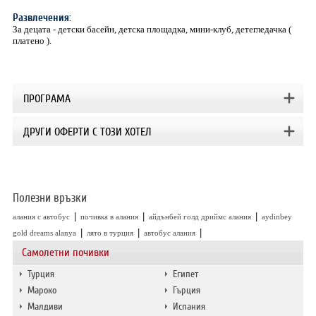
Развлечения:
За децата - детски басейн, детска площадка, мини-клуб, детегледачка (
платено ).
ПРОГРАМА
ДРУГИ ОФЕРТИ С ТОЗИ ХОТЕЛ
Полезни връзки
|
|
|
алания с автобус
почивка в алания
айдънбей голд дриймс алания
aydinbey
|
|
|
gold dreams alanya
лято в турция
автобус алания
Самолетни почивки
Турция
Египет
Мароко
Гърция
Малдиви
Испания