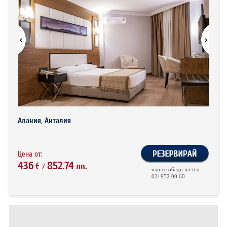
ХОТЕЛИ В ГЪРЦИЯ
НОВА ГОДИНА 2027
ХОТЕЛИ В АЛБАНИЯ
АВТОБУСИ ПОД НАЕМ
ЗА НАС
КОНТАКТИ
ОБЩИ УСЛОВИЯ ПАКЕТНИ
ПОЛИТИКА ЗА ПОВЕРИТЕЛНОСТ
Алания, Анталия
ПЪТУВАНИЯ
Цена от:
436
852.74
€
лв.
/
или се обади на тел:
02/ 952 00 60