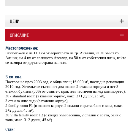
ЦЕНИ
ОПИСАНИЕ
Местоположение:
Разположен е на 110 км от аерогарата на гр. Анталия, на 20 км от гр.
Алания, на 4 км от селището Авсалар, на 50 м от собствения плаж, който
се намира от другата страна на пътя.
В хотела:
Построен е през 2003 год, с обща площ 16 000 м², последна реновация -
2010 год. Хотелът се състои от два главни 5-етажни корпуса и пет 3-
етажни бунгала (50% от стаите с пряк или частичен изглед към морето):
307 standard room (в главния корпус, макс. 2+1 души, 25 м²),
3 стаи за инвалиди (в главния корпус);
5 family room F1 (в главния корпус, 2 спални с врата, баня с вана, макс.
3+2 души, 45 м²);
30 villa family room F2 (с гледка към басейна, 2 спални с врата, баня с
вана, макс. 3+2 души, 45 м²).
Стаи: