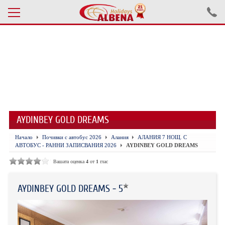
Проверка на резервация
ПОЧИВКИ С АВТОБУС 2026
ПОЧИВКИ СЪС САМОЛЕТ
AYDINBEY GOLD DREAMS
ЕКСКУРЗИИ САМОЛЕТ
Начало
Почивки с автобус 2026
Алания
АЛАНИЯ 7 НОЩ. С
ЕКСКУРЗИИ АВТОБУС
АВТОБУС - РАННИ ЗАПИСВАНИЯ 2026
AYDINBEY GOLD DREAMS
БЪЛГАРИЯ
Вашата оценка
4
от
1
глас
ХОТЕЛИ В ТУРЦИЯ
AYDINBEY GOLD DREAMS - 5
ТУРЦИЯ С КОЛА