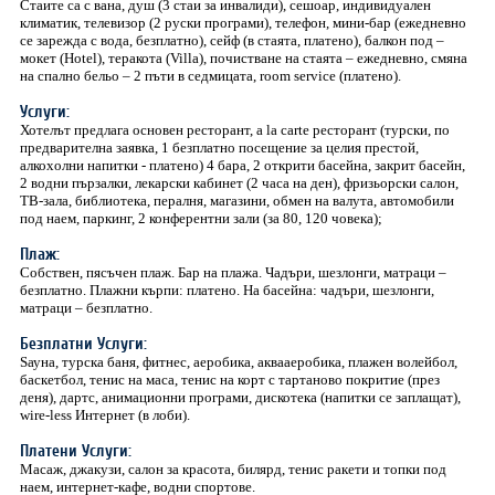
Стаите са с вана, душ (3 стаи за инвалиди), сешоар, индивидуален
климатик, телевизор (2 руски програми), телефон, мини-бар (ежедневно
се зарежда с вода, безплатно), сейф (в стаята, платено), балкон под –
мокет (Hotel), теракота (Villa), почистване на стаята – ежедневно, смяна
на спално бельо – 2 пъти в седмицата, room service (платено).
Услуги:
Хотелът предлага основен ресторант, a la carte ресторант (турски, по
предварителна заявка, 1 безплатно посещение за целия престой,
алкохолни напитки - платено) 4 бара, 2 открити басейна, закрит басейн,
2 водни пързалки, лекарски кабинет (2 часа на ден), фризьорски салон,
TВ-зала, библиотека, пералня, магазини, обмен на валута, автомобили
под наем, паркинг, 2 конферентни зали (за 80, 120 човека);
Плаж:
Собствен, пясъчен плаж. Бар на плажа. Чадъри, шезлонги, матраци –
безплатно. Плажни кърпи: платено. На басейна: чадъри, шезлонги,
матраци – безплатно.
Безплатни Услуги:
Sауна, турска баня, фитнес, аеробика, аквааеробика, плажен волейбол,
баскетбол, тенис на маса, тенис на корт с тартаново покритие (през
деня), дартс, анимационни програми, дискотека (напитки се заплащат),
wire-less Интернет (в лоби).
Платени Услуги:
Mасаж, джакузи, салон за красота, билярд, тенис ракети и топки под
наем, интернет-кафе, водни спортове.