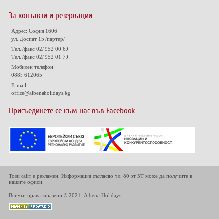
За контакти и резервации
Адрес: София 1606
ул. Доспат 15 /партер/
Тел. /факс 02/ 952 00 60
Тел. /факс 02/ 952 01 70
Мобилен телефон:
0885 612065
E-mail:
office@albenaholidays.bg
Присъединете се към нас във Facebook
Този сайт е рекламен. Информация съгласно чл. 80 от ЗТ може да получите в
нашите офиси.
Всички права запазени © 2021. Albena Holidays