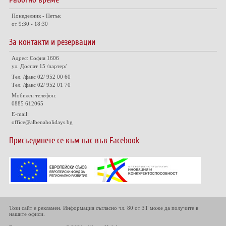
Понеделник - Петък
от 9:30 - 18:30
За контакти и резервации
Адрес: София 1606
ул. Доспат 15 /партер/
Тел. /факс 02/ 952 00 60
Тел. /факс 02/ 952 01 70
Мобилен телефон:
0885 612065
E-mail:
office@albenaholidays.bg
Присъединете се към нас във Facebook
Този сайт е рекламен. Информация съгласно чл. 80 от ЗТ може да получите в
нашите офиси.