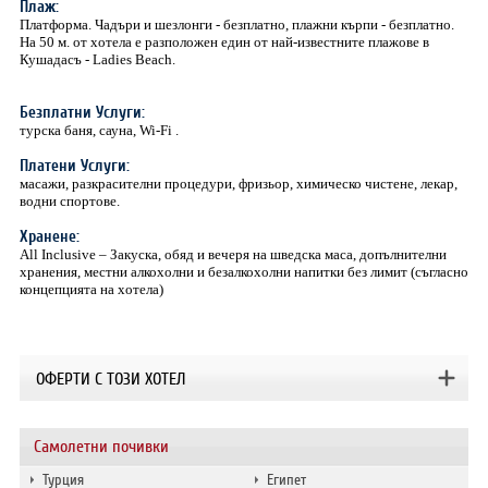
Плаж:
Платформа. Чадъри и шезлонги - безплатно, плажни кърпи - безплатно.
На 50 м. от хотела е разположен един от най-известните плажове в
Кушадасъ - Ladies Beach.
Безплатни Услуги:
турска баня, сауна, Wi-Fi .
Платени Услуги:
масажи, разкрасителни процедури, фризьор, химическо чистене, лекар,
водни спортове.
Хранене:
All Inclusive – Закуска, обяд и вечеря на шведска маса, допълнителни
хранения, местни алкохолни и безалкохолни напитки без лимит (съгласно
концепцията на хотела)
OФЕРТИ С ТОЗИ ХОТЕЛ
Самолетни почивки
Турция
Египет