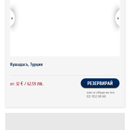
ХОТЕЛИ В ГЪРЦИЯ
НОВА ГОДИНА 2027
ХОТЕЛИ В АЛБАНИЯ
АВТОБУСИ ПОД НАЕМ
ЗА НАС
КОНТАКТИ
Кушадасъ, Турция
ОБЩИ УСЛОВИЯ ПАКЕТНИ
ПОЛИТИКА ЗА ПОВЕРИТЕЛНОСТ
ПЪТУВАНИЯ
€
лв.
от:
32
/
62.59
или се обади на тел:
02/ 952 00 60