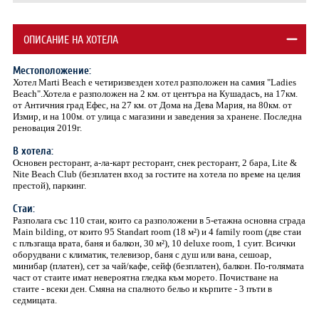
ОПИСАНИЕ НА ХОТЕЛА
Местоположение:
Хотел Marti Beach е четиризвезден хотел разположен на самия "Ladies
Beach".Хотела е разположен на 2 км. от центъра на Кушадасъ, на 17км.
от Античния град Ефес, на 27 км. от Дома на Дева Мария, на 80км. от
Измир, и на 100м. от улица с магазини и заведения за хранене. Последна
реновация 2019г.
В хотела:
Основен ресторант, а-ла-карт ресторант, снек ресторант, 2 бара, Lite &
Nite Beach Club (безплатен вход за гостите на хотела по време на целия
престой), паркинг.
Стаи:
Разполага със 110 стаи, които са разположени в 5-етажна основна сграда
Main bilding, от които 95 Standart room (18 м²) и 4 family room (две стаи
с плъзгаща врата, баня и балкон, 30 м²), 10 deluxe room, 1 суит. Всички
оборудвани с климатик, телевизор, баня с душ или вана, сешоар,
минибар (платен), сет за чай/кафе, сейф (безплатен), балкон. По-голямата
част от стаите имат невeроятна гледка към морето. Почистване на
стаите - всеки ден. Смяна на спалното бельо и кърпите - 3 пъти в
седмицата.