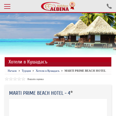
Проверка на резервация
ПОЧИВКИ С АВТОБУС 2026
ПОЧИВКИ СЪС САМОЛЕТ
Хотели в Кушадасъ
ЕКСКУРЗИИ САМОЛЕТ
Начало
Турция
Хотели в Кушадасъ
MARTI PRIME BEACH HOTEL
ЕКСКУРЗИИ АВТОБУС
Вашата оценка
БЪЛГАРИЯ
MARTI PRIME BEACH HOTEL - 4
ХОТЕЛИ В ТУРЦИЯ
ТУРЦИЯ С КОЛА