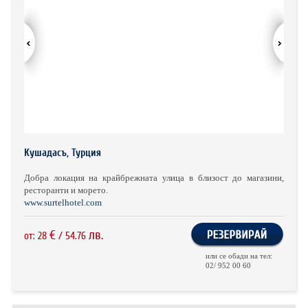
ХОТЕЛИ В ГЪРЦИЯ
НОВА ГОДИНА 2027
ХОТЕЛИ В АЛБАНИЯ
АВТОБУСИ ПОД НАЕМ
ЗА НАС
КОНТАКТИ
Кушадасъ, Турция
ОБЩИ УСЛОВИЯ ПАКЕТНИ
ПОЛИТИКА ЗА ПОВЕРИТЕЛНОСТ
ПЪТУВАНИЯ
Добра локация на крайбрежната улица в близост до магазини,
ресторанти и морето.
www.surtelhotel.com
€
лв.
от:
28
/
54.76
или се обади на тел:
02/ 952 00 60