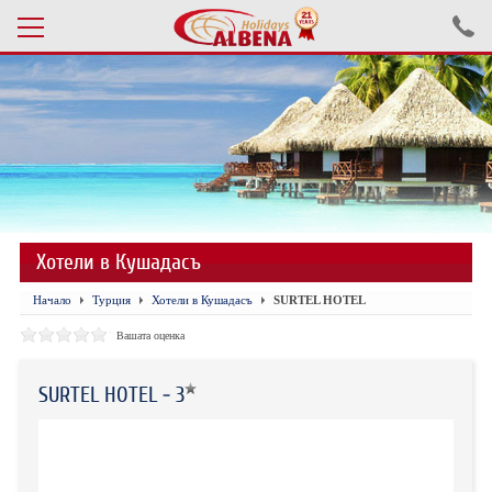
Проверка на резервация
ПОЧИВКИ С АВТОБУС 2026
ПОЧИВКИ СЪС САМОЛЕТ
Хотели в Кушадасъ
ЕКСКУРЗИИ САМОЛЕТ
Начало
Турция
Хотели в Кушадасъ
SURTEL HOTEL
ЕКСКУРЗИИ АВТОБУС
Вашата оценка
БЪЛГАРИЯ
SURTEL HOTEL - 3
ХОТЕЛИ В ТУРЦИЯ
ТУРЦИЯ С КОЛА