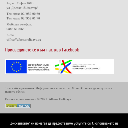
Адрес: София 1606
ул. Доспат 15 /партер/
Тел. /факс 02/ 952 00 60
Тел. /факс 02/ 952 01 70
Мобилен телефон:
0885 612065
E-mail:
office@albenaholidays.bg
Присъединете се към нас във Facebook
Този сайт е рекламен. Информация съгласно чл. 80 от ЗТ може да получите в
нашите офиси.
Всички права запазени © 2021. Albena Holidays
„Бисквитките“ ни помагат да предоставяме услугите си. С използването на