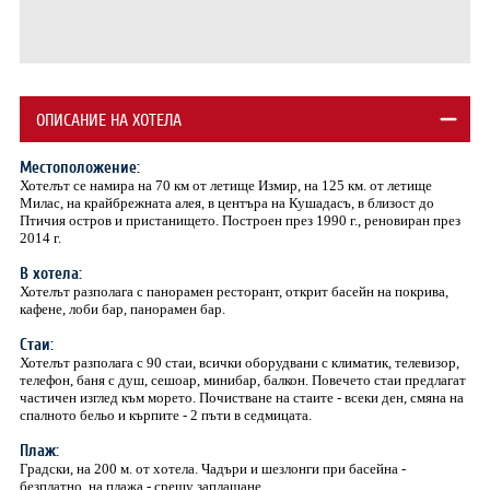
ОПИСАНИЕ НА ХОТЕЛА
Местоположение:
Хотелът се намира на 70 км от летище Измир, на 125 км. от летище
Милас, на крайбрежната алея, в центъра на Кушадасъ, в близост до
Птичия остров и пристанището. Построен през 1990 г., реновиран през
2014 г.
В хотела:
Хотелът разполага с панорамен ресторант, открит басейн на покрива,
кафене, лоби бар, панорамен бар.
Стаи:
Хотелът разполага с 90 стаи, всички оборудвани с климатик, телевизор,
телефон, баня с душ, сешоар, минибар, балкон. Повечето стаи предлагат
частичен изглед към морето. Почистване на стаите - всеки ден, смяна на
спалното бельо и кърпите - 2 пъти в седмицата.
Плаж:
Градски, на 200 м. от хотела. Чадъри и шезлонги при басейна -
безплатно, на плажа - срещу заплащане.