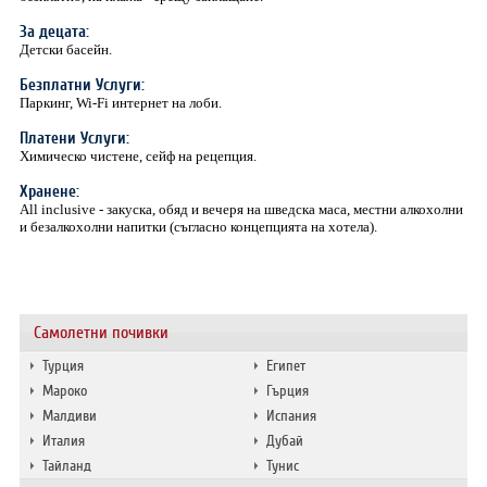
За децата:
Детски басейн.
Безплатни Услуги:
Паркинг, Wi-Fi интернет на лоби.
Платени Услуги:
Химическо чистене, сейф на рецепция.
Хранене:
All inclusive - закуска, обяд и вечеря на шведска маса, местни алкохолни
и безалкохолни напитки (съгласно концепцията на хотела).
Самолетни почивки
Турция
Египет
Мароко
Гърция
Малдиви
Испания
Италия
Дубай
Тайланд
Тунис