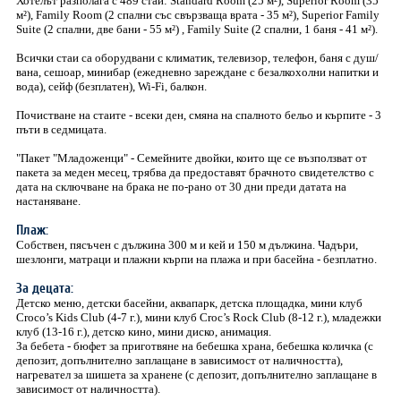
Хотелът разполага с 489 стаи: Standard Room (25 м²), Superior Room (35
м²), Family Room (2 спални със свързваща врата - 35 м²), Superior Family
Suite (2 спални, две бани - 55 м²) , Family Suite (2 спални, 1 баня - 41 м²).
Всички стаи са оборудвани с климатик, телевизор, телефон, баня с душ/
вана, сешоар, минибар (ежедневно зареждане с безалкохолни напитки и
вода), сейф (безплатен), Wi-Fi, балкон.
Почистване на стаите - всеки ден, смяна на спалното бельо и кърпите - 3
пъти в седмицата.
"Пакет "Младоженци" - Семейните двойки, които ще се възползват от
пакета за меден месец, трябва да предоставят брачното свидетелство с
дата на сключване на брака не по-рано от 30 дни преди датата на
настаняване.
Плаж:
Собствен, пясъчен с дължина 300 м и кей и 150 м дължина. Чадъри,
шезлонги, матраци и плажни кърпи на плажа и при басейна - безплатно.
За децата:
Детско меню, детски басейни, аквапарк, детска площадка, мини клуб
Croco’s Kids Club (4-7 г.), мини клуб Croc’s Rock Club (8-12 г.), младежки
клуб (13-16 г.), детско кино, мини диско, анимация.
За бебета - бюфет за приготвяне на бебешка храна, бебешка количка (с
депозит, допълнително заплащане в зависимост от наличността),
нагревател за шишета за хранене (с депозит, допълнително заплащане в
зависимост от наличността).