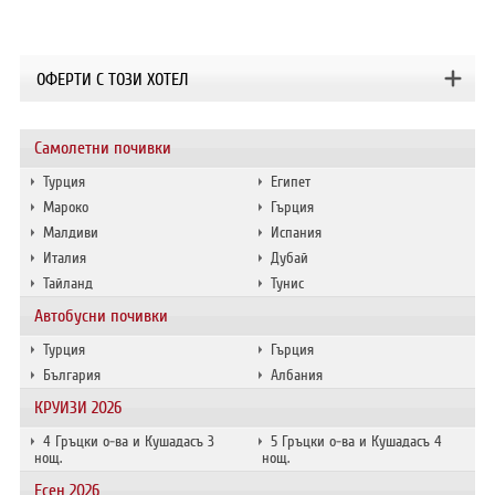
OФЕРТИ С ТОЗИ ХОТЕЛ
Самолетни почивки
Турция
Египет
Мароко
Гърция
Малдиви
Испания
Италия
Дубай
Тайланд
Тунис
Автобусни почивки
Турция
Гърция
България
Албания
КРУИЗИ 2026
4 Гръцки о-ва и Кушадасъ 3
5 Гръцки о-ва и Кушадасъ 4
нощ.
нощ.
Есен 2026