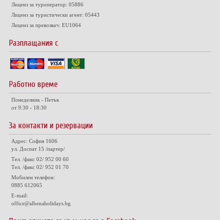
Лиценз за туроператор: 05886
Лиценз за туристически агент: 05443
Лиценз за превозвач: EU1064
Разплащания с
Работно време
Понеделник - Петък
от 9:30 - 18:30
За контакти и резервации
Адрес: София 1606
ул. Доспат 15 /партер/
Тел. /факс 02/ 952 00 60
Тел. /факс 02/ 952 01 70
Мобилен телефон:
0885 612065
E-mail:
office@albenaholidays.bg