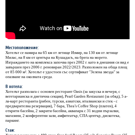
Местоположение:
Хотелът се намира на 65 км от летище Измир, на 130 км от летище
Милас, на 8 км от центъра на Кушадасъ, на брега на морето.
Изграждането на комплекса започва през 2002 г. като в днешния си вид е
завършен през 2006 г. реновиран 2022/2023. Разположен на обща площ
от 85 000 м². Хотелът е удостоен със сертификат "Зелена звезда" за
опазване на околната среда.
В хотела:
Хотелът разполага с основeн ресторант Oasis (за закуска и вечеря, с
вегетарианска и диетична секция), Pearl Garden Restaurant (за обяд), 5 а-
ла-карт ресторанта (рибен, турски, азиатски, италиански и стек - с
предварителна резервация), 7 бара, Thea’s Coffee Shop (платен), 4
открити басейна, 2 закрити басейна, аквапарк с 31 водни пързалки,
магазини, 2 конферентни зали, амфитеатър, СПА център, дискотека,
паркинг.
Стаи: