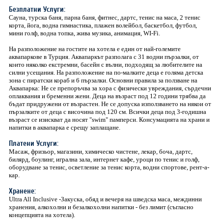
Безплатни Услуги:
Сауна, турска баня, парна баня, фитнес, дартс, тенис на маса, 2 тенис
корта, йога, водна гимнастика, плажен волейбол, баскетбол, футбол,
мини голф, водна топка, жива музика, анимация, WI-Fi.
На разположение на гостите на хотела е един от най-големите
аквапаркове в Турция. Аквапаркът разполага с 31 водни пързалки, от
които няколко екстремни, басейн с вълни, подходящ за любителите на
силни усещания. На разположение на по-малките деца е голяма детска
зона с пиратски кораб и 6 пързалки. Основни правила за ползване на
Аквапарка: Не се препоръчва за хора с физически увреждания, сърдечни
оплаквания и бременни жени. Деца на възраст под 12 години трябва да
бъдат придружени от възрастен. Не се допуска използването на някои от
пързалките от деца с височина под 120 см. Всички деца под 3-годишна
възраст се изискват да носят "swim" памперси. Консумацията на храни и
напитки в аквапарка е срещу заплащане.
Платени Услуги:
Масаж, фризьор, магазини, химическо чистене, лекар, боча, дартс,
билярд, боулинг, игрална зала, интернет кафе, уроци по тенис и голф,
оборудване за тенис, осветление за тенис корта, водни спортове, рент-а-
кар.
Хранене:
Ultra All Inclusive -Закуска, обяд и вечеря на шведска маса, междинни
хранения, алкохолни и безалкохолни напитки - без лимит (съгласно
концепцията на хотела).