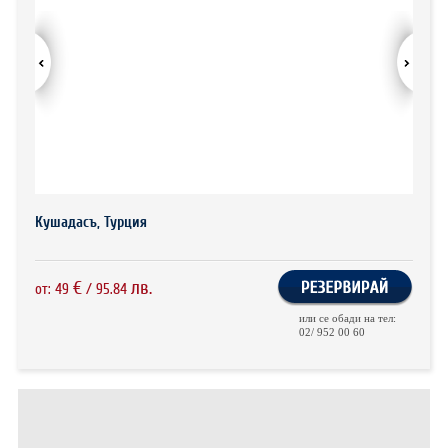
ХОТЕЛИ В ГЪРЦИЯ
НОВА ГОДИНА 2027
ХОТЕЛИ В АЛБАНИЯ
АВТОБУСИ ПОД НАЕМ
ЗА НАС
КОНТАКТИ
Кушадасъ, Турция
ОБЩИ УСЛОВИЯ ПАКЕТНИ
ПОЛИТИКА ЗА ПОВЕРИТЕЛНОСТ
ПЪТУВАНИЯ
€
лв.
от:
49
/
95.84
или се обади на тел:
02/ 952 00 60