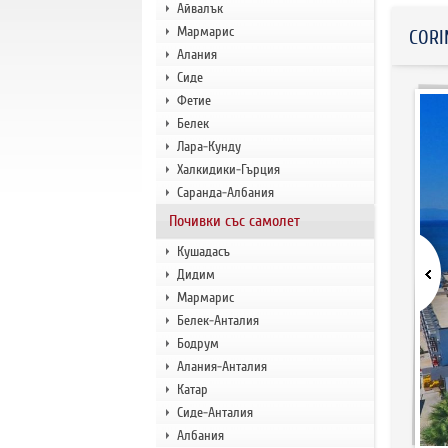
Айвалък
Мармарис
CORI
Алания
Сиде
Фетие
Белек
Лара-Кунду
Халкидики-Гърция
Саранда-Албания
Почивки със самолет
Кушадасъ
Дидим
Мармарис
Белек-Анталия
Бодрум
Алания-Анталия
Катар
Сиде-Анталия
Албания