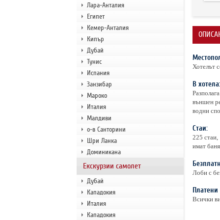
Лара-Анталия
Египет
Кемер-Анталия
ОПИСАН
Кипър
Дубай
Местопо
Тунис
Хотелът с
Испания
В хотела
Занзибар
Разполага
Мароко
външен ре
Италия
водни спо
Малдиви
Стаи:
о-в Санторини
225 стаи,
Шри Ланка
имат баня
Доминикана
Безплатн
Екскурзии самолет
Лоби с бе
Дубай
Платени 
Кападокия
Всички ви
Италия
Кападокия