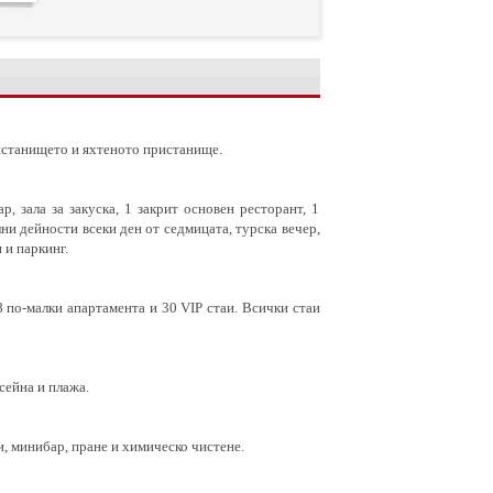
пристанището и яхтеното пристанище.
р, зала за закуска, 1 закрит основен ресторант, 1
ни дейности всеки ден от седмицата, турска вечер,
 и паркинг.
8 по-малки апартамента и 30 VIP стаи. Всички стаи
сейна и плажа.
, минибар, пране и химическо чистене.