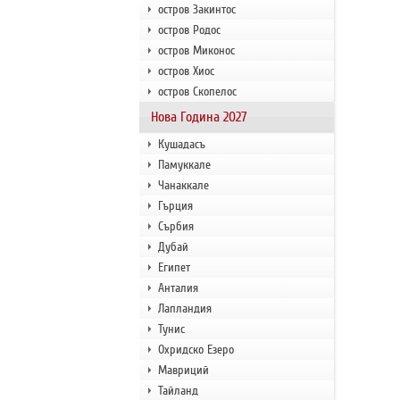
остров Закинтос
остров Родос
остров Миконос
остров Хиос
остров Скопелос
Нова Година 2027
Кушадасъ
Памуккале
Чанаккале
Гърция
Сърбия
Дубай
Египет
Анталия
Лапландия
Тунис
Охридско Езеро
Мавриций
Тайланд