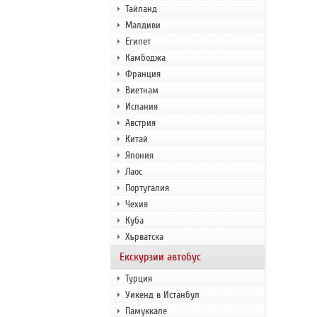
Тайланд
Малдиви
Египет
Камбоджа
Франция
Виетнам
Испания
Австрия
Китай
Япония
Лаос
Португалия
Чехия
Куба
Хърватска
Екскурзии автобус
Турция
Уикенд в Истанбул
Памуккале