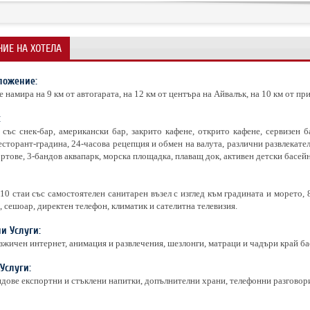
ИЕ НА ХОТЕЛА
ложение:
е намира на 9 км от автогарата, на 12 км от центъра на Айвалък, на 10 км от 
:
 със снек-бар, американски бар, закрито кафене, открито кафене, сервизен ба
сторант-градина, 24-часова рецепция и обмен на валута, различни развлекател
ртове, 3-бандов аквапарк, морска площадка, плаващ док, активен детски басейн
 10 стаи със самостоятелен санитарен възел с изглед към градината и морето, 
, сешоар, директен телефон, климатик и сателитна телевизия.
и Услуги:
зжичен интернет, анимация и развлечения, шезлонги, матраци и чадъри край ба
Услуги:
дове експортни и стъклени напитки, допълнителни храни, телефонни разговори