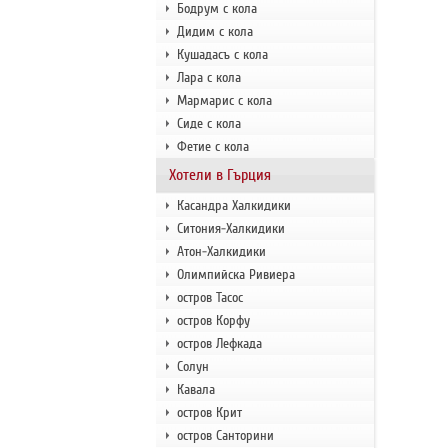
Бодрум с кола
Дидим с кола
Кушадасъ с кола
Лара с кола
Мармарис с кола
Сиде с кола
Фетие с кола
Хотели в Гърция
Касандра Халкидики
Ситония-Халкидики
Атон-Халкидики
Олимпийска Ривиера
остров Тасос
остров Корфу
остров Лефкада
Солун
Кавала
остров Крит
остров Санторини