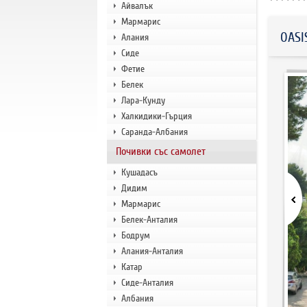
Айвалък
Мармарис
OASI
Алания
Сиде
Фетие
Белек
Лара-Кунду
Халкидики-Гърция
Саранда-Албания
Почивки със самолет
Кушадасъ
Дидим
Мармарис
Белек-Анталия
Бодрум
Алания-Анталия
Катар
Сиде-Анталия
Албания