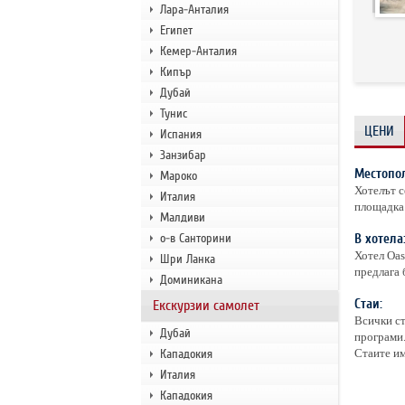
Лара-Анталия
Египет
Кемер-Анталия
Кипър
Дубай
Тунис
ЦЕНИ
Испания
Занзибар
Местопо
Мароко
Хотелът с
Италия
площадка 
Малдиви
о-в Санторини
В хотела
Хотел Oas
Шри Ланка
предлага 
Доминикана
Стаи:
Екскурзии самолет
Всички ст
Дубай
програми.
Кападокия
Стаите им
Италия
Кападокия