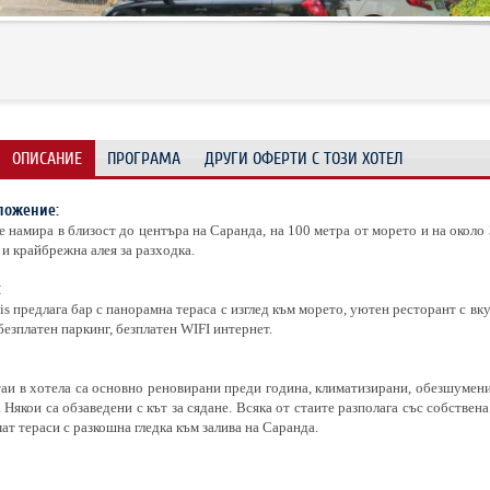
ОПИСАНИЕ
ПРОГРАМА
ДРУГИ ОФЕРТИ С ТОЗИ ХОТЕЛ
ложение:
е намира в близост до центъра на Саранда, на 100 метра от морето и на около
и крайбрежна алея за разходка.
:
is предлага бар с панорамна тераса с изглед към морето, уютен ресторант с вк
безплатен паркинг, безплатен WIFI интернет.
аи в хотела са основно реновирани преди година, климатизирани, обезшумени 
 Някои са обзаведени с кът за сядане. Всяка от стаите разполага със собствен
ат тераси с разкошна гледка към залива на Саранда.