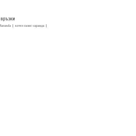
 връзки
|
|
 Saranda
хотел оазис саранда