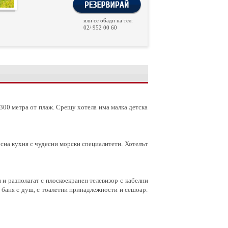
или се обади на тел:
02/ 952 00 60
 300 метра от плаж. Срещу хотела има малка детска
усна кухня с чудесни морски специалитети. Хотелът
и разполагат с плоскоекранен телевизор с кабелни
а баня с душ, с тоалетни принадлежности и сешоар.