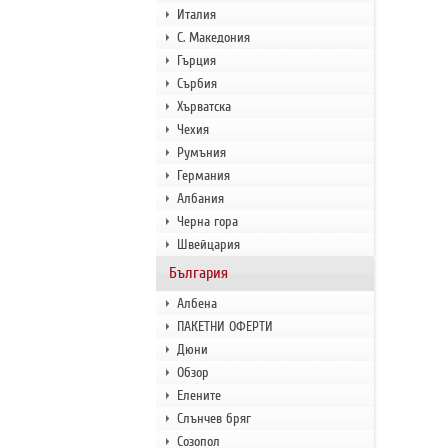
Италия
С. Македония
Гърция
Сърбия
Хърватска
Чехия
Румъния
Германия
Албания
Черна гора
Швейцария
България
Албена
ПАКЕТНИ ОФЕРТИ
Дюни
Обзор
Елените
Слънчев бряг
Созопол