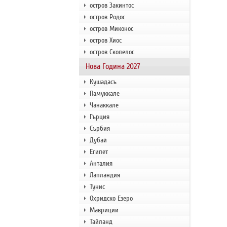
остров Закинтос
остров Родос
остров Миконос
остров Хиос
остров Скопелос
Нова Година 2027
Кушадасъ
Памуккале
Чанаккале
Гърция
Сърбия
Дубай
Египет
Анталия
Лапландия
Тунис
Охридско Езеро
Мавриций
Тайланд