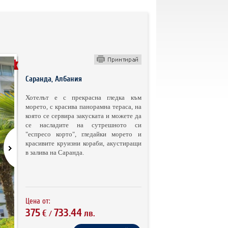
ОТЕЛ
Саранда, Албания
Хотелът е с прекрасна гледка към
морето, с красива панорамна тераса, на
която се сервира закуската и можете да
се насладите на сутрешното си
"еспресо корто", гледайки морето и
красивите круизни кораби, акустиращи
в залива на Саранда.
Цена от:
375
733.44
€
лв.
/