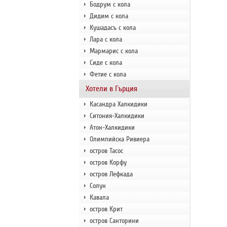
Бодрум с кола
Дидим с кола
Кушадасъ с кола
Лара с кола
Мармарис с кола
Сиде с кола
Фетие с кола
Хотели в Гърция
Касандра Халкидики
Ситония-Халкидики
Атон-Халкидики
Олимпийска Ривиера
остров Тасос
остров Корфу
остров Лефкада
Солун
Кавала
остров Крит
остров Санторини