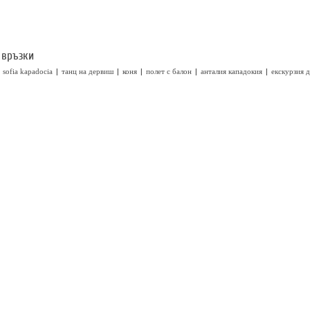
 връзки
|
|
|
|
|
sofia kapadocia
танц на дервиш
коня
полет с балон
анталия кападокия
екскурзия 