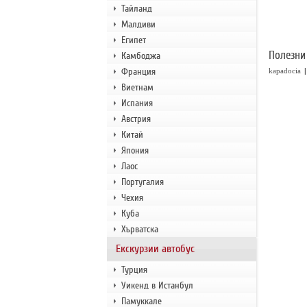
Тайланд
Малдиви
Египет
Полезни
Камбоджа
Франция
|
kapadocia
Виетнам
Испания
Австрия
Китай
Япония
Лаос
Португалия
Чехия
Куба
Хърватска
Екскурзии автобус
Турция
Уикенд в Истанбул
Памуккале