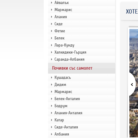
Айвалък
Мармарис
ХОТЕ
Алания
Сиде
Фетие
Белек
Лара-Кунду
Халкидики-Гърция
Саранда-Албания
Почивки със самолет
Кушадасъ
Дидим
Мармарис
Белек-Анталия
Бодрум
Алания-Анталия
Катар
Сиде-Анталия
Албания