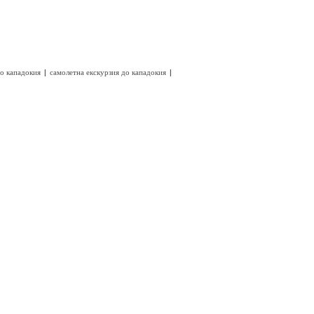
|
|
до кападокия
самолетна екскурзия до кападокия