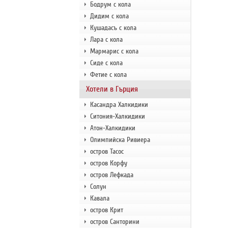
Бодрум с кола
Дидим с кола
Кушадасъ с кола
Лара с кола
Мармарис с кола
Сиде с кола
Фетие с кола
Хотели в Гърция
Касандра Халкидики
Ситония-Халкидики
Атон-Халкидики
Олимпийска Ривиера
остров Тасос
остров Корфу
остров Лефкада
Солун
Кавала
остров Крит
остров Санторини