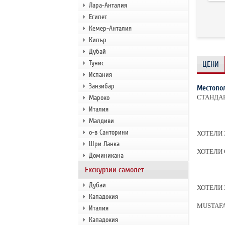
Лара-Анталия
Египет
Кемер-Анталия
Кипър
Дубай
Тунис
ЦЕНИ
Испания
Занзибар
Местопо
Мароко
СТАНДАР
Италия
Малдиви
о-в Санторини
ХОТЕЛИ 
Шри Ланка
ХОТЕЛИ О
Доминикана
Екскурзии самолет
Дубай
ХОТЕЛИ 
Кападокия
MUSTAFA,
Италия
Кападокия