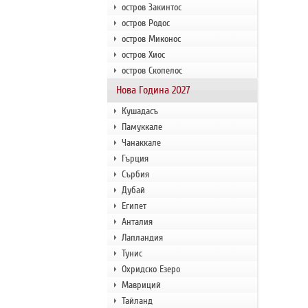
остров Закинтос
остров Родос
остров Миконос
остров Хиос
остров Скопелос
Нова Година 2027
Кушадасъ
Памуккале
Чанаккале
Гърция
Сърбия
Дубай
Египет
Анталия
Лапландия
Тунис
Охридско Езеро
Мавриций
Тайланд