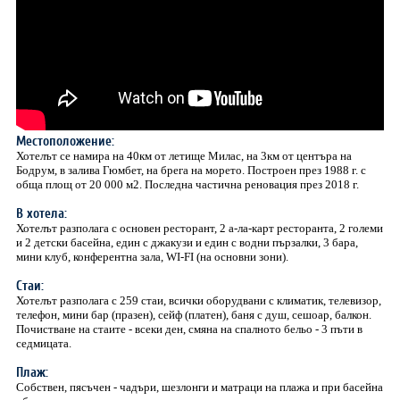
Местоположение:
Хотелът се намира на 40км от летище Милас, на 3км от центъра на
Бодрум, в залива Гюмбет, на брега на морето. Построен през 1988 г. с
обща площ от 20 000 м2. Последна частична реновация през 2018 г.
В хотела:
Хотелът разполага с oсновен ресторант, 2 а-ла-карт ресторанта, 2 големи
и 2 детски басейна, един с джакузи и един с водни пързалки, 3 бара,
мини клуб, конферентна зала, WI-FI (на основни зони).
Стаи:
Хотелът разполага с 259 стаи, всички оборудвани с климатик, телевизор,
телефон, мини бар (празен), сейф (платен), баня с душ, сешоар, балкон.
Почистване на стаите - всеки ден, смяна на спалното бельо - 3 пъти в
седмицата.
Плаж:
Собствен, пясъчен - чадъри, шезлонги и матраци на плажа и при басейна