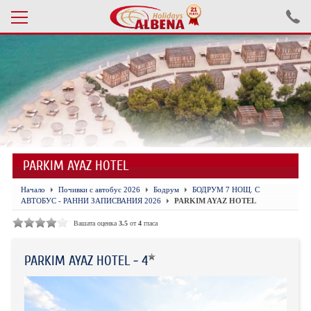
Проверка на резервация
ПОЧИВКИ С АВТОБУС 2026
ПОЧИВКИ СЪС САМОЛЕТ
PARKIM AYAZ HOTEL
ЕКСКУРЗИИ САМОЛЕТ
Начало
Почивки с автобус 2026
Бодрум
БОДРУМ 7 НОЩ. С
ЕКСКУРЗИИ АВТОБУС
АВТОБУС - РАННИ ЗАПИСВАНИЯ 2026
PARKIM AYAZ HOTEL
БЪЛГАРИЯ
Вашата оценка
3.5
от
4
гласа
ХОТЕЛИ В ТУРЦИЯ
PARKIM AYAZ HOTEL - 4
ТУРЦИЯ С КОЛА