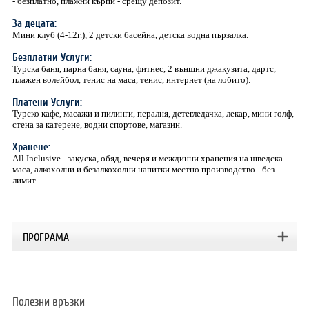
- безплатно, плажни кърпи - срещу депозит.
За децата:
Мини клуб (4-12г.), 2 детски басейна, детска водна пързалка.
Безплатни Услуги:
Турска баня, парна баня, сауна, фитнес, 2 външни джакузита, дартс,
плажен волейбол, тенис на маса, тенис, интернет (на лобито).
Платени Услуги:
Турско кафе, масажи и пилинги, пералня, детегледачка, лекар, мини голф,
стена за катерене, водни спортове, магазин.
Хранене:
All Inclusive - закуска, обяд, вечеря и междинни хранения на шведска
маса, алкохолни и безалкохолни напитки местно производство - без
лимит.
ПРОГРАМА
Полезни връзки