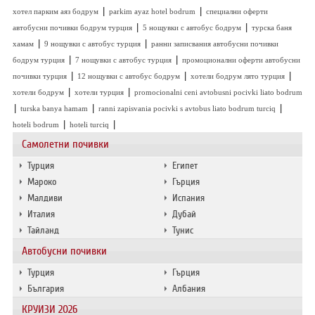
|
|
хотел парким аяз бодрум
parkim ayaz hotel bodrum
специални оферти
|
|
автобусни почивки бодрум турция
5 нощувки с автобус бодрум
турска баня
|
|
хамам
9 нощувки с автобус турция
ранни записвания автобусни почивки
|
|
бодрум турция
7 нощувки с автобус турция
промоционални оферти автобусни
|
|
|
почивки турция
12 нощувки с автобус бодрум
хотели бодрум лято турция
|
|
хотели бодрум
хотели турция
promocionalni ceni avtobusni pocivki liato bodrum
|
|
|
turska banya hamam
ranni zapisvania pocivki s avtobus liato bodrum turciq
|
|
hoteli bodrum
hoteli turciq
Самолетни почивки
Турция
Египет
Мароко
Гърция
Малдиви
Испания
Италия
Дубай
Тайланд
Тунис
Автобусни почивки
Турция
Гърция
България
Албания
КРУИЗИ 2026