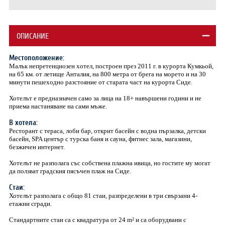
ОПИСАНИЕ
Местоположение:
Малък непретенциозен хотел, построен през 2011 г. в курорта Кумкьой,
на 65 км. от летище Анталия, на 800 метра от брега на морето и на 30
минути пешеходно разстояние от старата част на курорта Сиде.
Хотелът е предназначен само за лица на 18+ навършени години и не
приема настаняване на сами мъже.
В хотела:
Ресторант с тераса, лоби бар, открит басейн с водна пързалка, детски
басейн, SPA център с турска баня и сауна, фитнес зала, магазини,
безжичен интернет.
Хотелът не разполага със собствена плажна ивица, но гостите му могат
да ползват градския пясъчен плаж на Сиде.
Стаи:
Хотелът разполага с общо 81 стаи, разпределени в три свързани 4-
етажни сгради.
Стандартните стаи са с квадратура от 24 m² и са оборудвани с