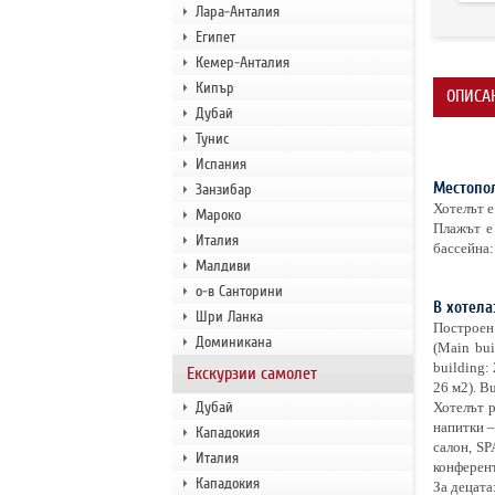
Лара-Анталия
Египет
Кемер-Анталия
Кипър
ОПИСА
Дубай
Тунис
Испания
Местопо
Занзибар
Хотелът е
Мароко
Плажът е 
Италия
бассейна:
Малдиви
о-в Санторини
В хотела
Шри Ланка
Построен 
Доминикана
(Main bui
building: 
Екскурзии самолет
26 м2). Bu
Дубай
Хотелът р
напитки –
Кападокия
салон, SP
Италия
конферент
Кападокия
За децата