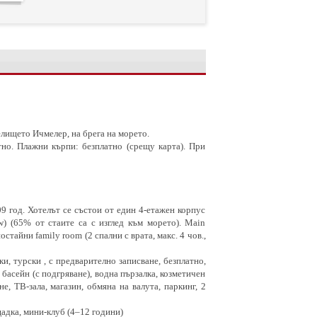
елището Ичмелер, на брега на морето.
тно. Плажни кърпи: безплатно (срещу карта). При
9 год. Хотелът се състои от един 4-етажен корпус
w) (65% от стаите са с изглед към морето). Main
ностайни family room (2 спални с врата, макс. 4 чов.,
ки, турски , с предварително записване, безплатно,
т басейн (с подгряване), водна пързалка, козметичен
е, ТВ-зала, магазин, обмяна на валута, паркинг, 2
щадка, мини-клуб (4–12 години)