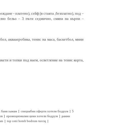
ждане - платено), сейф (в стаята ,безплатно), под –
пално бельо – 3 пъти седмично, смяна на кърпи –
йбол, аквааеробика, тенис на маса, баскетбол, мини
акети и топки под наем, осветление на тенис корта,
|
|
а баня хамам
специабни оферти хотели бодрум
5
|
|
ия
промоционални цени хотели бодрум
ранни
|
|
mam
top ceni hoteli bodrum turciq