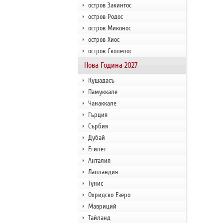
остров Закинтос
остров Родос
остров Миконос
остров Хиос
остров Скопелос
Нова Година 2027
Кушадасъ
Памуккале
Чанаккале
Гърция
Сърбия
Дубай
Египет
Анталия
Лапландия
Тунис
Охридско Езеро
Мавриций
Тайланд