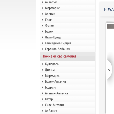
Айвалък
Мармарис
ERSA
Алания
Сиде
Фетие
Белек
Лара-Кунду
Халкидики-Гърция
Саранда-Албания
Почивки със самолет
Кушадасъ
Дидим
Мармарис
Белек-Анталия
Бодрум
Алания-Анталия
Катар
Сиде-Анталия
Албания