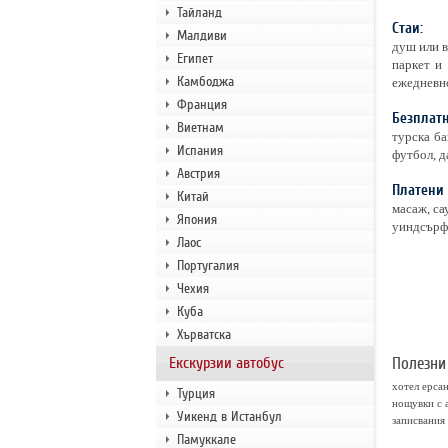
Тайланд
Стаи:
Малдиви
душ или в
Египет
паркет и
Камбоджа
ежедневно
Франция
Безплатн
Виетнам
турска ба
Испания
футбол, д
Австрия
Платени 
Китай
масаж, са
Япония
уиндсърфи
Лаос
Португалия
Чехия
Куба
Хърватска
Екскурзии автобус
Полезни
хотел ерса
Турция
нощувки с 
Уикенд в Истанбул
записвания
Памуккале