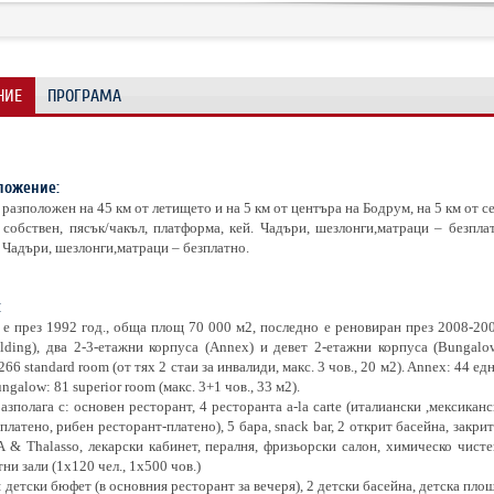
НИЕ
ПРОГРАМА
ложение:
 разположен на 45 км от летището и на 5 км от центъра на Бодрум, на 5 км от с
собствен, пясък/чакъл, платформа, кей. Чадъри, шезлонги,матраци – безпла
 Чадъри, шезлонги,матраци – безплатно.
:
е през 1992 год., обща площ 70 000 м2, последно е реновиран през 2008-200
lding), два 2-3-етажни корпуса (Annex) и девет 2-етажни корпуса (Bungalo
266 standard room (от тях 2 стаи за инвалиди, макс. 3 чов., 20 м2). Annex: 44 ед
ngalow: 81 superior room (макс. 3+1 чов., 33 м2).
азполага с: основен ресторант, 4 ресторанта a-la carte (италиански ,мексиканс
платено, рибен ресторант-платено), 5 бара, snack bar, 2 открит басейна, закри
A & Thalasso, лекарски кабинет, пералня, фризьорски салон, химическо чистен
ни зали (1x120 чел., 1х500 чов.)
: детски бюфет (в основния ресторант за вечеря), 2 детски басейна, детска пло