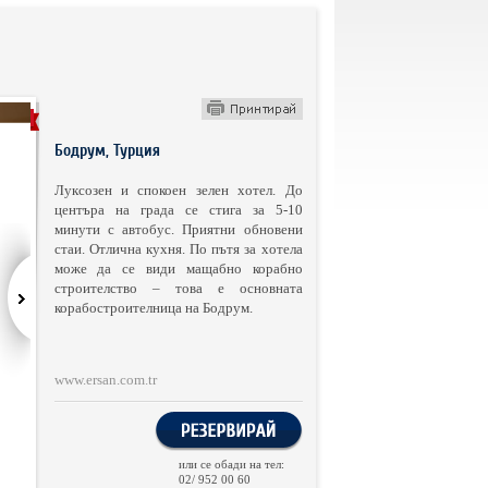
ОТЕЛ
Бодрум, Турция
Луксозен и спокоен зелен хотел. До
центъра на града се стига за 5-10
минути с автобус. Приятни обновени
стаи. Отлична кухня. По пътя за хотела
може да се види мащабно корабно
строителство – това е основната
корабостроителница на Бодрум.
www.ersan.com.tr
или се обади на тел:
02/ 952 00 60