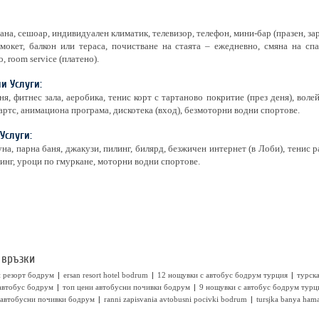
ана, сешоар, индивидуален климатик, телевизор, телефон, мини-бар (празен, заре
 мокет, балкон или тераса, почистване на стаята – ежедневно, смяна на с
, room service (платено).
и Услуги:
ня, фитнес зала, аеробика, тенис корт с тартаново покритие (през деня), воле
артс, анимациона програма, дискотека (вход), безмоторни водни спортове.
Услуги:
уна, парна баня, джакузи, пилинг, билярд, безжичен интернет (в Лоби), тенис р
нг, уроци по гмуркане, моторни водни спортове.
 връзки
|
|
|
н резорт бодрум
ersan resort hotel bodrum
12 нощувки с автобус бодрум турция
турск
|
|
автобус бодрум
топ цени автобусни почивки бодрум
9 нощувки с автобус бодрум турц
|
|
 автобусни почивки бодрум
ranni zapisvania avtobusni pocivki bodrum
tursjka banya ha