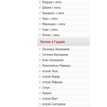
Бодрум с кола
Дидим с кола
Кушадасъ с кола
Лара с кола
Мармарис с кола
Сиде с кола
Фетие с кола
Хотели в Гърция
Касандра Халкидики
Ситония-Халкидики
Атон-Халкидики
Олимпийска Ривиера
остров Тасос
остров Корфу
остров Лефкада
Солун
Кавала
остров Крит
остров Санторини