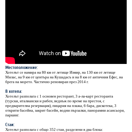
Местоположение:
Хотелът се намира на 80 км от летище Измир, на 130 км от летище
Милас, на 9 км от центъра на Кушадасъ и на 8 км от античния Ефес, на
брега на морето. Частично реновиран през 2014 г.
В хотела:
Хотелът разполага с 1 основен ресторант, 3 а-ла-карт ресторанта
(турски, италиански и рибен, веднъж по време на престоя, с
предварителна резервация), пицария на плажа, 6 бара, дискотека, 3
открити басейна, закрит басейн, водни пързалки, панорамни асансьори,
паркинг.
Стаи:
Хотелът разполага с общо 352 стаи, разделени в два блока: