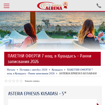
Проверка на резервация
ПОЧИВКИ С АВТОБУС 2026
ПОЧИВКИ СЪС САМОЛЕТ
ПАКЕТНИ ОФЕРТИ 7 нощ. в Кушадасъ - Ранни
ЕКСКУРЗИИ САМОЛЕТ
записвания 2026
ЕКСКУРЗИИ АВТОБУС
Начало
Почивки с автобус 2026
Кушадасъ
ПАКЕТНИ ОФЕРТИ 7
нощ. в Кушадасъ - Ранни записвания 2026
ASTERIA EPHESUS KUSADASI
БЪЛГАРИЯ
Вашата оценка
ХОТЕЛИ В ТУРЦИЯ
ASTERIA EPHESUS KUSADASI - 5
ТУРЦИЯ С КОЛА
ДО -50%