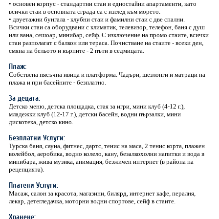
• основен корпус - стандартни стаи и едностайни апартаменти, като
всички стаи в основната сграда са с изглед към морето.
• двуетажни бунгала - клубни стаи и фамилни стаи с две спални.
Всички стаи са оборудвани с климатик, телевизор, телефон, баня с душ
или вана, сешоар, минибар, сейф. С изключение на промо стаите, всички
стаи разполагат с балкон или тераса. Почистване на стаите - всеки ден,
смяна на бельото и кърпите - 2 пъти в седмицата.
Плаж:
Собствена пясъчна ивица и платформа. Чадъри, шезлонги и матраци на
плажа и при басейните - безплатно.
За децата:
Детско меню, детска площадка, стая за игри, мини клуб (4-12 г.),
младежки клуб (12-17 г.), детски басейн, водни пързалки, мини
дискотека, детско кино.
Безплатни Услуги:
Турска баня, сауна, фитнес, дартс, тенис на маса, 2 тенис корта, плажен
волейбол, аеробика, водно колело, кану, безалкохолни напитки и вода в
минибара, жива музика, анимация, безжичен интернет (в района на
рецепцията).
Платени Услуги:
Масаж, салон за красота, магазини, билярд, интернет кафе, пералня,
лекар, детегледачка, моторни водни спортове, сейф в стаите.
Хранене: