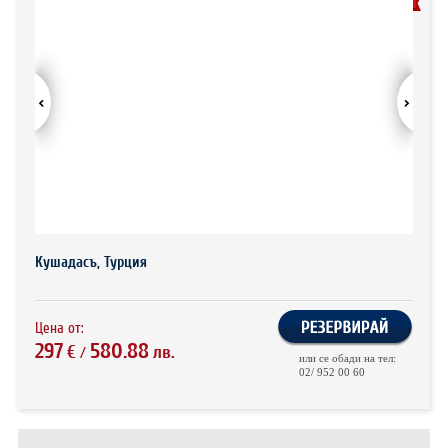
ХОТЕЛИ В ГЪРЦИЯ
НОВА ГОДИНА 2027
ХОТЕЛИ В АЛБАНИЯ
АВТОБУСИ ПОД НАЕМ
ЗА НАС
КОНТАКТИ
ОБЩИ УСЛОВИЯ ПАКЕТНИ
ПОЛИТИКА ЗА ПОВЕРИТЕЛНОСТ
ПЪТУВАНИЯ
Кушадасъ, Турция
Цена от:
297
580.88
€
лв.
/
или се обади на тел:
02/ 952 00 60