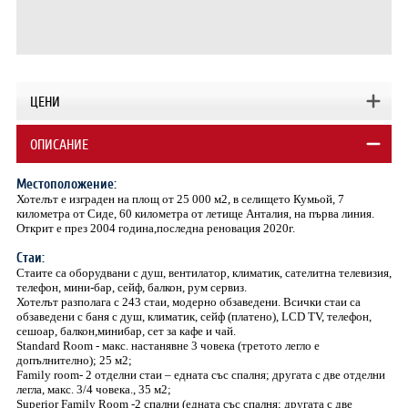
ЦЕНИ
ОПИСАНИЕ
Местоположение:
Хотелът е изграден на площ от 25 000 м2, в селището Кумьой, 7
километра от Сиде, 60 километра от летище Анталия, на първа линия.
Открит е през 2004 година,последна реновация 2020г.
Стаи:
Стаите са оборудвани с душ, вентилатор, климатик, сателитна телевизия,
телефон, мини-бар, сейф, балкон, рум сервиз.
Хотелът разполага с 243 стаи, модерно обзаведени. Всички стаи са
обзаведени с баня с душ, климатик, сейф (платено), LCD TV, телефон,
сешоар, балкон,минибар, сет за кафе и чай.
Standard Room - макс. настанявне 3 човека (третото легло е
допълнително); 25 м2;
Family room- 2 отделни стаи – едната със спалня; другата с две отделни
легла, макс. 3/4 човека., 35 м2;
Superior Family Room -2 спални (едната със спалня; другата с две