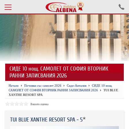
Проверка на резервация
ПОЧИВКИ С АВТОБУС 2026
ПОЧИВКИ СЪС САМОЛЕТ
СИДЕ 10 нощ. САМОЛЕТ ОТ СОФИЯ ВТОРНИК
ЕКСКУРЗИИ САМОЛЕТ
РАННИ ЗАПИСВАНИЯ 2026
ЕКСКУРЗИИ АВТОБУС
Начало
Почивки със самолет 2026
Сиде-Анталия
СИДЕ 10 нощ.
САМОЛЕТ ОТ СОФИЯ ВТОРНИК РАННИ ЗАПИСВАНИЯ 2026
TUI BLUE
БЪЛГАРИЯ
XANTHE RESORT SPA
Вашата оценка
ХОТЕЛИ В ТУРЦИЯ
ТУРЦИЯ С КОЛА
TUI BLUE XANTHE RESORT SPA - 5