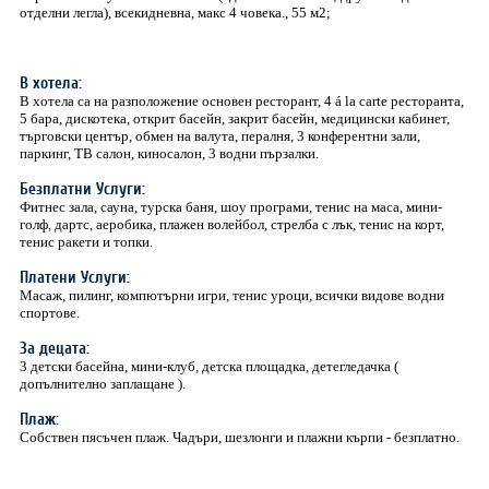
отделни легла), всекидневна, макс 4 човека., 55 м2;
В хотела:
В хотела са на разположение основен ресторант, 4 á la carte ресторанта,
5 бара, дискотека, открит басейн, закрит басейн, медицински кабинет,
търговски център, обмен на валута, пералня, 3 конферентни зали,
паркинг, ТВ салон, киносалон, 3 водни пързалки.
Безплатни Услуги:
Фитнес зала, сауна, турска баня, шоу програми, тенис на маса, мини-
голф, дартс, аеробика, плажен волейбол, стрелба с лък, тенис на корт,
тенис ракети и топки.
Платени Услуги:
Масаж, пилинг, компютърни игри, тенис уроци, всички видове водни
спортове.
За децата:
3 детски басейна, мини-клуб, детска площадка, детегледачка (
допълнително заплащане ).
Плаж:
Собствен пясъчен плаж. Чадъри, шезлонги и плажни кърпи - безплатно.