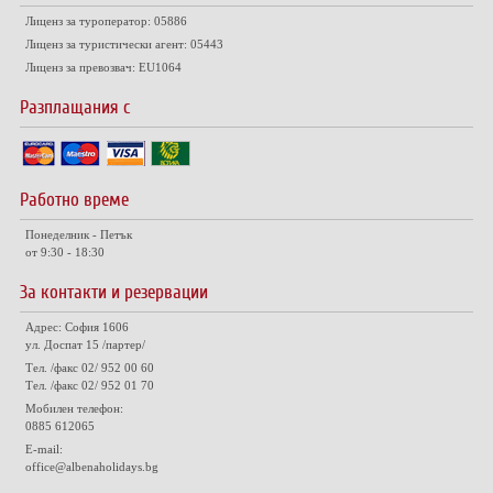
Лиценз за туроператор: 05886
Лиценз за туристически агент: 05443
Лиценз за превозвач: EU1064
Разплащания с
Работно време
Понеделник - Петък
от 9:30 - 18:30
За контакти и резервации
Адрес: София 1606
ул. Доспат 15 /партер/
Тел. /факс 02/ 952 00 60
Тел. /факс 02/ 952 01 70
Мобилен телефон:
0885 612065
E-mail:
office@albenaholidays.bg