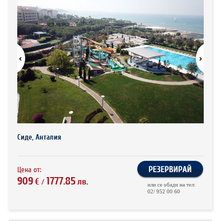
ХОТЕЛИ В ГЪРЦИЯ
НОВА ГОДИНА 2027
ХОТЕЛИ В АЛБАНИЯ
АВТОБУСИ ПОД НАЕМ
ЗА НАС
КОНТАКТИ
ОБЩИ УСЛОВИЯ ПАКЕТНИ
ПОЛИТИКА ЗА ПОВЕРИТЕЛНОСТ
ПЪТУВАНИЯ
Сиде, Анталия
Цена от:
909
1777.85
€
лв.
/
или се обади на тел:
02/ 952 00 60