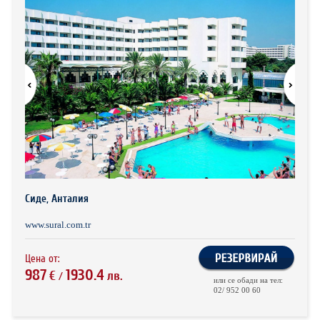
ХОТЕЛИ В ГЪРЦИЯ
НОВА ГОДИНА 2027
ХОТЕЛИ В АЛБАНИЯ
АВТОБУСИ ПОД НАЕМ
ЗА НАС
КОНТАКТИ
ОБЩИ УСЛОВИЯ ПАКЕТНИ
ПОЛИТИКА ЗА ПОВЕРИТЕЛНОСТ
ПЪТУВАНИЯ
Сиде, Анталия
www.sural.com.tr
Цена от:
987
1930.4
€
лв.
/
или се обади на тел:
02/ 952 00 60