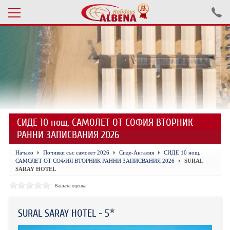
Проверка на резервация
ПОЧИВКИ С АВТОБУС 2026
ПОЧИВКИ СЪС САМОЛЕТ
СИДЕ 10 нощ. САМОЛЕТ ОТ СОФИЯ ВТОРНИК
ЕКСКУРЗИИ САМОЛЕТ
РАННИ ЗАПИСВАНИЯ 2026
ЕКСКУРЗИИ АВТОБУС
Начало
Почивки със самолет 2026
Сиде-Анталия
СИДЕ 10 нощ.
САМОЛЕТ ОТ СОФИЯ ВТОРНИК РАННИ ЗАПИСВАНИЯ 2026
SURAL
БЪЛГАРИЯ
SARAY HOTEL
Вашата оценка
ХОТЕЛИ В ТУРЦИЯ
ТУРЦИЯ С КОЛА
SURAL SARAY HOTEL - 5