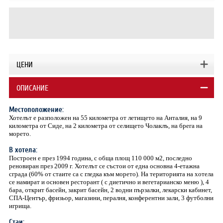
ЦЕНИ
ОПИСАНИЕ
Местоположение:
Хотелът е разположен на 55 километра от летището на Анталия, на 9
километра от Сиде, на 2 километра от селището Чолаклъ, на брега на
морето.
В хотела:
Построен е през 1994 година, с обща площ 110 000 м2, последно
реновиран през 2009 г. Хотелът се състои от една основна 4-етажна
сграда (60% от стаите са с гледка към морето). На територията на хотела
се намират и основен ресторант ( с диетично и вегетарианско меню ), 4
бара, открит басейн, закрит басейн, 2 водни пързалки, лекарски кабинет,
СПА-Център, фризьор, магазини, пералня, конферентни зали, 3 футболни
игрища.
Стаи: