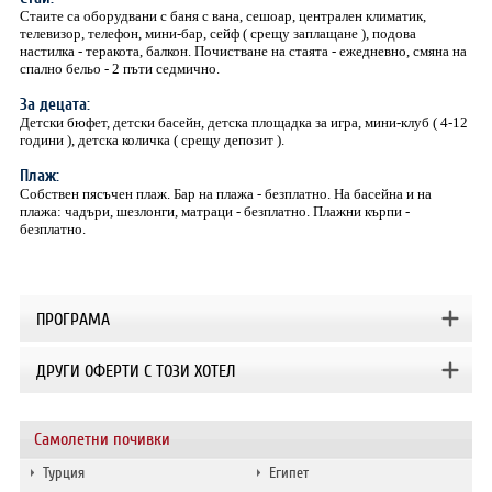
Стаите са оборудвани с баня с вана, сешоар, централен климатик,
телевизор, телефон, мини-бар, сейф ( срещу заплащане ), подова
настилка - теракота, балкон. Почистване на стаята - ежедневно, смяна на
спално бельо - 2 пъти седмично.
За децата:
Детски бюфет, детски басейн, детска площадка за игра, мини-клуб ( 4-12
години ), детска количка ( срещу депозит ).
Плаж:
Собствен пясъчен плаж. Бар на плажа - безплатно. На басейна и на
плажа: чадъри, шезлонги, матраци - безплатно. Плажни кърпи -
безплатно.
ПРОГРАМА
ДРУГИ ОФЕРТИ С ТОЗИ ХОТЕЛ
Самолетни почивки
Турция
Египет