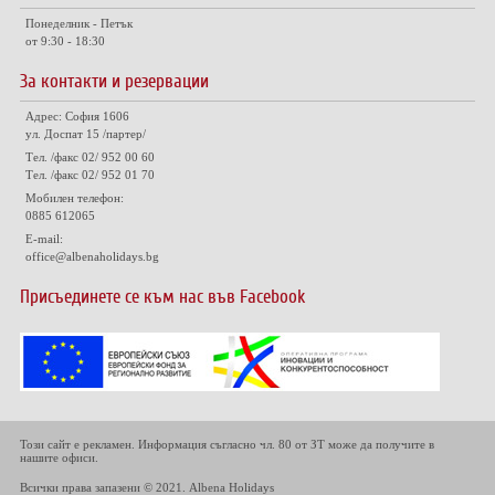
Понеделник - Петък
от 9:30 - 18:30
За контакти и резервации
Адрес: София 1606
ул. Доспат 15 /партер/
Тел. /факс 02/ 952 00 60
Тел. /факс 02/ 952 01 70
Мобилен телефон:
0885 612065
E-mail:
office@albenaholidays.bg
Присъединете се към нас във Facebook
Този сайт е рекламен. Информация съгласно чл. 80 от ЗТ може да получите в
нашите офиси.
Всички права запазени © 2021. Albena Holidays