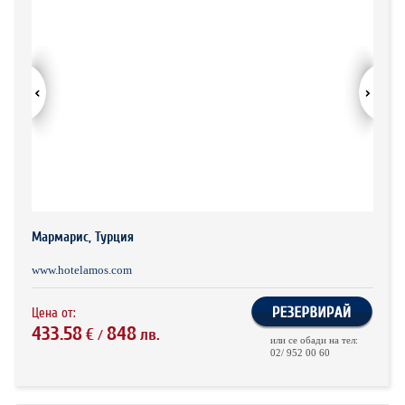
ХОТЕЛИ В ГЪРЦИЯ
НОВА ГОДИНА 2027
ХОТЕЛИ В АЛБАНИЯ
АВТОБУСИ ПОД НАЕМ
ЗА НАС
КОНТАКТИ
ОБЩИ УСЛОВИЯ ПАКЕТНИ
ПОЛИТИКА ЗА ПОВЕРИТЕЛНОСТ
ПЪТУВАНИЯ
Мармарис, Турция
www.hotelamos.com
Цена от:
433.58
848
€
лв.
/
или се обади на тел:
02/ 952 00 60