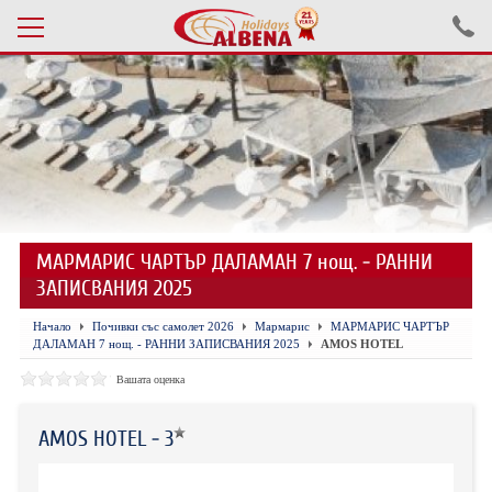
Проверка на резервация
ПОЧИВКИ С АВТОБУС 2026
ПОЧИВКИ СЪС САМОЛЕТ
МАРМАРИС ЧАРТЪР ДАЛАМАН 7 нощ. - РАННИ
ЕКСКУРЗИИ САМОЛЕТ
ЗАПИСВАНИЯ 2025
ЕКСКУРЗИИ АВТОБУС
Начало
Почивки със самолет 2026
Мармарис
МАРМАРИС ЧАРТЪР
ДАЛАМАН 7 нощ. - РАННИ ЗАПИСВАНИЯ 2025
AMOS HOTEL
БЪЛГАРИЯ
Вашата оценка
ХОТЕЛИ В ТУРЦИЯ
AMOS HOTEL - 3
ТУРЦИЯ С КОЛА