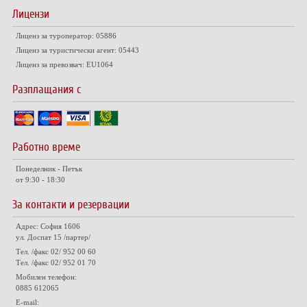
Лицензи
Лиценз за туроператор: 05886
Лиценз за туристически агент: 05443
Лиценз за превозвач: EU1064
Разплащания с
Работно време
Понеделник - Петък
от 9:30 - 18:30
За контакти и резервации
Адрес: София 1606
ул. Доспат 15 /партер/
Тел. /факс 02/ 952 00 60
Тел. /факс 02/ 952 01 70
Мобилен телефон:
0885 612065
E-mail: