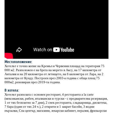
Местоположение:
Хотелът е точно копие на Кремъл и Червения площад на територия 75
000 м2. Разположен е на брега на морето в Аксу, на 17 километра от
Анталия и на 20 километра от летището, на 6 километра от Лара, на 2
километра от Кунду. Построен през 2003-а година с обща площ 75
000м2, реновиран през 2019-та година.
В хотела:
Хотелът разполага с основен ресторант, 4 ресторанта a la carte
(мексикански, рибен, италиански и турски - с предварителна резервация,
1 от тях безплатно за 7 дни), 2 снек ресторанта, сладкарница, дискотека,
7 бара (един от тях 24 ч.), 2 открити и 1 закрит басейн, 3 водни
пързалки, Спа център, магазини, лекарски кабинет, пералня, фризьорски