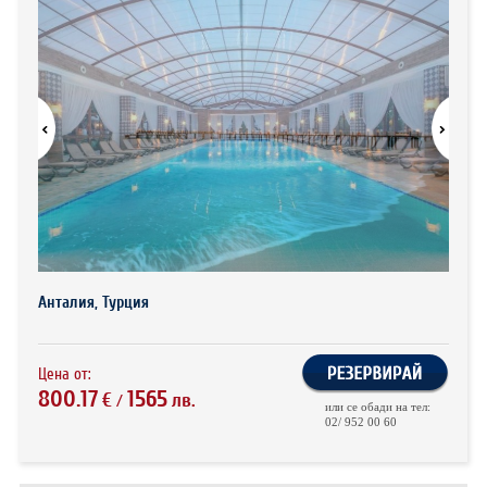
ХОТЕЛИ В ГЪРЦИЯ
НОВА ГОДИНА 2027
ХОТЕЛИ В АЛБАНИЯ
АВТОБУСИ ПОД НАЕМ
ЗА НАС
КОНТАКТИ
ОБЩИ УСЛОВИЯ ПАКЕТНИ
ПОЛИТИКА ЗА ПОВЕРИТЕЛНОСТ
ПЪТУВАНИЯ
Анталия, Турция
Цена от:
800.17
1565
€
лв.
/
или се обади на тел:
02/ 952 00 60