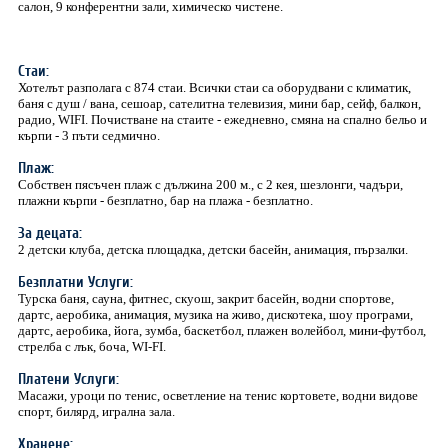
салон, 9 конферентни зали, химическо чистене.
Стаи:
Хотелът разполага с 874 стаи. Всички стаи са оборудвани с климатик,
баня с душ / вана, сешоар, сателитна телевизия, мини бар, сейф, балкон,
радио, WIFI. Почистване на стаите - ежедневно, смяна на спално бельо и
кърпи - 3 пъти седмично.
Плаж:
Собствен пясъчен плаж с дължина 200 м., с 2 кея, шезлонги, чадъри,
плажни кърпи - безплатно, бар на плажа - безплатно.
За децата:
2 детски клуба, детска площадка, детски басейн, анимация, пързалки.
Безплатни Услуги:
Турска баня, сауна, фитнес, скуош, закрит басейн, водни спортове,
дартс, аеробика, анимация, музика на живо, дискотека, шоу програми,
дартс, аеробика, йога, зумба, баскетбол, плажен волейбол, мини-футбол,
стрелба с лък, боча, WI-FI.
Платени Услуги:
Масажи, уроци по тенис, осветление на тенис кортовете, водни видове
спорт, билярд, игрална зала.
Хранене: