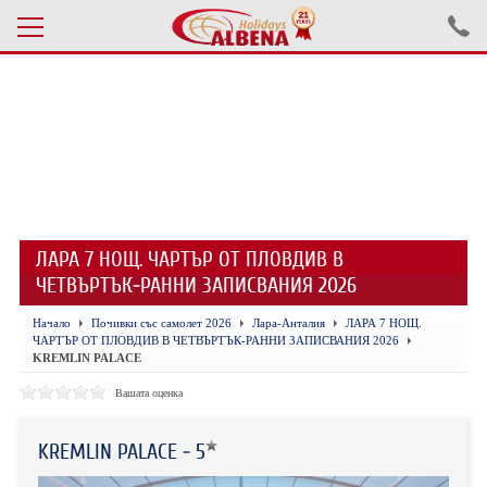
Проверка на резервация
ПОЧИВКИ С АВТОБУС 2026
ПОЧИВКИ СЪС САМОЛЕТ
ЛАРА 7 НОЩ. ЧАРТЪР ОТ ПЛОВДИВ В
ЕКСКУРЗИИ САМОЛЕТ
ЧЕТВЪРТЪК-РАННИ ЗАПИСВАНИЯ 2026
ЕКСКУРЗИИ АВТОБУС
Начало
Почивки със самолет 2026
Лара-Анталия
ЛАРА 7 НОЩ.
ЧАРТЪР ОТ ПЛОВДИВ В ЧЕТВЪРТЪК-РАННИ ЗАПИСВАНИЯ 2026
БЪЛГАРИЯ
KREMLIN PALACE
Вашата оценка
ХОТЕЛИ В ТУРЦИЯ
ТУРЦИЯ С КОЛА
KREMLIN PALACE - 5