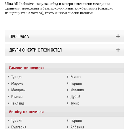
Ultra All Inclusive - закуска, обяд и вечеря с включени междинни
хранения, алкохолни и безалкохолни напитки - без лимит (съгласно
концепцията на хотела), както и някои вносни напитки.
ПРОГРАМА
ДРУГИ ОФЕРТИ С ТОЗИ ХОТЕЛ
Самолетни почивки
Турция
Египет
Мароко
Гърция
Малдиви
Испания
Италия
Дубай
Тайланд
Тунис
Автобусни почивки
Турция
Гърция
България
Албания