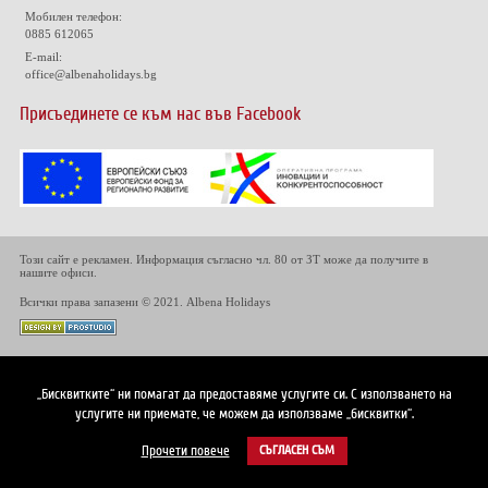
Мобилен телефон:
0885 612065
E-mail:
office@albenaholidays.bg
Присъединете се към нас във Facebook
Този сайт е рекламен. Информация съгласно чл. 80 от ЗТ може да получите в
нашите офиси.
Всички права запазени © 2021. Albena Holidays
„Бисквитките“ ни помагат да предоставяме услугите си. С използването на
услугите ни приемате, че можем да използваме „бисквитки“.
Прочети повече
СЪГЛАСЕН СЪМ