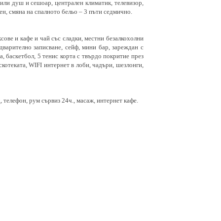
 или душ и сешоар, централен климатик, телевизор,
ден, смяна на спалното бельо – 3 пъти седмично.
ксове и кафе и чай със сладки, местни безалкохолни
дварително записване, сейф, мини бар, зареждан с
са, баскетбол, 5 тенис корта с твърдо покритие през
скотеката, WIFI интернет в лоби, чадъри, шезлонги,
 телефон, рум сървиз 24ч., масаж, интернет кафе.