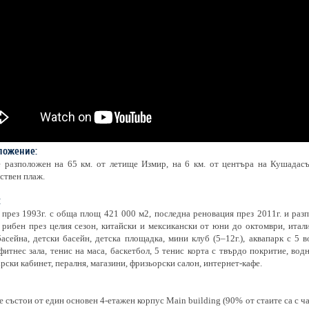
ложение:
е разположен на 65 км. от летище Измир, на 6 км. от центъра на Кушадасъ
ствен плаж.
:
през 1993г. с обща площ 421 000 м2, последна реновация през 2011г. и разпо
 рибен през целия сезон, китайски и мексикански от юни до октомври, итали
асейна, детски басейн, детска площадка, мини клуб (5–12г.), аквапарк с 5 в
фитнес зала, тенис на маса, баскетбол, 5 тенис корта с твърдо покритие, вод
арски кабинет, пералня, магазини, фризьорски салон, интернет-кафе.
е състои от един основен 4-етажен корпус Main building (90% от стаите са с ч