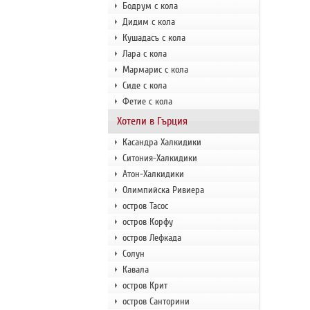
Бодрум с кола
Дидим с кола
Кушадасъ с кола
Лара с кола
Мармарис с кола
Сиде с кола
Фетие с кола
Хотели в Гърция
Касандра Халкидики
Ситония-Халкидики
Атон-Халкидики
Олимпийска Ривиера
остров Тасос
остров Корфу
остров Лефкада
Солун
Кавала
остров Крит
остров Санторини