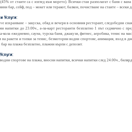
(45% от стаите са с изглед към морето). Всички стаи разполагат с баня с вана
мини бар, сейф, под – мокет или теракот, балкон, почистване на стаите – всеки 
и Услуги:
sive изхранване – закуска, обяд и вечеря в основния ресторант, следобедни сна
ни напитки до 23.00ч., а-ла-карт ресторанти безплатно 1 път седмично с пре
ка-кола ежедневно, сауна, турска баня, джакузи, фитнес, аеробика, тенис на ма
м на ракети и топки за тенис, безмоторни водни спортове, анимация, вход в ди
бар на плажа безплатно, плажни кърпи с депозит.
Услуги:
одни спортове на плажа, вносни напитки, всички напитки след 24.00ч., билярд,