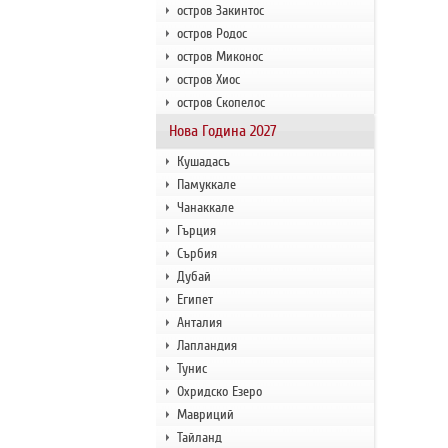
остров Закинтос
остров Родос
остров Миконос
остров Хиос
остров Скопелос
Нова Година 2027
Кушадасъ
Памуккале
Чанаккале
Гърция
Сърбия
Дубай
Египет
Анталия
Лапландия
Тунис
Охридско Езеро
Мавриций
Тайланд