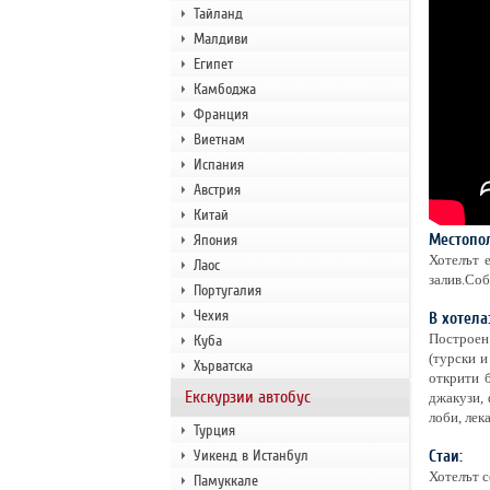
Тайланд
Малдиви
Египет
Камбоджа
Франция
Виетнам
Испания
Австрия
Китай
Местопо
Япония
Хотелът 
Лаос
залив.Соб
Португалия
Чехия
В хотела
Построен 
Куба
(турски и
Хърватска
открити б
Екскурзии автобус
джакузи, 
лоби, лек
Турция
Уикенд в Истанбул
Стаи:
Хотелът с
Памуккале