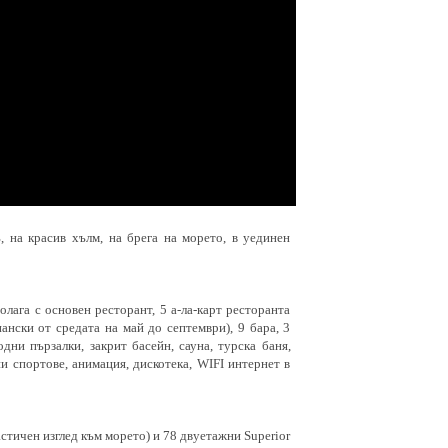
, на красив хълм, на брега на морето, в уединен
лага с основен ресторант, 5 а-ла-карт ресторанта
ански от средата на май до септември), 9 бара, 3
одни пързалки, закрит басейн, сауна, турска баня,
ни спортове, анимация, дискотека, WIFI интернет в
астичен изглед към морето) и 78 двуетажни Superior