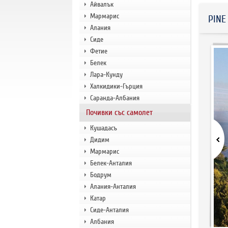
Айвалък
Мармарис
PINE
Алания
Сиде
Фетие
Белек
Лара-Кунду
Халкидики-Гърция
Саранда-Албания
Почивки със самолет
Кушадасъ
Дидим
Мармарис
Белек-Анталия
Бодрум
Алания-Анталия
Катар
Сиде-Анталия
Албания