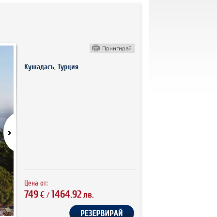
Кушадасъ, Турция
Цена от:
749
1464.92
€
лв.
/