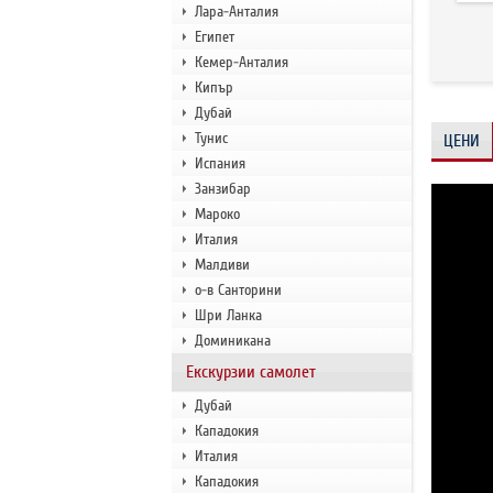
Лара-Анталия
Египет
Кемер-Анталия
Кипър
Дубай
Тунис
ЦЕНИ
Испания
Занзибар
Мароко
Италия
Малдиви
о-в Санторини
Шри Ланка
Доминикана
Екскурзии самолет
Дубай
Кападокия
Италия
Кападокия