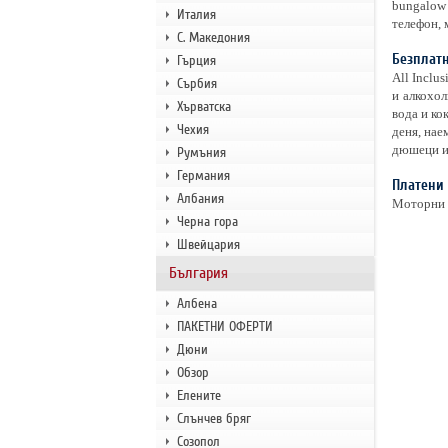
bungalow 
Италия
телефон, 
С. Македония
Безплатн
Гърция
All Inclu
Сърбия
и алкохол
Хърватска
вода и ко
Чехия
деня, нае
дюшеци и 
Румъния
Германия
Платени 
Албания
Моторни в
Черна гора
Швейцария
България
Албена
ПАКЕТНИ ОФЕРТИ
Дюни
Обзор
Елените
Слънчев бряг
Созопол