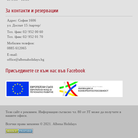
За контакти и резервации
Адрес: София 1606
ул. Доспат 15 /партер/
Тел. /факс 02/ 952 00 60
Тел. /факс 02/ 952 01 70
Мобилен телефон:
0885 612065
E-mail:
office@albenaholidays.bg
Присъединете се към нас във Facebook
Този сайт е рекламен. Информация съгласно чл. 80 от ЗТ може да получите в
нашите офиси.
Всички права запазени © 2021. Albena Holidays