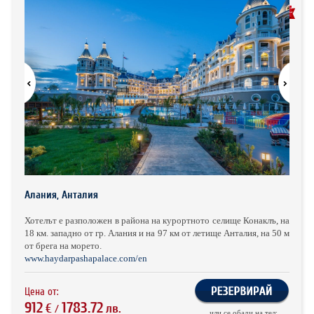
ХОТЕЛИ В ГЪРЦИЯ
ПРЕПОРЪЧАН ОТ НАС
НОВА ГОДИНА 2027
ХОТЕЛИ В АЛБАНИЯ
АВТОБУСИ ПОД НАЕМ
ЗА НАС
КОНТАКТИ
ОБЩИ УСЛОВИЯ ПАКЕТНИ
ПОЛИТИКА ЗА ПОВЕРИТЕЛНОСТ
ПЪТУВАНИЯ
Алания, Анталия
Хотелът е разположен в района на курортното селище Конаклъ, на
18 км. западно от гр. Алания и на 97 км от летище Анталия, на 50 м
от брега на морето.
www.haydarpashapalace.com/en
Цена от:
912
1783.72
€
лв.
/
или се обади на тел: