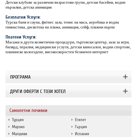
Детски клубове за различни възрастови групи, детски басейни, водни
пързалки, детска анимация
Безплатни Услуги:
Турска баня и сауна, фитнес зала, тенис на маса, аеробика и водна
гимнастика, дискотека на плажа, анимация, сейф, плажни кърпи
Платени Услуги:
Масажи и други козметични процедури, търговски център, зала за игри,
билярд, пералня, медицински услуги, детски киносалон, водни спортове,
планинско колоездене, високоскоростен безжичен интернет
ПРОГРАМА
ДРУГИ ОФЕРТИ С ТОЗИ ХОТЕЛ
Самолетни почивки
Турция
Египет
Мароко
Гърция
Малдиви
Испания