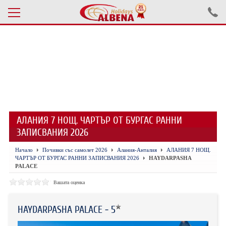
Проверка на резервация
ПОЧИВКИ С АВТОБУС 2026
ПОЧИВКИ СЪС САМОЛЕТ
АЛАНИЯ 7 НОЩ. ЧАРТЪР ОТ БУРГАС РАННИ
ЕКСКУРЗИИ САМОЛЕТ
ЗАПИСВАНИЯ 2026
ЕКСКУРЗИИ АВТОБУС
Начало
Почивки със самолет 2026
Алания-Анталия
АЛАНИЯ 7 НОЩ.
ЧАРТЪР ОТ БУРГАС РАННИ ЗАПИСВАНИЯ 2026
HAYDARPASHA
БЪЛГАРИЯ
PALACE
Вашата оценка
ХОТЕЛИ В ТУРЦИЯ
ТУРЦИЯ С КОЛА
HAYDARPASHA PALACE - 5