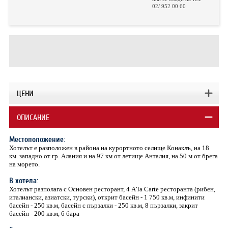
02/ 952 00 60
ЦЕНИ
ОПИСАНИЕ
Местоположение:
Хотелът е разположен в района на курортното селище Конаклъ, на 18
км. западно от гр. Алания и на 97 км от летище Анталия, на 50 м от брега
на морето.
В хотела:
Хотелът разполага с Основен ресторант, 4 A’la Carte ресторанта (рибен,
италиански, азиатски, турски), открит басейн - 1 750 кв.м, инфинити
басейн - 250 кв.м, басейн с пързалки - 250 кв.м, 8 пързалки, закрит
басейн - 200 кв.м, 6 бара