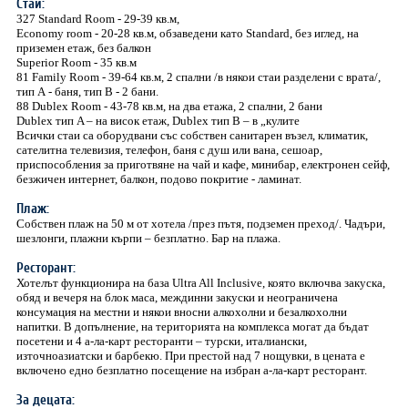
Стаи:
327 Standard Room - 29-39 кв.м,
Economy room - 20-28 кв.м, обзаведени като Standard, без иглед, на
приземен етаж, без балкон
Superior Room - 35 кв.м
81 Family Room - 39-64 кв.м, 2 спални /в някои стаи разделени с врата/,
тип А - баня, тип В - 2 бани.
88 Dublex Room - 43-78 кв.м, на два етажа, 2 спални, 2 бани
Dublex тип A – на висок етаж, Dublex тип B – в „кулите
Всички стаи са оборудвани със собствен санитарен възел, климатик,
сателитна телевизия, телефон, баня с душ или вана, сешоар,
приспособления за приготвяне на чай и кафе, минибар, електронен сейф,
безжичен интернет, балкон, подово покритие - ламинат.
Плаж:
Собствен плаж на 50 м от хотела /през пътя, подземен преход/. Чадъри,
шезлонги, плажни кърпи – безплатно. Бар на плажа.
Ресторант:
Хотелът функционира на база Ultra All Inclusive, която включва закуска,
обяд и вечеря на блок маса, междинни закуски и неограничена
консумация на местни и някои вносни алкохолни и безалкохолни
напитки. В допълнение, на територията на комплекса могат да бъдат
посетени и 4 а-ла-карт ресторанти – турски, италиански,
източноазиатски и барбекю. При престой над 7 нощувки, в цената е
включено едно безплатно посещение на избран а-ла-карт ресторант.
За децата: