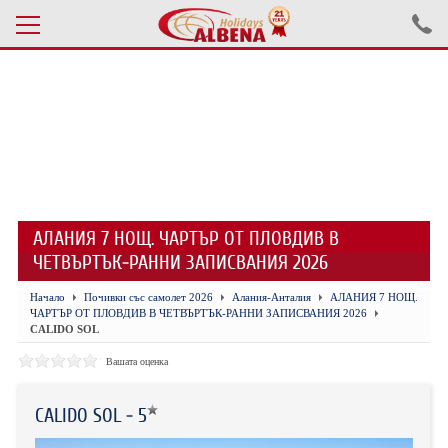
Проверка на резервация
ПОЧИВКИ С АВТОБУС 2026
ПОЧИВКИ СЪС САМОЛЕТ
АЛАНИЯ 7 НОЩ. ЧАРТЪР ОТ ПЛОВДИВ В
ЕКСКУРЗИИ САМОЛЕТ
ЧЕТВЪРТЪК-РАННИ ЗАПИСВАНИЯ 2026
ЕКСКУРЗИИ АВТОБУС
Начало
Почивки със самолет 2026
Алания-Анталия
АЛАНИЯ 7 НОЩ.
ЧАРТЪР ОТ ПЛОВДИВ В ЧЕТВЪРТЪК-РАННИ ЗАПИСВАНИЯ 2026
БЪЛГАРИЯ
CALIDO SOL
Вашата оценка
ХОТЕЛИ В ТУРЦИЯ
ТУРЦИЯ С КОЛА
CALIDO SOL - 5