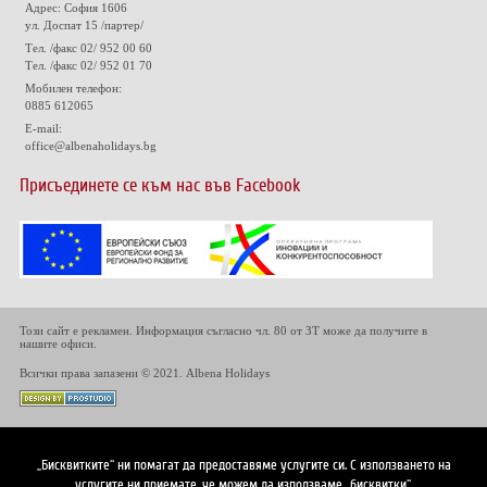
Адрес: София 1606
ул. Доспат 15 /партер/
Тел. /факс 02/ 952 00 60
Тел. /факс 02/ 952 01 70
Мобилен телефон:
0885 612065
E-mail:
office@albenaholidays.bg
Присъединете се към нас във Facebook
Този сайт е рекламен. Информация съгласно чл. 80 от ЗТ може да получите в
нашите офиси.
Всички права запазени © 2021. Albena Holidays
„Бисквитките“ ни помагат да предоставяме услугите си. С използването на
услугите ни приемате, че можем да използваме „бисквитки“.