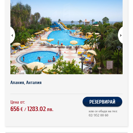
ХОТЕЛИ В ГЪРЦИЯ
НОВА ГОДИНА 2027
ХОТЕЛИ В АЛБАНИЯ
АВТОБУСИ ПОД НАЕМ
ЗА НАС
КОНТАКТИ
ОБЩИ УСЛОВИЯ ПАКЕТНИ
ПОЛИТИКА ЗА ПОВЕРИТЕЛНОСТ
ПЪТУВАНИЯ
Алания, Анталия
Цена от:
656
1283.02
€
лв.
/
или се обади на тел:
02/ 952 00 60