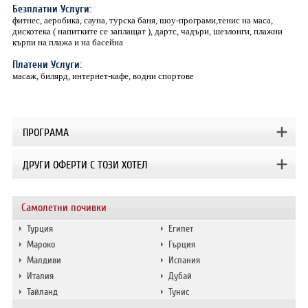
Безплатни Услуги:
фитнес, аеробика, сауна, турска баня, шоу-програми,тенис на маса,
дискотека ( напитките се заплащат ), дартс, чадъри, шезлонги, плажни
кърпи на плажа и на басейна
Платени Услуги:
масаж, билярд, интернет-кафе, водни спортове
ПРОГРАМА
ДРУГИ ОФЕРТИ С ТОЗИ ХОТЕЛ
Самолетни почивки
Турция
Египет
Мароко
Гърция
Малдиви
Испания
Италия
Дубай
Тайланд
Тунис