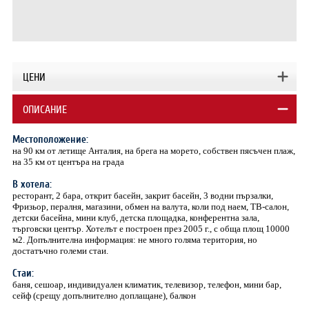
ЦЕНИ
ОПИСАНИЕ
Местоположение:
на 90 км от летище Анталия, на брега на морето, собствен пясъчен плаж,
на 35 км от центъра на града
В хотела:
ресторант, 2 бара, открит басейн, закрит басейн, 3 водни пързалки,
Фризьор, пералня, магазини, обмен на валута, коли под наем, ТВ-салон,
детски басейна, мини клуб, детска площадка, конферентна зала,
търговски център. Хотелът е построен през 2005 г., с обща площ 10000
м2. Допълнителна информация: не много голяма територия, но
достатъчно големи стаи.
Стаи:
баня, сешоар, индивидуален климатик, телевизор, телефон, мини бар,
сейф (срещу допълнително доплащане), балкон