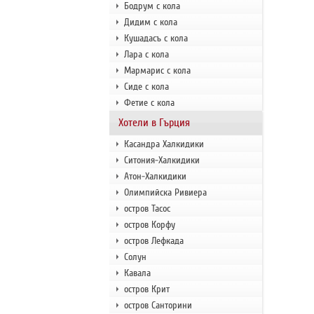
Бодрум с кола
Дидим с кола
Кушадасъ с кола
Лара с кола
Мармарис с кола
Сиде с кола
Фетие с кола
Хотели в Гърция
Касандра Халкидики
Ситония-Халкидики
Атон-Халкидики
Олимпийска Ривиера
остров Тасос
остров Корфу
остров Лефкада
Солун
Кавала
остров Крит
остров Санторини