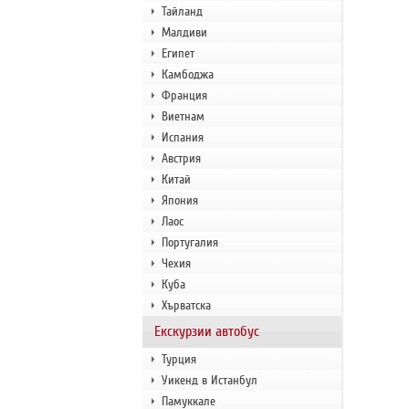
Тайланд
Малдиви
Египет
Камбоджа
Франция
Виетнам
Испания
Австрия
Китай
Япония
Лаос
Португалия
Чехия
Куба
Хърватска
Екскурзии автобус
Турция
Уикенд в Истанбул
Памуккале