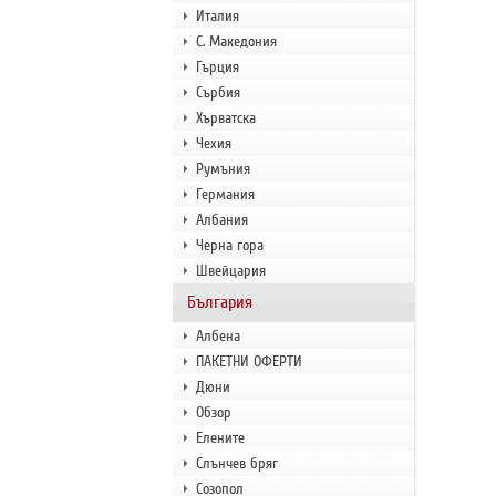
Италия
С. Македония
Гърция
Сърбия
Хърватска
Чехия
Румъния
Германия
Албания
Черна гора
Швейцария
България
Албена
ПАКЕТНИ ОФЕРТИ
Дюни
Обзор
Елените
Слънчев бряг
Созопол