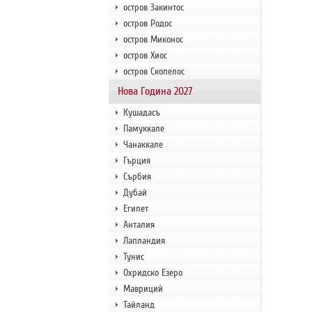
остров Закинтос
остров Родос
остров Миконос
остров Хиос
остров Скопелос
Нова Година 2027
Кушадасъ
Памуккале
Чанаккале
Гърция
Сърбия
Дубай
Египет
Анталия
Лапландия
Тунис
Охридско Езеро
Мавриций
Тайланд