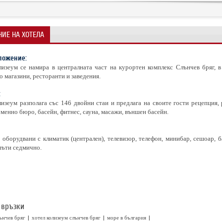
ИЕ НА ХОТЕЛА
ложение:
лизеум се намира в централната част на курортен комплекс Слънчев бряг, 
 магазини, ресторанти и заведения.
:
изеум разполага със 146 двойни стаи и предлага на своите гости рецепция, 
бменно бюро, басейн, фитнес, сауна, масажи, външен басейн.
 оборудвани с климатик (централен), телевизор, телефон, минибар, сешоар, б
 пъти седмично.
 връзки
|
|
|
ънчев бряг
хотел колизеум слънчев бряг
море в българия