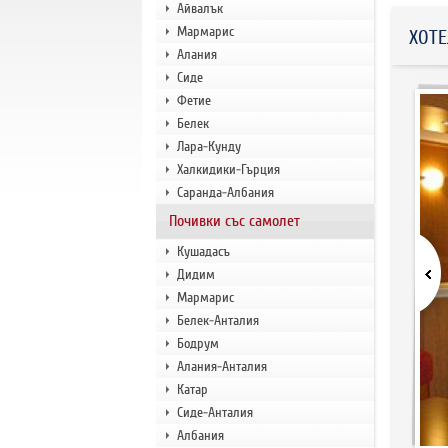
Айвалък
Мармарис
ХОТЕ
Алания
Сиде
Фетие
Белек
Лара-Кунду
Халкидики-Гърция
Саранда-Албания
Почивки със самолет
Кушадасъ
Дидим
Мармарис
Белек-Анталия
Бодрум
Алания-Анталия
Катар
Сиде-Анталия
Албания