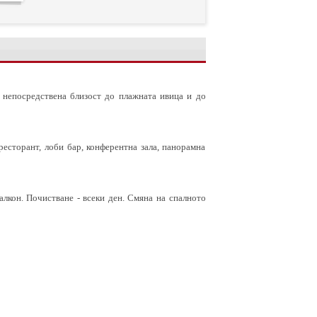
в непосредствена близост до плажната ивица и до
ресторант, лоби бар, конферентна зала, панорамна
алкон. Почистване - всеки ден. Смяна на спалното