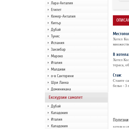
Лара-Анталия
Египет
Кемер-Анталия
ОПИСАН
Кипър
Дубай
Местопо
Тунис
Хотел Ко
Испания
множество
Занзибар
В хотела
Мароко
Хотел Кол
Италия
тераса, о
Малдиви
Стаи:
о-в Санторини
Стаите са
Шри Ланка
бельо - 3
Доминикана
Екскурзии самолет
Дубай
Кападокия
Италия
Полезни
Кападокия
хотели в сл