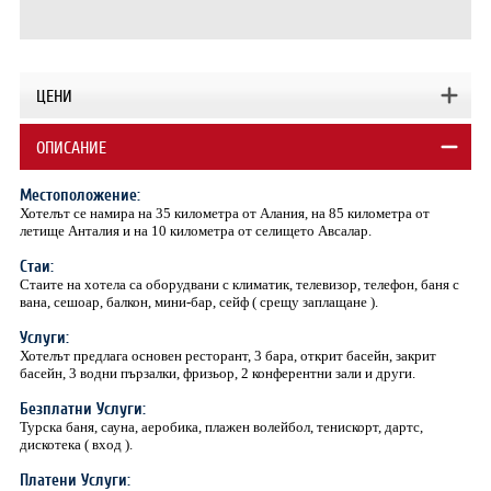
ЦЕНИ
ОПИСАНИЕ
Местоположение:
Хотелът се намира на 35 километра от Алания, на 85 километра от
летище Анталия и на 10 километра от селището Авсалар.
Стаи:
Стаите на хотела са оборудвани с климатик, телевизор, телефон, баня с
вана, сешоар, балкон, мини-бар, сейф ( срещу заплащане ).
Услуги:
Хотелът предлага основен ресторант, 3 бара, открит басейн, закрит
басейн, 3 водни пързалки, фризьор, 2 конферентни зали и други.
Безплатни Услуги:
Турска баня, сауна, аеробика, плажен волейбол, тенискорт, дартс,
дискотека ( вход ).
Платени Услуги: