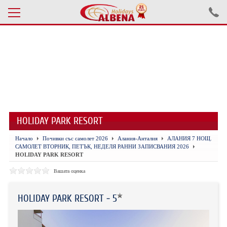
Проверка на резервация
ПОЧИВКИ С АВТОБУС 2026
ПОЧИВКИ СЪС САМОЛЕТ
HOLIDAY PARK RESORT
ЕКСКУРЗИИ САМОЛЕТ
Начало
Почивки със самолет 2026
Алания-Анталия
АЛАНИЯ 7 НОЩ.
ЕКСКУРЗИИ АВТОБУС
САМОЛЕТ ВТОРНИК, ПЕТЪК, НЕДЕЛЯ РАННИ ЗАПИСВАНИЯ 2026
HOLIDAY PARK RESORT
БЪЛГАРИЯ
Вашата оценка
ХОТЕЛИ В ТУРЦИЯ
HOLIDAY PARK RESORT - 5
ТУРЦИЯ С КОЛА