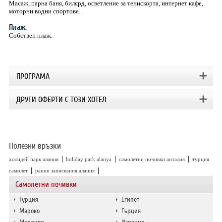
Масаж, парна баня, билярд, осветление за тенискорта, интернет кафе,
моторни водни спортове.
Плаж:
Собствен плаж.
ПРОГРАМА
ДРУГИ ОФЕРТИ С ТОЗИ ХОТЕЛ
Полезни връзки
|
|
|
холидей парк алания
holiday park alanya
самолетни почивки анталия
турция
|
|
самолет
ранни записвания алания
Самолетни почивки
Турция
Египет
Мароко
Гърция