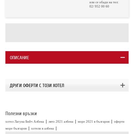
ХОТЕЛИ В ГЪРЦИЯ
или се обади на тел:
02/ 952 00 60
НОВА ГОДИНА 2027
ХОТЕЛИ В АЛБАНИЯ
АВТОБУСИ ПОД НАЕМ
ОПИСАНИЕ
ЗА НАС
КОНТАКТИ
ОБЩИ УСЛОВИЯ ПАКЕТНИ
ПОЛИТИКА ЗА ПОВЕРИТЕЛНОСТ
ПЪТУВАНИЯ
ДРУГИ ОФЕРТИ С ТОЗИ ХОТЕЛ
Полезни връзки
|
|
|
хотел Лагуна Бийч Албена
лято 2021 албена
море 2021 в българия
оферти
|
|
море българия
хотели в албена