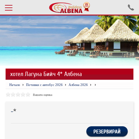
Проверка на резервация
ПОЧИВКИ С АВТОБУС 2026
ПОЧИВКИ СЪС САМОЛЕТ
хотел Лагуна Бийч 4* Албена
ЕКСКУРЗИИ САМОЛЕТ
Начало
Почивки с автобус 2026
Албена 2026
ЕКСКУРЗИИ АВТОБУС
Вашата оценка
БЪЛГАРИЯ
-
ХОТЕЛИ В ТУРЦИЯ
ТУРЦИЯ С КОЛА