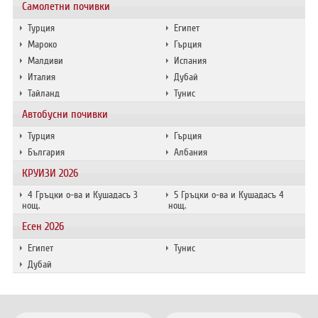
Самолетни почивки
Турция
Египет
Мароко
Гърция
Малдиви
Испания
Италия
Дубай
Тайланд
Тунис
Автобусни почивки
Турция
Гърция
България
Албания
КРУИЗИ 2026
4 Гръцки о-ва и Кушадасъ 3
5 Гръцки о-ва и Кушадасъ 4
нощ.
нощ.
Есен 2026
Египет
Тунис
Дубай