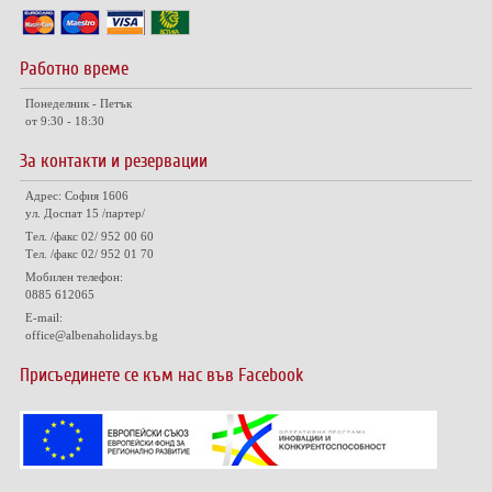
Работно време
Понеделник - Петък
от 9:30 - 18:30
За контакти и резервации
Адрес: София 1606
ул. Доспат 15 /партер/
Тел. /факс 02/ 952 00 60
Тел. /факс 02/ 952 01 70
Мобилен телефон:
0885 612065
E-mail:
office@albenaholidays.bg
Присъединете се към нас във Facebook