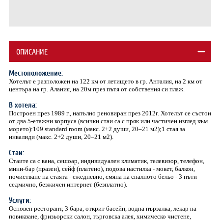
ОПИСАНИЕ
Местоположение:
Хотелът е разположен на 122 км от летището в гр. Анталия, на 2 км от
центъра на гр. Алания, на 20м през пътя от собствения си плаж.
В хотела:
Построен през 1989 г., напълно реновиран през 2012г. Хотелът се състои
от два 5-етажни корпуса (всички стаи са с пряк или частичен изглед към
морето):109 standard room (макс. 2+2 души, 20–21 м2);1 стая за
инвалиди (макс. 2+2 души, 20–21 м2).
Стаи:
Стаите са с вана, сешоар, индивидуален климатик, телевизор, телефон,
мини-бар (празен), сейф (платено), подова настилка - мокет, балкон,
почистване на стаята - ежедневно, смяна на спалното бельо - 3 пъти
седмично, безжичен интернет (безплатно).
Услуги:
Основен ресторант, 3 бара, открит басейн, водна пързалка, лекар на
повикване, фризьорски салон, търговска алея, химическо чистене,