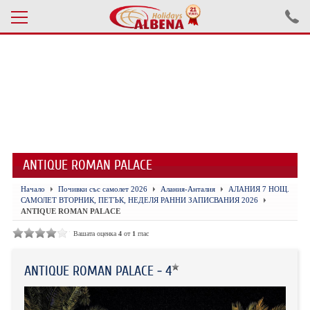
Проверка на резервация
ПОЧИВКИ С АВТОБУС 2026
ПОЧИВКИ СЪС САМОЛЕТ
ANTIQUE ROMAN PALACE
ЕКСКУРЗИИ САМОЛЕТ
Начало
Почивки със самолет 2026
Алания-Анталия
АЛАНИЯ 7 НОЩ.
ЕКСКУРЗИИ АВТОБУС
САМОЛЕТ ВТОРНИК, ПЕТЪК, НЕДЕЛЯ РАННИ ЗАПИСВАНИЯ 2026
ANTIQUE ROMAN PALACE
БЪЛГАРИЯ
Вашата оценка
4
от
1
глас
ХОТЕЛИ В ТУРЦИЯ
ANTIQUE ROMAN PALACE - 4
ТУРЦИЯ С КОЛА