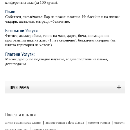
конферентна зала (за 100 души).
Плаж:
Собствен, пясък/чакъл. Бар на плажа: платено. На басейна и на плажа:
чадъри, шезлонги, матраци - безплатно.
Безплатни Услуги:
Фитнес, аквааеробика, тенис на маса, дартс, боча, анимационна
програма, музика на живо (1 път седмично), безжичен интернет (на
цялата територия на хотела).
Платени Услуги:
Mасаж, уроци по подводно плуване, водни спортове на плажа,
детегледачка.
ПРОГРАМА
Полезни връзки
|
|
|
антик роман палас алания
antique roman palace alanya
самолет турция
оферти
|
|
анталия самолет
хотели в анталия