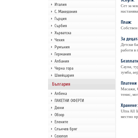
Услуги:
Италия
Сет за мл
С. Македония
настанява
Гърция
Плаж:
Сърбия
Собствен 
Хърватска
За децат
Чехия
Детски ба
Румъния
работи в 
Германия
Безплатн
Албания
Сауна, ту
Черна гора
зумба, ае
Швейцария
Платени 
България
Масажи, С
Албена
тенис, мо
ПАКЕТНИ ОФЕРТИ
Хранене:
Дюни
Ultra All
Обзор
местно пр
Елените
Слънчев бряг
Созопол