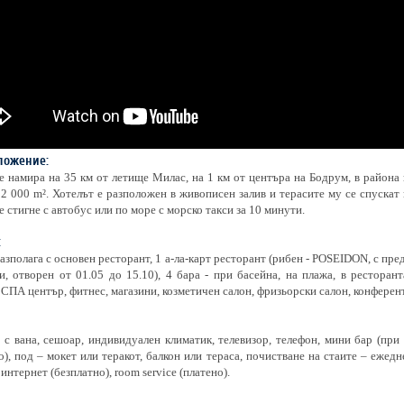
ложение:
е намира на 35 км от летище Милас, на 1 км от центъра на Бодрум, в района 
2 000 m². Хотелът е разположен в живописен залив и терасите му се спуска
е стигне с автобус или по море с морско такси за 10 минути.
:
азполага с основен ресторант, 1 а-ла-карт ресторант (рибен - POSEIDON, с пр
, отворен от 01.05 до 15.10), 4 бара - при басейна, на плажа, в ресторант
 СПА център, фитнес, магазини, козметичен салон, фризьорски салон, конферент
 с вана, сешоар, индивидуален климатик, телевизор, телефон, мини бар (при 
о), под – мокет или теракот, балкон или тераса, почистване на стаите – ежедн
интернет (безплатно), room service (платено).