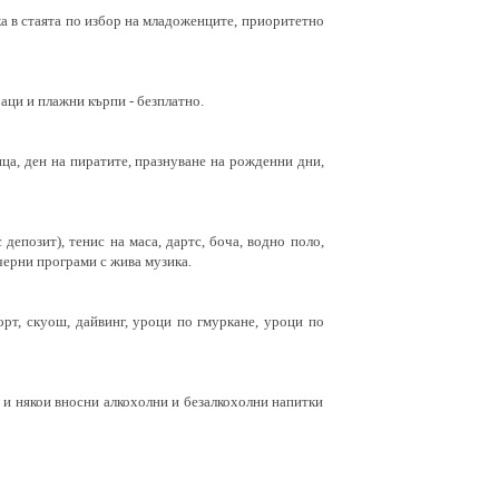
ска в стаята по избор на младоженците, приоритетно
аци и плажни кърпи - безплатно.
ица, ден на пиратите, празнуване на рожденни дни,
с депозит), тенис на маса, дартс, боча, водно поло,
ечерни програми с жива музика.
орт, скуош, дайвинг, уроци по гмуркане, уроци по
ни и някои вносни алкохолни и безалкохолни напитки