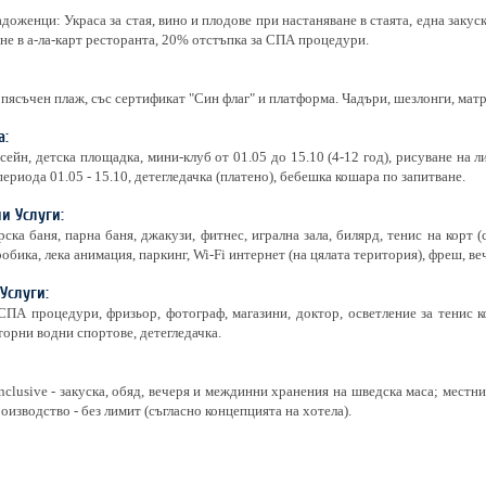
адоженци: Украса за стая, вино и плодове при настаняване в стаята, една заку
не в а-ла-карт ресторанта, 20% отстъпка за СПА процедури.
пясъчен плаж, със сертификат "Син флаг" и платформа. Чадъри, шезлонги, матр
а:
сейн, детска площадка, мини-клуб от 01.05 до 15.10 (4-12 год), рисуване на л
периода 01.05 - 15.10, детегледачка (платено), бебешка кошара по запитване.
и Услуги:
рска баня, парна баня, джакузи, фитнес, игрална зала, билярд, тенис на корт (
робика, лека анимация, паркинг, Wi-Fi интернет (на цялата територия), фреш, в
Услуги:
ПА процедури, фризьор, фотограф, магазини, доктор, осветление за тенис к
торни водни спортове, детегледачка.
 Inclusive - закуска, обяд, вечеря и междинни хранения на шведска маса; мест
оизводство - без лимит (съгласно концепцията на хотела).