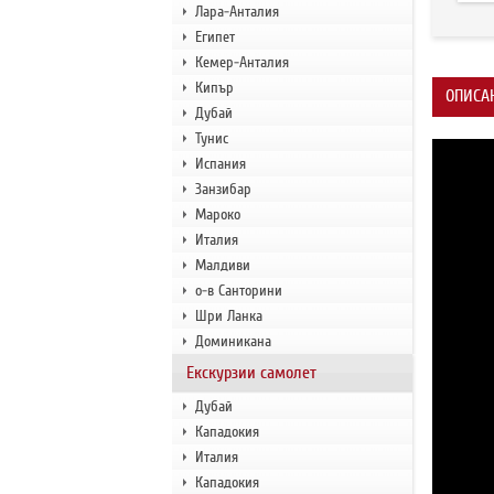
Лара-Анталия
Египет
Кемер-Анталия
Кипър
ОПИСА
Дубай
Тунис
Испания
Занзибар
Мароко
Италия
Малдиви
о-в Санторини
Шри Ланка
Доминикана
Екскурзии самолет
Дубай
Кападокия
Италия
Кападокия