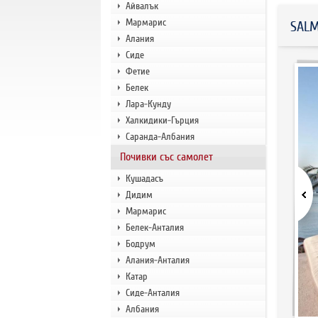
Айвалък
Мармарис
SALM
Алания
Сиде
Фетие
Белек
Лара-Кунду
Халкидики-Гърция
Саранда-Албания
Почивки със самолет
Кушадасъ
Дидим
Мармарис
Белек-Анталия
Бодрум
Алания-Анталия
Катар
Сиде-Анталия
Албания