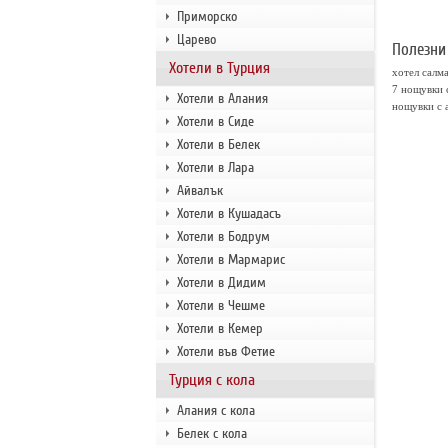
Приморско
Царево
Полезни
Хотели в Турция
хотел салм
7 нощувки 
Хотели в Алания
нощувки с 
Хотели в Сиде
Хотели в Белек
Хотели в Лара
Айвалък
Хотели в Кушадасъ
Хотели в Бодрум
Хотели в Мармарис
Хотели в Дидим
Хотели в Чешме
Хотели в Кемер
Хотели във Фетие
Турция с кола
Алания с кола
Белек с кола