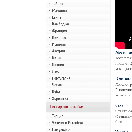
Тайланд
Малдиви
Египет
Камбоджа
Франция
Виетнам
Испания
Австрия
Местопо
Китай
Хотелът с
площ от 2
Япония
може да с
Лаос
Португалия
В хотела
Хотелът р
Чехия
7 нощувки
Куба
магазини,
Хърватска
Стаи:
Екскурзии автобус
Стаите са
Турция
(безплатн
безжичен 
Уикенд в Истанбул
Памуккале