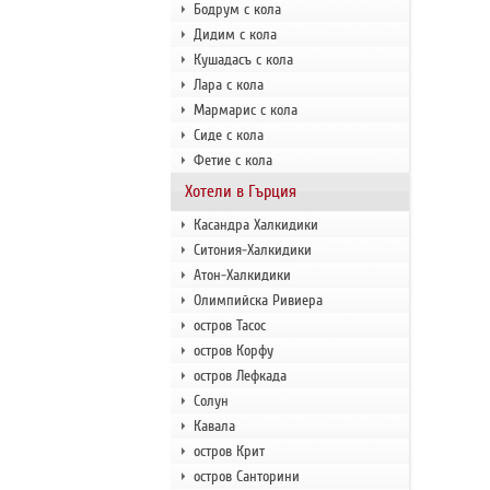
Бодрум с кола
Дидим с кола
Кушадасъ с кола
Лара с кола
Мармарис с кола
Сиде с кола
Фетие с кола
Хотели в Гърция
Касандра Халкидики
Ситония-Халкидики
Атон-Халкидики
Олимпийска Ривиера
остров Тасос
остров Корфу
остров Лефкада
Солун
Кавала
остров Крит
остров Санторини