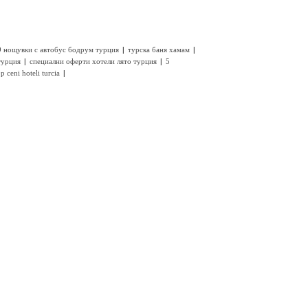
|
|
9 нощувки с автобус бодрум турция
турска баня хамам
|
|
турция
специални оферти хотели лято турция
5
|
op ceni hoteli turcia