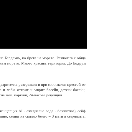
на Бардакчъ, на брега на морето. Разполага с обща
т към морето. Много красива територия. До Бодрум
едварителна резервация и при минимален престой от
а и лоби, открит и закрит басейн, детски басейн,
на зала, паркинг, 24-часова рецепция.
концепция АI - ежедневно вода - безплатно), сейф
евно, смяна на спално бельо – 3 пъти в седмицата,