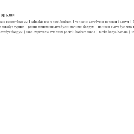
 връзки
|
|
|
акис резорт бодрум
salmakis resort hotel bodrum
топ цени автобусни почивки бодрум
|
|
с автобус турция
ранни записвания автобусни почивки бодрум
почивки с автобус лято 
|
|
|
автобус бодрум
ranni zapisvania avtobusni pocivki bodrum turcia
turska banya hamam
t