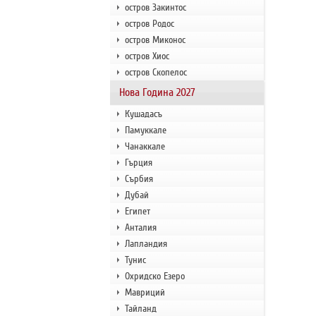
остров Закинтос
остров Родос
остров Миконос
остров Хиос
остров Скопелос
Нова Година 2027
Кушадасъ
Памуккале
Чанаккале
Гърция
Сърбия
Дубай
Египет
Анталия
Лапландия
Тунис
Охридско Езеро
Мавриций
Тайланд