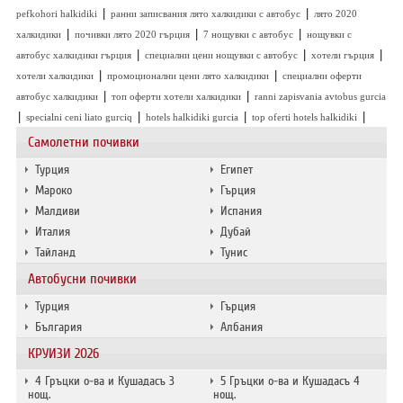
|
|
pefkohori halkidiki
ранни записвания лято халкидики с автобус
лято 2020
|
|
|
халкидики
почивки лято 2020 гърция
7 нощувки с автобус
нощувки с
|
|
|
автобус халкидики гърция
специални цени нощувки с автобус
хотели гърция
|
|
хотели халкидики
промоционални цени лято халкидики
специални оферти
|
|
автобус халкидики
топ оферти хотели халкидики
ranni zapisvania avtobus gurcia
|
|
|
|
specialni ceni liato gurciq
hotels halkidiki gurcia
top oferti hotels halkidiki
Самолетни почивки
Турция
Египет
Мароко
Гърция
Малдиви
Испания
Италия
Дубай
Тайланд
Тунис
Автобусни почивки
Турция
Гърция
България
Албания
КРУИЗИ 2026
4 Гръцки о-ва и Кушадасъ 3
5 Гръцки о-ва и Кушадасъ 4
нощ.
нощ.