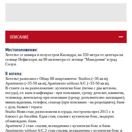
ОПИСАНИЕ
Местоположение:
Хотелът се намира в полуостров Касандра, на 350 метра от центъра на
селище Пефкохори, на 90 километра от летище "Македония" в град
Солун.
В хотела:
Хотелът разполага с Общо 88 апартаменти: Studios (~30 кв.м),
Apartments (~35-50 кв.м), Apartments without A/C (~35-50 кв.м),
В стаите са на разположение: кухненски бокс (печка с два котлона,
посуда), ел. кана и кафеварка - при поискване, срещу депозит, климатик,
телевизор, вентилатор при поискване (срещу допълнително заплащане),
минихладилник, телефон, сешоар (при поискване - на рецепцията), баня
с душ, балкон / тераса.
Studio Нови стаи, разположени в сграда, построена през 2011 г. в
близост до басейна. Една стая, спалня с кухненски бокс, модерно
обзавеждане, баня.
Apartment 2 стаи: спалня, всекидневна с кухненски бокс и баня.
Apartments without A/C 2 стаи:спалня, всекидневна с кухненски бокс и