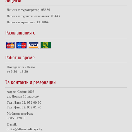
Лицензи
Лиценз за туроператор: 05886
Лиценз за туристически агент: 05443
Лиценз за превозвач: EU1064
Разплащания с
Работно време
Понеделник - Петък
от 9:30 - 18:30
За контакти и резервации
Адрес: София 1606
ул. Доспат 15 /партер/
Тел. /факс 02/ 952 00 60
Тел. /факс 02/ 952 01 70
Мобилен телефон:
0885 612065
E-mail:
office@albenaholidays.bg