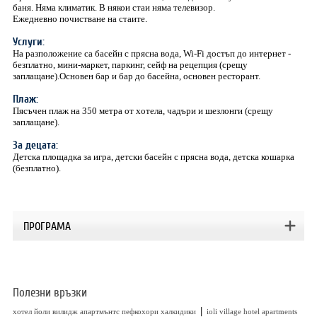
баня. Няма климатик. В някои стаи няма телевизор.
Ежедневно почистване на стаите.
Услуги:
На разположение са басейн с прясна вода, Wi-Fi достъп до интернет -
безплатно, мини-маркет, паркинг, сейф на рецепция (срещу
заплащане).Основен бар и бар до басейна, основен ресторант.
Плаж:
Пясъчен плаж на 350 метра от хотела, чадъри и шезлонги (срещу
заплащане).
За децата:
Детска площадка за игра, детски басейн с прясна вода, детска кошарка
(безплатно).
ПРОГРАМА
Полезни връзки
|
хотел йоли вилидж апартмънтс пефкохори халкидики
ioli village hotel apartments