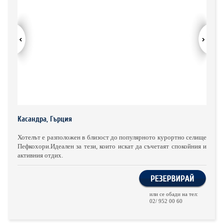
ХОТЕЛИ В ГЪРЦИЯ
НОВА ГОДИНА 2027
ХОТЕЛИ В АЛБАНИЯ
АВТОБУСИ ПОД НАЕМ
ЗА НАС
КОНТАКТИ
ОБЩИ УСЛОВИЯ ПАКЕТНИ
ПОЛИТИКА ЗА ПОВЕРИТЕЛНОСТ
Касандра, Гърция
ПЪТУВАНИЯ
Хотелът е разположен в близост до популярното курортно селище
Пефкохори.Идеален за тези, които искат да съчетаят спокойния и
активния отдих.
или се обади на тел:
02/ 952 00 60