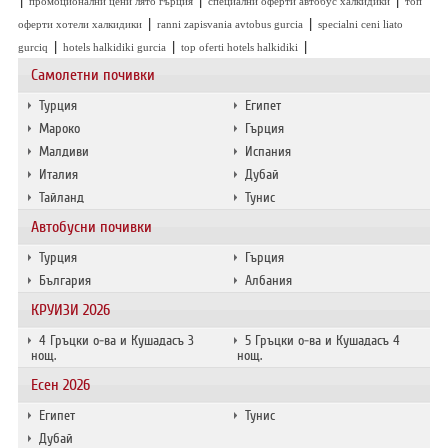
|
|
|
промоционални цени лято гърция
специални оферти автобус халкидики
топ
|
|
оферти хотели халкидики
ranni zapisvania avtobus gurcia
specialni ceni liato
|
|
|
gurciq
hotels halkidiki gurcia
top oferti hotels halkidiki
Самолетни почивки
Турция
Египет
Мароко
Гърция
Малдиви
Испания
Италия
Дубай
Тайланд
Тунис
Автобусни почивки
Турция
Гърция
България
Албания
КРУИЗИ 2026
4 Гръцки о-ва и Кушадасъ 3
5 Гръцки о-ва и Кушадасъ 4
нощ.
нощ.
Есен 2026
Египет
Тунис
Дубай