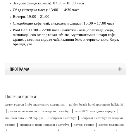
Закуска (шведска маса): 07:30 – 10:00 часа
Обяд (шведска маса): 13:00 – 14:30 часа
Вечеря: 19:00 – 21:00
Следобедно кафе, чай, сладолед и сладки : 15:30 – 17:00 часа
Pool Bar: 11:00 – 22:00 часа - напитки - кола, оранжада, сода,
лимонада, сок от портокал, ябълка, мултивитамин, шварц кафе,
фрапе, различни видове чай, наливни бяло и червено вино, бира,
бренди, узо.
ПРОГРАМА
Полезни връзки
|
хотел голдън бийч апартмънтс халкидики
golden beach hotel apartments halkidiki
|
|
|
ранни записвания лято халкидики с автобус
лято 2020 халкидики гърция
|
|
почивки лято 2020 гърция
7 нощувки с автобус
нощувки с автобус халкидики
|
|
|
гърция
специални цени нощувки с автобус
хотели гърция
хотели халкидики