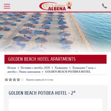
Проверка на резервация
ПОЧИВКИ С АВТОБУС 2026
ПОЧИВКИ СЪС САМОЛЕТ
GOLDEN BEACH HOTEL APARTMENTS
ЕКСКУРЗИИ САМОЛЕТ
Начало
Почивки с автобус 2026
Халкидики
Халкидики 7 нощ. с
ЕКСКУРЗИИ АВТОБУС
автобус - Ранни записвания
GOLDEN BEACH POTIDEA HOTEL
БЪЛГАРИЯ
Вашата оценка
4
от
1
глас
ХОТЕЛИ В ТУРЦИЯ
GOLDEN BEACH POTIDEA HOTEL - 2
ТУРЦИЯ С КОЛА