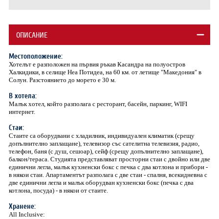
ОПИСАНИЕ
Местоположение:
Хотелът е разположен на първия ръкав Касандра на полуостров
Халкидики, в селище Неа Потидеа, на 60 км. от летище "Македония" в
Солун. Разстоянието до морето е 30 м.
В хотела:
Малък хотел, който разполага с ресторант, басейн, паркинг, WIFI
интернет.
Стаи:
Стаите са оборудвани с хладилник, индивидуален климатик (срещу
допълнително заплащане), телевизор със сателитна телевизия, радио,
телефон, баня (с душ, сешоар), сейф (срещу допълнително заплащане),
балкон/тераса. Студията представляват просторни стаи с двойно или две
единични легла, малък кухненски бокс с печка с два котлона и прибори -
в някои стаи. Апартаментът разполага с две стаи - спалня, всекидневна с
две единични легла и малък оборудван кухненски бокс (печка с два
котлона, посуда) - в някои от стаите.
Хранене:
All Inclusive: