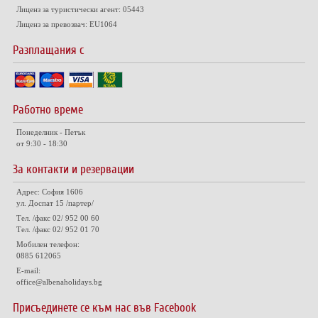
Лиценз за туристически агент: 05443
Лиценз за превозвач: EU1064
Разплащания с
Работно време
Понеделник - Петък
от 9:30 - 18:30
За контакти и резервации
Адрес: София 1606
ул. Доспат 15 /партер/
Тел. /факс 02/ 952 00 60
Тел. /факс 02/ 952 01 70
Мобилен телефон:
0885 612065
E-mail:
office@albenaholidays.bg
Присъединете се към нас във Facebook