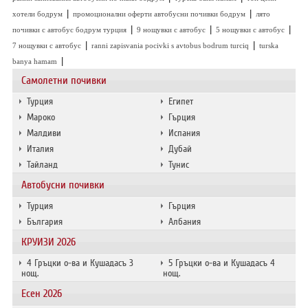
|
|
хотели бодрум
промоционални оферти автобусни почивки бодрум
лято
|
|
|
почивки с автобус бодрум турция
9 нощувки с автобус
5 нощувки с автобус
|
|
7 нощувки с автобус
ranni zapisvania pocivki s avtobus bodrum turciq
turska
|
banya hamam
Самолетни почивки
Турция
Египет
Мароко
Гърция
Малдиви
Испания
Италия
Дубай
Тайланд
Тунис
Автобусни почивки
Турция
Гърция
България
Албания
КРУИЗИ 2026
4 Гръцки о-ва и Кушадасъ 3
5 Гръцки о-ва и Кушадасъ 4
нощ.
нощ.
Есен 2026