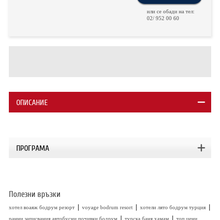
ХОТЕЛИ В ГЪРЦИЯ
или се обади на тел:
02/ 952 00 60
НОВА ГОДИНА 2027
ХОТЕЛИ В АЛБАНИЯ
АВТОБУСИ ПОД НАЕМ
ЗА НАС
КОНТАКТИ
ОПИСАНИЕ
ОБЩИ УСЛОВИЯ ПАКЕТНИ
ПОЛИТИКА ЗА ПОВЕРИТЕЛНОСТ
ПЪТУВАНИЯ
ПРОГРАМА
Полезни връзки
|
|
|
хотел воаяж бодрум резорт
voyage bodrum resort
хотели лято бодрум турция
|
|
ранни записвания автобусни почивки бодрум
турска баня хамам
топ цени